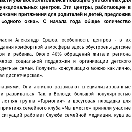
ласти уже воспользовались помощью уникальных для
ункциональных центров. Эти центры, работающие в
точками притяжения для родителей и детей, предложив
«одного окна». С начала года общее количество
ласти Александр Ершов, особенность центров - в их
здания комфортной атмосферы здесь обустроены детские
ери и ребенка. Около 40% обращений жители региона
ерах социальной поддержки и организации детского
одетные семьи. Получить консультацию можно как лично,
ая диспетчерская».
ьтациями. Они активно развивают специализированные
и развиваться. Так, в Вологде большой популярностью
, летняя группа «Гармония» и досуговая площадка для
роприятиях семейного клуба «Мы вместе» приняли участие
 ситуаций работает Служба семейной медиации, куда за