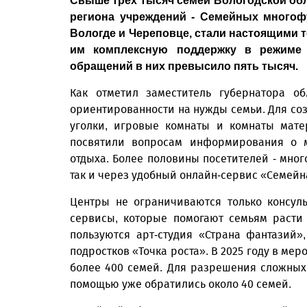
Свыше трех тысяч семей Вологодской об
региона учреждений - Семейных многоф
Вологде и Череповце, стали настоящими 
им комплексную поддержку в режиме 
обращений в них превысило пять тысяч.
Как отметил заместитель губернатора об
ориентированности на нужды семьи. Для со
уголки, игровые комнаты и комнаты мат
посвятили вопросам информирования о м
отдыха. Более половины посетителей - мног
так и через удобный онлайн-сервис «Семейн
Центры не ограничиваются только консул
сервисы, которые помогают семьям расти 
пользуются арт-студия «Страна фантазий»
подростков «Точка роста». В 2025 году в ме
более 400 семей. Для разрешения сложных
помощью уже обратились около 40 семей.