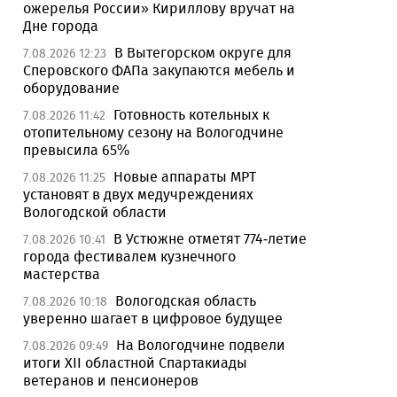
ожерелья России» Кириллову вручат на
Дне города
В Вытегорском округе для
7.08.2026 12:23
Сперовского ФАПа закупаются мебель и
оборудование
Готовность котельных к
7.08.2026 11:42
отопительному сезону на Вологодчине
превысила 65%
Новые аппараты МРТ
7.08.2026 11:25
установят в двух медучреждениях
Вологодской области
В Устюжне отметят 774-летие
7.08.2026 10:41
города фестивалем кузнечного
мастерства
Вологодская область
7.08.2026 10:18
уверенно шагает в цифровое будущее
На Вологодчине подвели
7.08.2026 09:49
итоги XII областной Спартакиады
ветеранов и пенсионеров