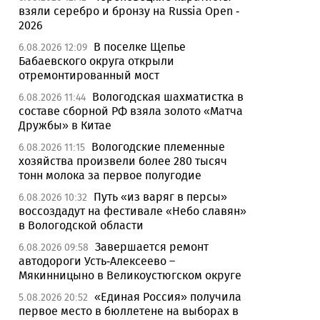
взяли серебро и бронзу на Russia Open -
2026
В поселке Щепье
6.08.2026 12:09
Бабаевского округа открыли
отремонтированный мост
Вологодская шахматистка в
6.08.2026 11:44
составе сборной РФ взяла золото «Матча
Дружбы» в Китае
Вологодские племенные
6.08.2026 11:15
хозяйства произвели более 280 тысяч
тонн молока за первое полугодие
Путь «из варяг в персы»
6.08.2026 10:32
воссоздадут на фестивале «Небо славян»
в Вологодской области
Завершается ремонт
6.08.2026 09:58
автодороги Усть-Алексеево –
Мякинницыно в Великоустюгском округе
«Единая Россия» получила
5.08.2026 20:52
первое место в бюллетене на выборах в