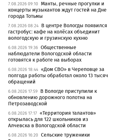
Манты, речные прогулки и
7.08.2026 09:10
концерты музыкантов ждут гостей на Дне
города Тотьмы
В центре Вологды появился
7.08.2026 08:24
гастробус: кафе на колёсах объединит
вологодскую и грузинскую кухню
Общественные
6.08.2026 19:36
наблюдатели Вологодской области
готовятся к работе на выборах
«Дом СВО» в Череповце за
6.08.2026 18:44
полгода работы обработал около 13 тысяч
обращений
В Вологде приступили к
6.08.2026 17:59
обновлению дорожного полотна на
Петрозаводской
«Территория талантов»
6.08.2026 17:17
открылась для 122 школьников из
Алчевска в Вологодской области
Сельские труженики
6.08.2026 16:20