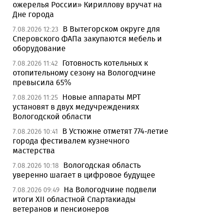
ожерелья России» Кириллову вручат на
Дне города
В Вытегорском округе для
7.08.2026 12:23
Сперовского ФАПа закупаются мебель и
оборудование
Готовность котельных к
7.08.2026 11:42
отопительному сезону на Вологодчине
превысила 65%
Новые аппараты МРТ
7.08.2026 11:25
установят в двух медучреждениях
Вологодской области
В Устюжне отметят 774-летие
7.08.2026 10:41
города фестивалем кузнечного
мастерства
Вологодская область
7.08.2026 10:18
уверенно шагает в цифровое будущее
На Вологодчине подвели
7.08.2026 09:49
итоги XII областной Спартакиады
ветеранов и пенсионеров