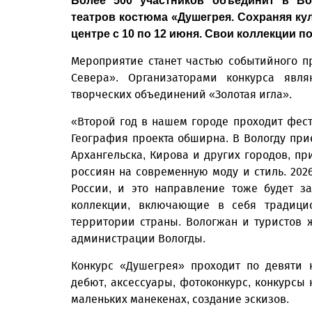
Более 500 участников объединит в Вол
театров костюма «Душегрея. Сохраняя ку
центре с 10 по 12 июня. Свои коллекции п
Мероприятие станет частью событийного пр
Севера». Организаторами конкурса явл
творческих объединений «Золотая игла».
«Второй год в нашем городе проходит фес
География проекта обширна. В Вологду прие
Архангельска, Кирова и других городов, при
россиян на современную моду и стиль. 202
России, и это направление тоже будет з
коллекции, включающие в себя традици
территории страны. Вологжан и туристов 
администрации Вологды.
Конкурс «Душегрея» проходит по девяти 
дебют, аксессуары, фотоконкурс, конкурсы
маленьких манекенах, создание эскизов.