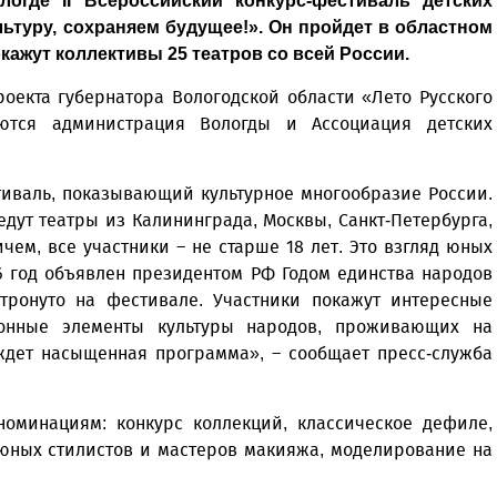
огде II Всероссийский конкурс-фестиваль детских
льтуру, сохраняем будущее!». Он пройдет в областном
окажут коллективы 25 театров со всей России.
оекта губернатора Вологодской области «Лето Русского
яются администрация Вологды и Ассоциация детских
тиваль, показывающий культурное многообразие России.
дут театры из Калининграда, Москвы, Санкт-Петербурга,
чем, все участники – не старше 18 лет. Это взгляд юных
6 год объявлен президентом РФ Годом единства народов
атронуто на фестивале. Участники покажут интересные
онные элементы культуры народов, проживающих на
ждет насыщенная программа», – сообщает пресс-служба
номинациям: конкурс коллекций, классическое дефиле,
 юных стилистов и мастеров макияжа, моделирование на