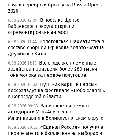
взяли серебро и бронзу на Russia Open -
2026
В поселке Щепье
6.08.2026 12:09
Бабаевского округа открыли
отремонтированный мост
Вологодская шахматистка в
6.08.2026 11:44
составе сборной РФ взяла золото «Матча
Дружбы» в Китае
Вологодские племенные
6.08.2026 11:15
хозяйства произвели более 280 тысяч
тонн молока за первое полугодие
Путь «из варяг в персы»
6.08.2026 10:32
воссоздадут на фестивале «Небо славян»
в Вологодской области
Завершается ремонт
6.08.2026 09:58
автодороги Усть-Алексеево –
Мякинницыно в Великоустюгском округе
«Единая Россия» получила
5.08.2026 20:52
первое место в бюллетене на выборах в