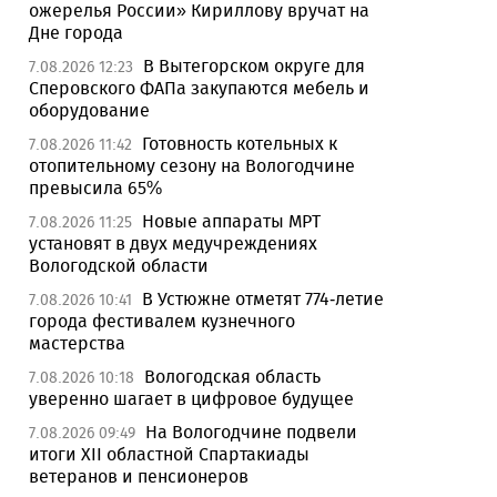
ожерелья России» Кириллову вручат на
Дне города
В Вытегорском округе для
7.08.2026 12:23
Сперовского ФАПа закупаются мебель и
оборудование
Готовность котельных к
7.08.2026 11:42
отопительному сезону на Вологодчине
превысила 65%
Новые аппараты МРТ
7.08.2026 11:25
установят в двух медучреждениях
Вологодской области
В Устюжне отметят 774-летие
7.08.2026 10:41
города фестивалем кузнечного
мастерства
Вологодская область
7.08.2026 10:18
уверенно шагает в цифровое будущее
На Вологодчине подвели
7.08.2026 09:49
итоги XII областной Спартакиады
ветеранов и пенсионеров