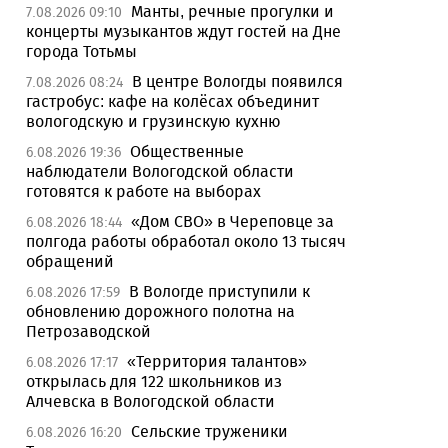
Манты, речные прогулки и
7.08.2026 09:10
концерты музыкантов ждут гостей на Дне
города Тотьмы
В центре Вологды появился
7.08.2026 08:24
гастробус: кафе на колёсах объединит
вологодскую и грузинскую кухню
Общественные
6.08.2026 19:36
наблюдатели Вологодской области
готовятся к работе на выборах
«Дом СВО» в Череповце за
6.08.2026 18:44
полгода работы обработал около 13 тысяч
обращений
В Вологде приступили к
6.08.2026 17:59
обновлению дорожного полотна на
Петрозаводской
«Территория талантов»
6.08.2026 17:17
открылась для 122 школьников из
Алчевска в Вологодской области
Сельские труженики
6.08.2026 16:20