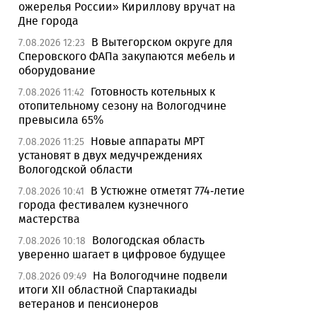
ожерелья России» Кириллову вручат на
Дне города
В Вытегорском округе для
7.08.2026 12:23
Сперовского ФАПа закупаются мебель и
оборудование
Готовность котельных к
7.08.2026 11:42
отопительному сезону на Вологодчине
превысила 65%
Новые аппараты МРТ
7.08.2026 11:25
установят в двух медучреждениях
Вологодской области
В Устюжне отметят 774-летие
7.08.2026 10:41
города фестивалем кузнечного
мастерства
Вологодская область
7.08.2026 10:18
уверенно шагает в цифровое будущее
На Вологодчине подвели
7.08.2026 09:49
итоги XII областной Спартакиады
ветеранов и пенсионеров