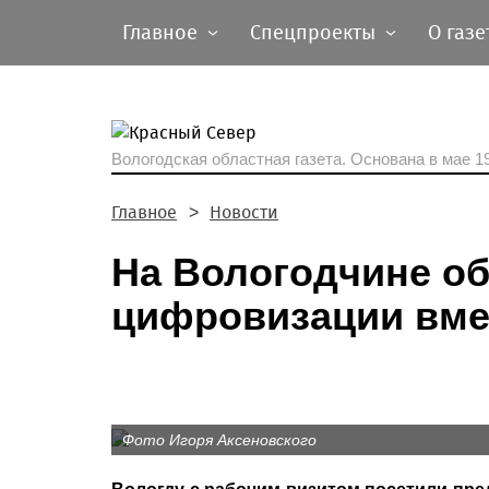
Главное
Спецпроекты
О газе
Вологодская областная газета.
Основана в мае 19
Главное
Новости
На Вологодчине о
цифровизации вме
Фото Игоря Аксеновского