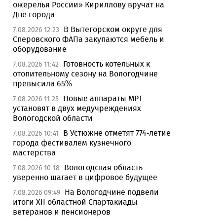
ожерелья России» Кириллову вручат на
Дне города
В Вытегорском округе для
7.08.2026 12:23
Сперовского ФАПа закупаются мебель и
оборудование
Готовность котельных к
7.08.2026 11:42
отопительному сезону на Вологодчине
превысила 65%
Новые аппараты МРТ
7.08.2026 11:25
установят в двух медучреждениях
Вологодской области
В Устюжне отметят 774-летие
7.08.2026 10:41
города фестивалем кузнечного
мастерства
Вологодская область
7.08.2026 10:18
уверенно шагает в цифровое будущее
На Вологодчине подвели
7.08.2026 09:49
итоги XII областной Спартакиады
ветеранов и пенсионеров