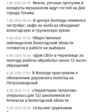
Манты, речные прогулки и
7.08.2026 09:10
концерты музыкантов ждут гостей на Дне
города Тотьмы
В центре Вологды появился
7.08.2026 08:24
гастробус: кафе на колёсах объединит
вологодскую и грузинскую кухню
Общественные
6.08.2026 19:36
наблюдатели Вологодской области
готовятся к работе на выборах
«Дом СВО» в Череповце за
6.08.2026 18:44
полгода работы обработал около 13 тысяч
обращений
В Вологде приступили к
6.08.2026 17:59
обновлению дорожного полотна на
Петрозаводской
«Территория талантов»
6.08.2026 17:17
открылась для 122 школьников из
Алчевска в Вологодской области
Сельские труженики
6.08.2026 16:20