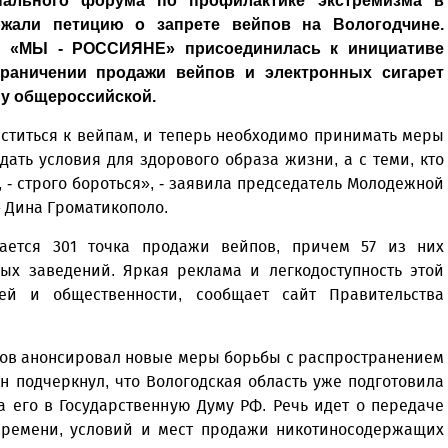
нального форума по профилактике экстремизма в
жали петицию о запрете вейпов на Вологодчине.
и «МЫ - РОССИЯНЕ» присоединилась к инициативе
граничении продажи вейпов и электронных сигарет
му общероссийской.
ститься к вейпам, и теперь необходимо принимать меры
ать условия для здорового образа жизни, а с теми, кто
 - строго бороться», - заявила председатель Молодежной
 Дина Громатикополо.
вается 301 точка продажи вейпов, причем 57 из них
ых заведений. Яркая реклама и легкодоступность этой
ей и общественности, сообщает сайт Правительства
нов анонсировал новые меры борьбы с распространением
 подчеркнул, что Вологодская область уже подготовила
 его в Государственную Думу РФ. Речь идет о передаче
ремени, условий и мест продажи никотиносодержащих