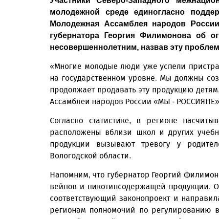
Участники Северо-Западного межнацио
молодежной среде единогласно поддер
Молодежная Ассамблея народов Росси
губернатора Георгия Филимонова об о
несовершеннолетним, назвав эту пробле
«Многие молодые люди уже успели пристра
на государственном уровне. Мы должны созд
продолжает продавать эту продукцию детям,
Ассамблеи народов России «МЫ - РОССИЯНЕ»
Согласно статистике, в регионе насчиты
расположены вблизи школ и других учебн
продукции вызывают тревогу у родител
Вологодской области.
Напомним, что губернатор Георгий Филимо
вейпов и никотинсодержащей продукции. Он
соответствующий законопроект и направила
регионам полномочий по регулированию в