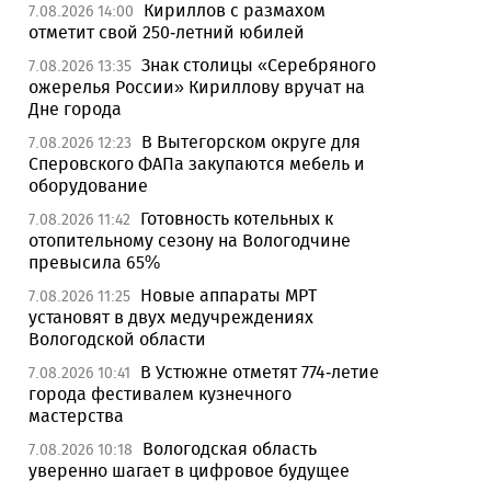
Кириллов с размахом
7.08.2026 14:00
отметит свой 250-летний юбилей
Знак столицы «Серебряного
7.08.2026 13:35
ожерелья России» Кириллову вручат на
Дне города
В Вытегорском округе для
7.08.2026 12:23
Сперовского ФАПа закупаются мебель и
оборудование
Готовность котельных к
7.08.2026 11:42
отопительному сезону на Вологодчине
превысила 65%
Новые аппараты МРТ
7.08.2026 11:25
установят в двух медучреждениях
Вологодской области
В Устюжне отметят 774-летие
7.08.2026 10:41
города фестивалем кузнечного
мастерства
Вологодская область
7.08.2026 10:18
уверенно шагает в цифровое будущее