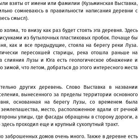
были взяты от имени или фамилии (Кузьминская Выставка,
сильно сомневаюсь в правильности написания деревни с
весь смысл).
о холма, то внизу как раз будет стоять эта деревня. Здесь
рисунками из бутылочных пластиковых пробок. Почаще бы
вня, как и все предыдущие, стояла на берегу реки Луза.
тически пересохшей старицы, река отошла раньше на
та слияния Лузы и Юга есть геологическое обнажение и
 зимой, что летом, добраться до этого интересного места
тельно других деревень. Слово Выставка в названии
селения, вынесенного за пределы территории основного
ревня, основанная на берегу Лузы, со временем была
 землепашества, место, расположенное вдали от речной
тороны улицы, где фасады обращены в сторону дороги, а
то здесь проходил еще и крупный сухопутный тракт.
но заброшенных домов очень много. Также в деревне есть