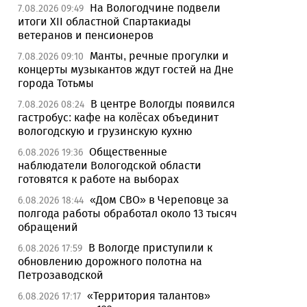
На Вологодчине подвели
7.08.2026 09:49
итоги XII областной Спартакиады
ветеранов и пенсионеров
Манты, речные прогулки и
7.08.2026 09:10
концерты музыкантов ждут гостей на Дне
города Тотьмы
В центре Вологды появился
7.08.2026 08:24
гастробус: кафе на колёсах объединит
вологодскую и грузинскую кухню
Общественные
6.08.2026 19:36
наблюдатели Вологодской области
готовятся к работе на выборах
«Дом СВО» в Череповце за
6.08.2026 18:44
полгода работы обработал около 13 тысяч
обращений
В Вологде приступили к
6.08.2026 17:59
обновлению дорожного полотна на
Петрозаводской
«Территория талантов»
6.08.2026 17:17