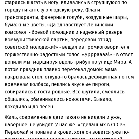
стараясь шагать в ногу, вливались в струящуюся по
городу гигантскую людскую реку. Флаги,
транспаранты, фанерные голуби, воздушные шары,
бумажные цветы. «Да здравствует Ленинский
комсомол - боевой помощник и надежный резерв
Коммунистической партии, передовой отряд
советской молодежи!» - вещал из громкоговорителя
торжественно-радостный голос. «Уррраааа!» - в ответ
вопили мы, маршируя вдоль трибун по улице Мира. А
потом праздник плавно перетекал домой: мама
накрывала стол, откуда-то бралась дефицитная по тем
временам колбаса, пеклись вкусные пироги,
собирались в гости родные. Все шутили, смеялись,
общались, обменивались новостями. Бывало,
доходило и до песен.
Жаль, современные дети такого не видели и уже,
наверное, не увидят. У нас же, «сделанных в СССР»,
Первомай и поныне в крови, хотя он зовется уже по-