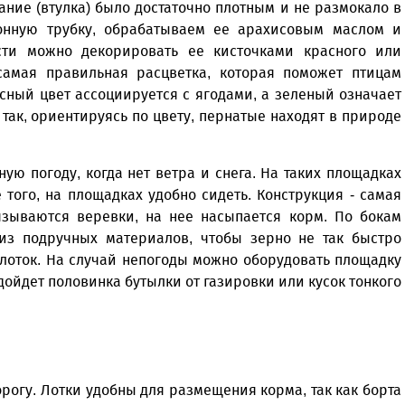
ание (втулка) было достаточно плотным и не размокало в
онную трубку, обрабатываем ее арахисовым маслом и
сти можно декорировать ее кисточками красного или
 самая правильная расцветка, которая поможет птицам
сный цвет ассоциируется с ягодами, а зеленый означает
 так, ориентируясь по цвету, пернатые находят в природе
ю погоду, когда нет ветра и снега. На таких площадках
 того, на площадках удобно сидеть. Конструкция - самая
язываются веревки, на нее насыпается корм. По бокам
из подручных материалов, чтобы зерно не так быстро
 лоток. На случай непогоды можно оборудовать площадку
дойдет половинка бутылки от газировки или кусок тонкого
рогу. Лотки удобны для размещения корма, так как борта