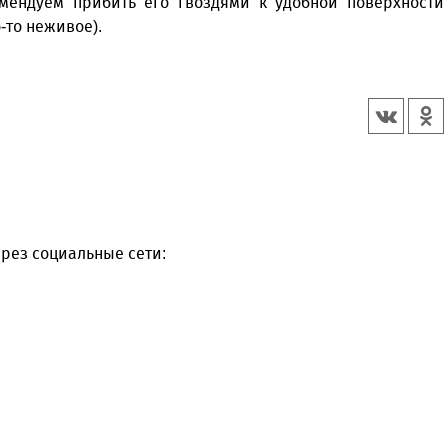
омендуем прибить его гвоздями к удобной поверхности
-то неживое).
рез социальные сети: