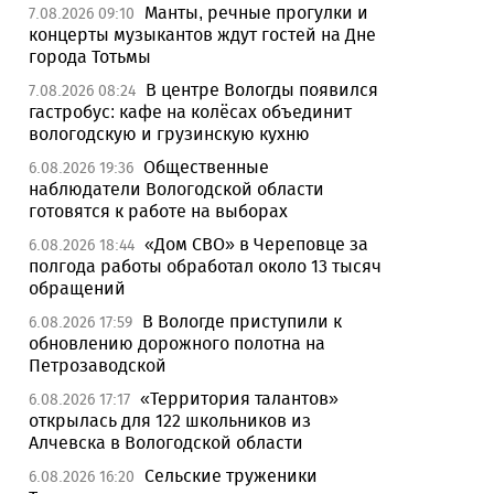
Манты, речные прогулки и
7.08.2026 09:10
концерты музыкантов ждут гостей на Дне
города Тотьмы
В центре Вологды появился
7.08.2026 08:24
гастробус: кафе на колёсах объединит
вологодскую и грузинскую кухню
Общественные
6.08.2026 19:36
наблюдатели Вологодской области
готовятся к работе на выборах
«Дом СВО» в Череповце за
6.08.2026 18:44
полгода работы обработал около 13 тысяч
обращений
В Вологде приступили к
6.08.2026 17:59
обновлению дорожного полотна на
Петрозаводской
«Территория талантов»
6.08.2026 17:17
открылась для 122 школьников из
Алчевска в Вологодской области
Сельские труженики
6.08.2026 16:20