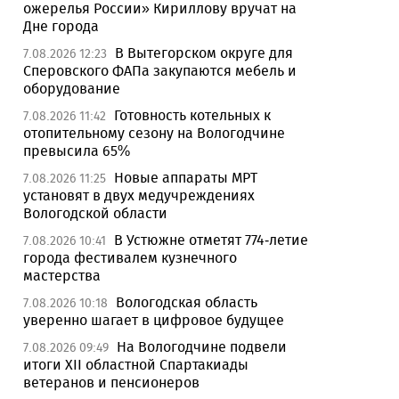
ожерелья России» Кириллову вручат на
Дне города
В Вытегорском округе для
7.08.2026 12:23
Сперовского ФАПа закупаются мебель и
оборудование
Готовность котельных к
7.08.2026 11:42
отопительному сезону на Вологодчине
превысила 65%
Новые аппараты МРТ
7.08.2026 11:25
установят в двух медучреждениях
Вологодской области
В Устюжне отметят 774-летие
7.08.2026 10:41
города фестивалем кузнечного
мастерства
Вологодская область
7.08.2026 10:18
уверенно шагает в цифровое будущее
На Вологодчине подвели
7.08.2026 09:49
итоги XII областной Спартакиады
ветеранов и пенсионеров