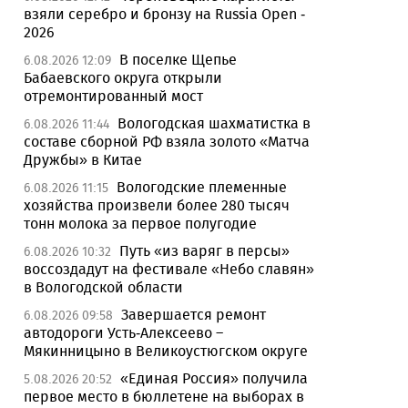
взяли серебро и бронзу на Russia Open -
2026
В поселке Щепье
6.08.2026 12:09
Бабаевского округа открыли
отремонтированный мост
Вологодская шахматистка в
6.08.2026 11:44
составе сборной РФ взяла золото «Матча
Дружбы» в Китае
Вологодские племенные
6.08.2026 11:15
хозяйства произвели более 280 тысяч
тонн молока за первое полугодие
Путь «из варяг в персы»
6.08.2026 10:32
воссоздадут на фестивале «Небо славян»
в Вологодской области
Завершается ремонт
6.08.2026 09:58
автодороги Усть-Алексеево –
Мякинницыно в Великоустюгском округе
«Единая Россия» получила
5.08.2026 20:52
первое место в бюллетене на выборах в