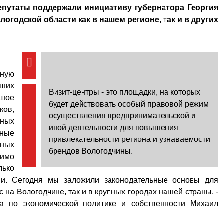
епутаты поддержали инициативу губернатора Георгия
огодской области как в нашем регионе, так и в других
вную
аших
Визит-центры - это площадки, на которых
ьшое
будет действовать особый правовой режим
ков,
осуществления предпринимательской и
дных
иной деятельности для повышения
ные
привлекательности региона и узнаваемости
ьных
брендов Вологодчины.
имо
лько
ми. Сегодня мы заложили законодательные основы для
с на Вологодчине, так и в крупных городах нашей страны, -
та по экономической политике и собственности Михаил