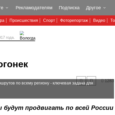
те
Рекламодателям
Подписка
Другое
ура
Происшествия
Спорт
Фоторепортаж
Видео
То
17 года.
огонек
1283
шрутов по всему региону - ключевая задача для
будут продвигать по всей России