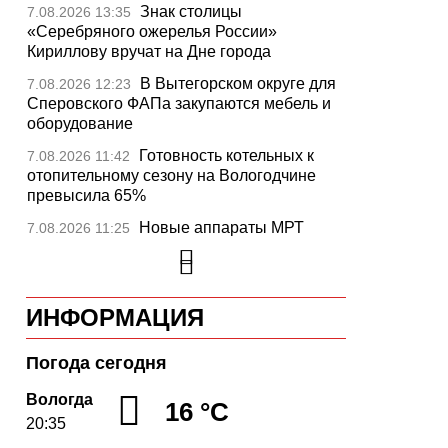
Знак столицы
7.08.2026 13:35
«Серебряного ожерелья России»
Кириллову вручат на Дне города
В Вытегорском округе для
7.08.2026 12:23
Сперовского ФАПа закупаются мебель и
оборудование
Готовность котельных к
7.08.2026 11:42
отопительному сезону на Вологодчине
превысила 65%
Новые аппараты МРТ
7.08.2026 11:25
установят в двух медучреждениях
Вологодской области
В Устюжне отметят 774-
7.08.2026 10:41
ИНФОРМАЦИЯ
летие города фестивалем кузнечного
мастерства
Погода сегодня
Вологодская область
7.08.2026 10:18
уверенно шагает в цифровое будущее
Вологда
16 °C
20:35
На Вологодчине подвели
7.08.2026 09:49
итоги XII областной Спартакиады