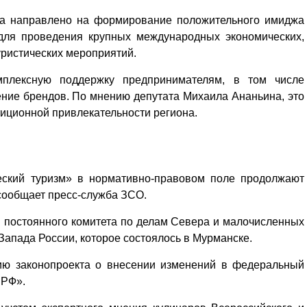
она направлено на формирование положительного имиджа
 для проведения крупных международных экономических,
уристических мероприятий.
мплексную поддержку предпринимателям, в том числе
ие брендов. По мнению депутата Михаила Ананьина, это
иционной привлекательности региона.
еский туризм» в нормативно-правовом поле продолжают
сообщает пресс-служба ЗСО.
 постоянного комитета по делам Севера и малочисленных
апада России, которое состоялось в Мурманске.
Уважаемые посетители сайта
Мы рады приветствовать ва
ию законопроекта о внесении изменений в федеральный
на обновленном Интернет-
 РФ».
ресурсе газеты «Красный
Надежда
Север», который, уверены,