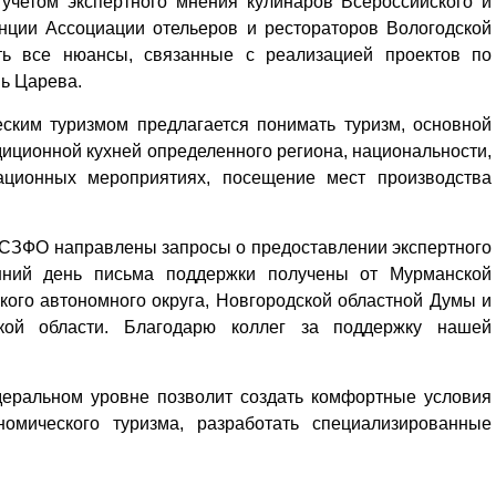
учетом экспертного мнения кулинаров Всероссийского и
Кузьминская
главный
придется вам по душе, и вы
нции Ассоциации отельеров и рестораторов Вологодской
редактор
обязательно добавите его в
ить все нюансы, связанные с реализацией проектов по
свои закладки.
вь Царева.
ским туризмом предлагается понимать туризм, основной
диционной кухней определенного региона, национальности,
тационных мероприятиях, посещение мест производства
в СЗФО направлены запросы о предоставлении экспертного
шний день письма поддержки получены от Мурманской
ого автономного округа, Новгородской областной Думы и
ской области. Благодарю коллег за поддержку нашей
деральном уровне позволит создать комфортные условия
номического туризма, разработать специализированные