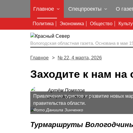
Главное
Спецпроекты
О газе
Политика
Экономика
Общество
Культ
Вологодская областная газета.
Основана в мае 19
Главное
№ 22, 4 марта, 2026
Заходите к нам на 
Артём Помялов
Привлечение туристов и развитие новых мар
pomyalov@krassever.ru
правительства области.
Фото Даниила Зинченко
Турмаршруты Вологодчины 