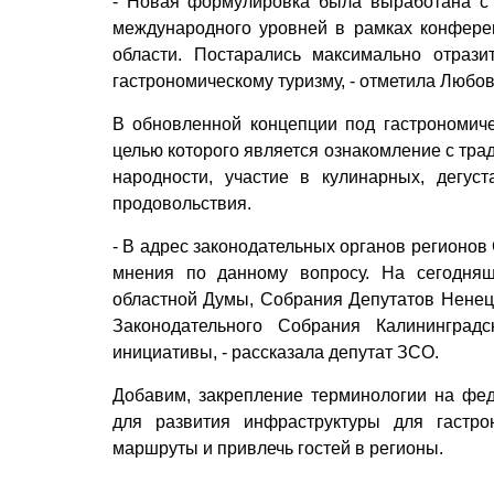
- Новая формулировка была выработана с 
международного уровней в рамках конфере
области. Постарались максимально отраз
гастрономическому туризму, - отметила Любо
В обновленной концепции под гастрономиче
целью которого является ознакомление с тра
народности, участие в кулинарных, дегус
продовольствия.
- В адрес законодательных органов регионо
мнения по данному вопросу. На сегодня
областной Думы, Собрания Депутатов Ненецк
Законодательного Собрания Калининград
инициативы, - рассказала депутат ЗСО.
Добавим, закрепление терминологии на фе
для развития инфраструктуры для гастро
маршруты и привлечь гостей в регионы.