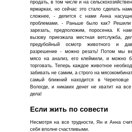
продать, в том числе и на сельскохозяйстве
ярмарках, но сейчас это стало сделать нам
сложнее, - делится с нами Анна насущ
проблемами. - Раньше было как? Решил
зарезать, предположим, поросенка. К на
вызову приезжала местная ветслужба, де
предубойный осмотр животного и дав
разрешение - можно резать! Потом мы в
мясо на анализ, его клеймили, и можно 
торговать. Теперь каждое животное необхо
забивать не самим, а строго на мясокомбинат
самый ближний находится в Череповце
Вологде, и никаких денег не хватит на все
дела!
Если жить по совести
Несмотря на все трудности, Ян и Анна счи
себя вполне счастливыми.