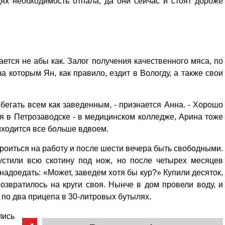
ях необходимость отпала, да они сейчас и стоят дороже
ется не абы как. Залог получения качественного мяса, по
за которым Ян, как правило, ездит в Вологду, а также свои
 бегать всем как заведенным, - признается Анна. - Хорошо
я в Петрозаводске - в медицинском колледже, Арина тоже
риходится все больше вдвоем.
строиться на работу и после шести вечера быть свободными.
устили всю скотину под нож, но после четырех месяцев
надоедать: «Может, заведем хотя бы кур?» Купили десяток,
озвратилось на круги своя. Нынче в дом провели воду, и
е по два прицепа в 30-литровых бутылях.
ись