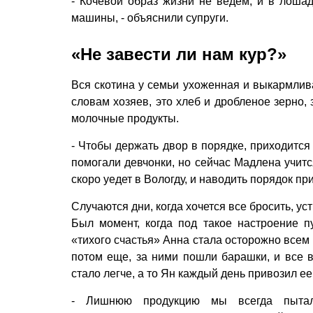
- Кочевой образ жизни не ведем, и в лошад
машины, - объяснили супруги.
«Не завести ли нам кур?»
Вся скотина у семьи ухоженная и выкармлива
словам хозяев, это хлеб и дробленое зерно, 
молочные продукты.
- Чтобы держать двор в порядке, приходится
помогали девчонки, но сейчас Мадлена учитс
скоро уедет в Вологду, и наводить порядок п
Случаются дни, когда хочется все бросить, у
Был момент, когда под такое настроение п
«тихого счастья» Анна стала осторожно всем 
потом еще, за ними пошли барашки, и все в
стало легче, а то Ян каждый день привозил е
- Лишнюю продукцию мы всегда пытал