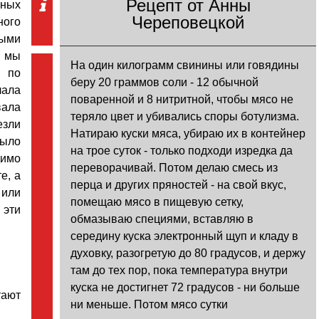
Рецепт от Анны
нных
Череповецкой
ного
ными
и мы
На один килограмм свинины или говядины
м по
беру 20 граммов соли - 12 обычной
лала
поваренной и 8 нитритной, чтобы мясо не
ала
теряло цвет и убивались споры ботулизма.
езли
Натираю куски мяса, убираю их в контейнер
было
на трое суток - только подходи изредка да
димо
переворачивай. Потом делаю смесь из
е, а
перца и других пряностей - на свой вкус,
 или
помещаю мясо в пищевую сетку,
 эти
обмазываю специями, вставляю в
середину куска электронный щуп и кладу в
духовку, разогретую до 80 градусов, и держу
там до тех пор, пока температура внутри
куска не достигнет 72 градусов - ни больше
тают
ни меньше. Потом мясо сутки