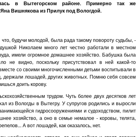
лась в Вытегорском районе. Примерно так же
 Яна Вишнякова из Прилук под Вологдой.
что, будучи молодой, была рада такому повороту судьбы, -
едушкой Николаем много лет честно работали в местном
руда, имели огромное домашнее хозяйство. Бабушка была
ло не видно, поскольку присутствовал в ней какой-то
 вместе со своими многочисленными детьми воспитывали в
ец, держали лошадей, других животных. Помню себя совсем
чишься доить корову.
ьскохозяйственным трудом. Чуть более двух десятков лет
хал из Вологды в Вытегру. У супругов родились и выросли
, занимающейся гидросооружениями и судоходством, пилит
ее хозяйство, а оно в семье немалое - коровы, телята,
пелов... А вот лошадей, как оказалось, нет.