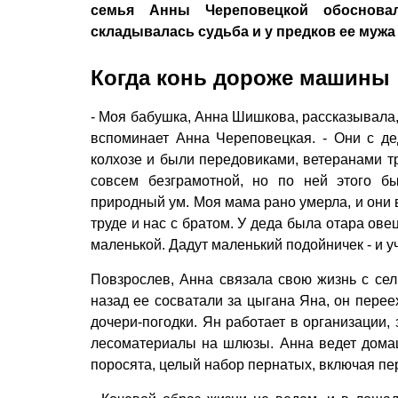
семья Анны Череповецкой обоснова
складывалась судьба и у предков ее мужа
Когда конь дороже машины
- Моя бабушка, Анна Шишкова, рассказывала, 
вспоминает Анна Череповецкая. - Они с д
колхозе и были передовиками, ветеранами т
совсем безграмотной, но по ней этого бы
природный ум. Моя мама рано умерла, и они
труде и нас с братом. У деда была отара ов
маленькой. Дадут маленький подойничек - и у
Повзрослев, Анна связала свою жизнь с сел
назад ее сосватали за цыгана Яна, он перее
дочери-погодки. Ян работает в организации
лесоматериалы на шлюзы. Анна ведет домашн
поросята, целый набор пернатых, включая пере