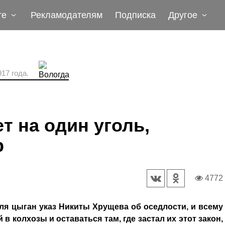
те
Рекламодателям
Подписка
Другое
17 года.
т на один уголь,
р
4772
ля цыган указ Никиты Хрущева об оседлости, и всему
 колхозы и оставаться там, где застал их этот закон,