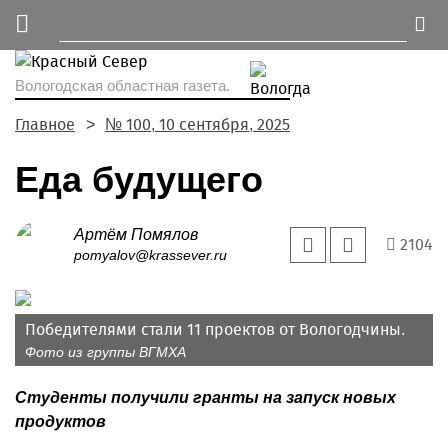
Вологодская областная газета.
Главное
№ 100, 10 сентября, 2025
Еда будущего
Артём Помялов
2104
pomyalov@krassever.ru
Победителями стали 11 проектов от Вологодчины.
Фото из группы ВГМХА
Студенты получили гранты на запуск новых
продуктов