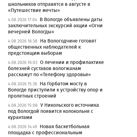
школьников отправятся в августе в
«Путешествие мечты»
В Вологде объявлены даты
4.08.2026 17:04
заключительных экскурсий акции «Огни
вечерней Вологды»
На Вологодчине готовят
4.08.2026 16:38
общественных наблюдателей к
предстоящим выборам
О лечении и профилактике
4.08.2026 16:03
болезней суставов вологжанам
расскажут по «Телефону здоровья»
На Горбатом мосту в
4.08.2026 15:36
Вологде приступили к устройству опор и
пролетных строений
У Никольского источника
4.08.2026 15:08
под Вологдой появится колокольня с
курантами
Новая баскетбольная
4.08.2026 14:49
площадка с профессиональным