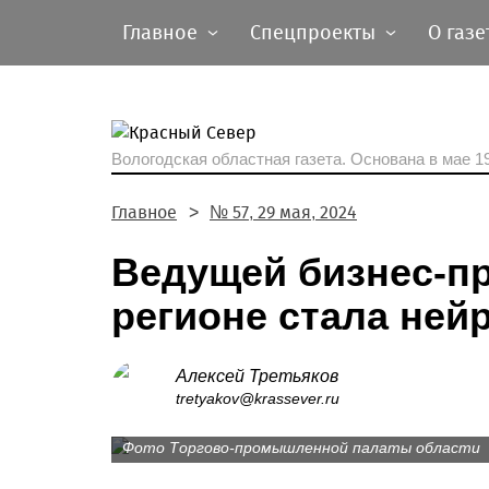
Главное
Спецпроекты
О газе
Вологодская областная газета.
Основана в мае 19
Главное
№ 57, 29 мая, 2024
Ведущей бизнес-п
регионе стала ней
Алексей Третьяков
Дымковская игрушка, гжель, хохлома и др
tretyakov@krassever.ru
премии «Серебряный Меркурий».
Фото Торгово-промышленной палаты области