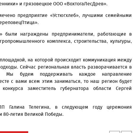
енники» и грязовецкое ООО «ВохтогаЛесДрев».
мечено предприятие «Устюгхлеб», лучшими семейными
«ЧереповецПтица».
» были награждены предприниматели, работающие в
гропромышленного комплекса, строительства, культуры,
 площадкой, на которой происходит коммуникация между
одходы. Сейчас региональная власть разворачивается в
а. Мы будем поддерживать каждое направление
сте с вами всем этим заниматься, то наш регион будет
 конкурса заместитель губернатора области Сергей
ТПП Галина Телегина, в следующем году церемония
м 80-летия Великой Победы.