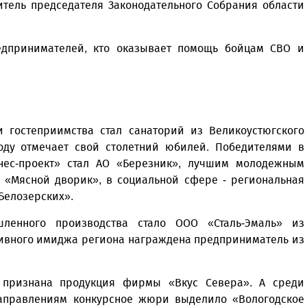
итель председателя Законодательного Собрания области
редпринимателей, кто оказывает помощь бойцам СВО и
гостеприимства стал санаторий из Великоустюгского
году отмечает свой столетний юбилей. Победителями в
ес-проект» стал АО «Березник», лучшим молодежным
 «Мясной дворик», в социальной сфере - региональная
 Белозерских».
енного производства стало ООО «Сталь-Эмаль» из
тивного имиджа региона награждена предприниматель из
 признана продукция фирмы «Вкус Севера». А среди
аправлениям конкурсное жюри выделило «Вологодское