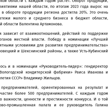
кой области с каждым годом растет. Оборот продукции,
иятиями нашей области, по итогам 2023 года вырос на
 в обороте продукции региона достигла 20%. Это очень
атежи малого и среднего бизнеса в бюджет области,
кой области Валентина Артамонова.
ом зависит от взаимоотношений, действий по поддержке
органов местной власти. Победу в номинации «Лучший
иятными условиями для развития предпринимательства»
повецкий и Шекснинский районы, а также Усть-Кубинский
лось и в номинации «Руководитель-лидер»: гендиректор
Вологодской кондитерской фабрики» Раиса Иванова и
-летия СССР» Владимир Жильцов.
 предпринимателей, ориентированных на результат и
 участие более 500 предпринимателей. С каждым годом
 о важности, ценности и престижности конкурса. И о той
ово-промышленная палата и ее руководитель Галина