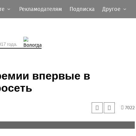
те
Рекламодателям
Подписка
Другое
17 года.
ремии впервые в
росеть
7022
угие росписи ожили на подиуме церемонии награждения