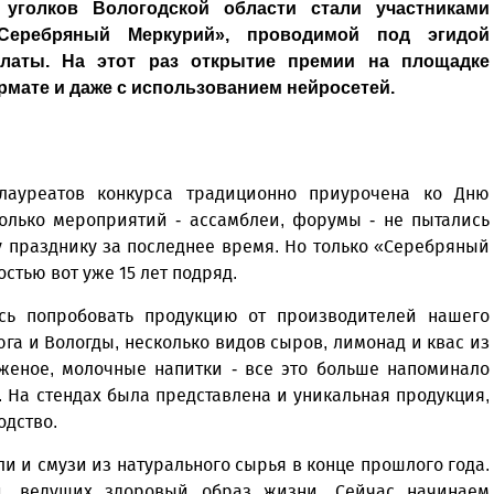
уголков Вологодской области стали участниками
Серебряный Меркурий», проводимой под эгидой
латы. На этот раз открытие премии на площадке
рмате и даже с использованием нейросетей.
лауреатов конкурса традиционно приурочена ко Дню
только мероприятий - ассамблеи, форумы - не пытались
 празднику за последнее время. Но только «Серебряный
стью вот уже 15 лет подряд.
ось попробовать продукцию от производителей нашего
га и Вологды, несколько видов сыров, лимонад и квас из
оженое, молочные напитки - все это больше напоминало
 На стендах была представлена и уникальная продукция,
одство.
и и смузи из натурального сырья в конце прошлого года.
, ведущих здоровый образ жизни. Сейчас начинаем