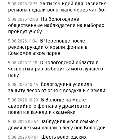
26 тысяч идей для развития
5.08.2026 12:37
региона подали вологжане через чат-бот
На Вологодчине
5.08.2026 12:08
общественные наблюдатели на выборах
пройдут учебу
В Череповце после
5.08.2026 11:34
реконструкции открыли фонтан в
Комсомольском парке
В Вологодской области в
5.08.2026 11:18
четвертый раз выберут самого лучшего
папу
Вологодчина усилила
5.08.2026 10:44
защиту лесов от огня с воздуха и с земли
В Вологде на месте
5.08.2026 10:20
аварийного фонтана у драмтеатра
появятся качели и скамейки
Заблудившуюся семью с
5.08.2026 09:57
двумя детьми нашли в лесу под Вологдой
Шесть вологодских
5.08.2026 09:04