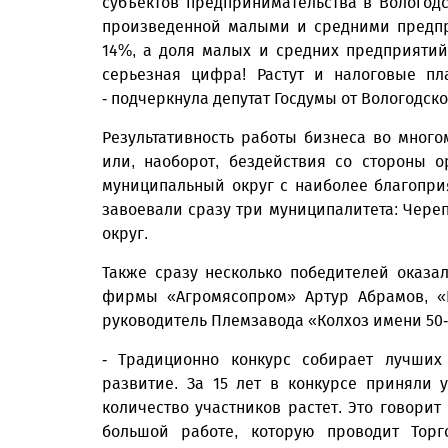
субъектов предпринимательства в Вологодс
произведенной малыми и средними предпр
14%, а доля малых и средних предприятий
серьезная цифра! Растут и налоговые пл
- подчерк­нула депутат Госдумы от Вологодс
Результативность работы бизнеса во мног
или, наоборот, бездействия со стороны 
муниципальный округ с наиболее благопр
завоевали сразу три муниципалитета: Чере
округ.
Также сразу несколько победителей оказа
фирмы «Агромясопром» Артур Абрамов, «
руководитель Племзавода «Колхоз имени 50
- Традиционно конкурс собирает лучших
развитие. За 15 лет в конкурсе приняли
количество участников растет. Это говорит
большой работе, которую проводит Торг