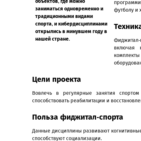
объектов, где можно
программи
заниматься одновременно и
футболу и 
традиционными видами
спорта, и кибердисциплинами
Техник
открылись в минувшем году в
нашей стране.
Фиджитал
включая к
комплекты
оборудован
Цели проекта
Вовлечь в регулярные занятия спорто
способствовать реабилитации и восстановле
Польза фиджитал-спорта
Данные дисциплины развивают когнитивные
способствуют социализации.