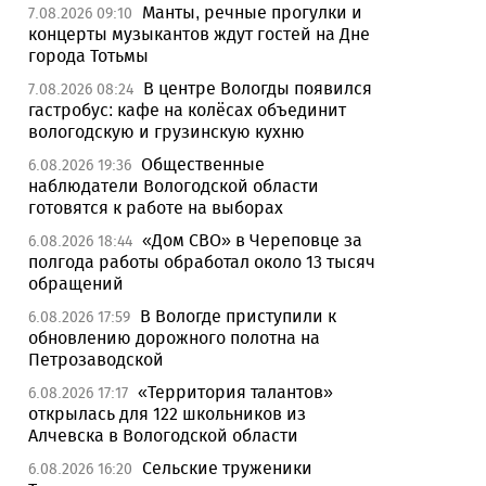
Манты, речные прогулки и
7.08.2026 09:10
концерты музыкантов ждут гостей на Дне
города Тотьмы
В центре Вологды появился
7.08.2026 08:24
гастробус: кафе на колёсах объединит
вологодскую и грузинскую кухню
Общественные
6.08.2026 19:36
наблюдатели Вологодской области
готовятся к работе на выборах
«Дом СВО» в Череповце за
6.08.2026 18:44
полгода работы обработал около 13 тысяч
обращений
В Вологде приступили к
6.08.2026 17:59
обновлению дорожного полотна на
Петрозаводской
«Территория талантов»
6.08.2026 17:17
открылась для 122 школьников из
Алчевска в Вологодской области
Сельские труженики
6.08.2026 16:20