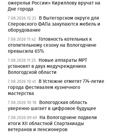
ожерелья России» Кириллову вручат на
Дне города
В Вытегорском округе для
7.08.2026 12:23
Сперовского ФАПа закупаются мебель и
оборудование
Готовность котельных к
7.08.2026 11:42
отопительному сезону на Вологодчине
превысила 65%
Новые аппараты МРТ
7.08.2026 11:25
установят в двух медучреждениях
Вологодской области
В Устюжне отметят 774-летие
7.08.2026 10:41
города фестивалем кузнечного
мастерства
Вологодская область
7.08.2026 10:18
уверенно шагает в цифровое будущее
На Вологодчине подвели
7.08.2026 09:49
итоги XII областной Спартакиады
ветеранов и пенсионеров