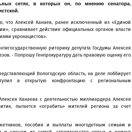
ьных сетях, в которых он, по мнению сенатора,
истской.
о, что Алексей Канаев, ранее исключенный из «Единой
тии», сравнивает действия официальных органов власти
иями укронацистов».
антигосударственную риторику депутата Госдумы Алексея
мазов. - Попрошу Генпрокуратуру дать правовую оценку его
редставляющий Вологодскую область, на деле лоббирует
ступил в открытую конфронтацию с региональным
Алексея Канаева с деятельностью миллиардера Алексея
итик, пытается «ограбить» жителей региона за счет
джетников, пособия и выплаты многодетным семьям и
 и членам их семей, строительство новых и ремонт