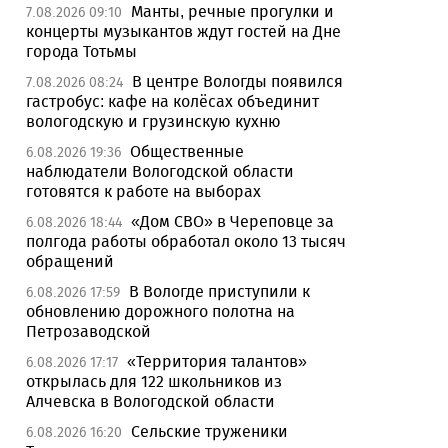
Манты, речные прогулки и
7.08.2026 09:10
концерты музыкантов ждут гостей на Дне
города Тотьмы
В центре Вологды появился
7.08.2026 08:24
гастробус: кафе на колёсах объединит
вологодскую и грузинскую кухню
Общественные
6.08.2026 19:36
наблюдатели Вологодской области
готовятся к работе на выборах
«Дом СВО» в Череповце за
6.08.2026 18:44
полгода работы обработал около 13 тысяч
обращений
В Вологде приступили к
6.08.2026 17:59
обновлению дорожного полотна на
Петрозаводской
«Территория талантов»
6.08.2026 17:17
открылась для 122 школьников из
Алчевска в Вологодской области
Сельские труженики
6.08.2026 16:20