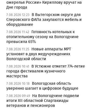
ожерелья России» Кириллову вручат на
Дне города
В Вытегорском округе для
7.08.2026 12:23
Сперовского ФАПа закупаются мебель и
оборудование
Готовность котельных к
7.08.2026 11:42
отопительному сезону на Вологодчине
превысила 65%
Новые аппараты МРТ
7.08.2026 11:25
установят в двух медучреждениях
Вологодской области
В Устюжне отметят 774-летие
7.08.2026 10:41
города фестивалем кузнечного
мастерства
Вологодская область
7.08.2026 10:18
уверенно шагает в цифровое будущее
На Вологодчине подвели
7.08.2026 09:49
итоги XII областной Спартакиады
ветеранов и пенсионеров