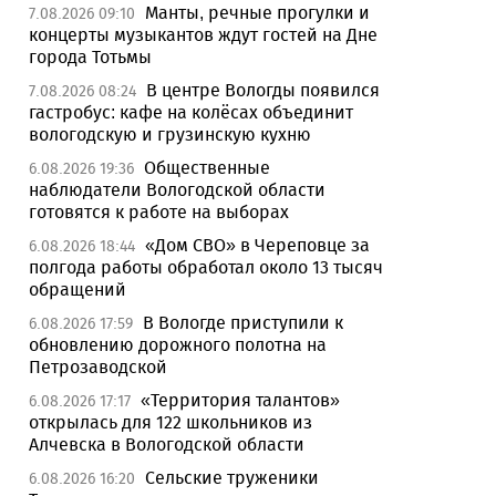
Манты, речные прогулки и
7.08.2026 09:10
концерты музыкантов ждут гостей на Дне
города Тотьмы
В центре Вологды появился
7.08.2026 08:24
гастробус: кафе на колёсах объединит
вологодскую и грузинскую кухню
Общественные
6.08.2026 19:36
наблюдатели Вологодской области
готовятся к работе на выборах
«Дом СВО» в Череповце за
6.08.2026 18:44
полгода работы обработал около 13 тысяч
обращений
В Вологде приступили к
6.08.2026 17:59
обновлению дорожного полотна на
Петрозаводской
«Территория талантов»
6.08.2026 17:17
открылась для 122 школьников из
Алчевска в Вологодской области
Сельские труженики
6.08.2026 16:20