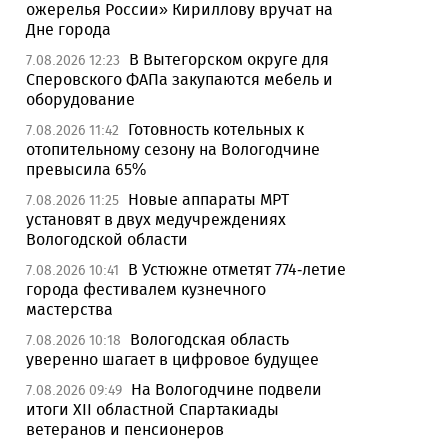
ожерелья России» Кириллову вручат на
Дне города
В Вытегорском округе для
7.08.2026 12:23
Сперовского ФАПа закупаются мебель и
оборудование
Готовность котельных к
7.08.2026 11:42
отопительному сезону на Вологодчине
превысила 65%
Новые аппараты МРТ
7.08.2026 11:25
установят в двух медучреждениях
Вологодской области
В Устюжне отметят 774-летие
7.08.2026 10:41
города фестивалем кузнечного
мастерства
Вологодская область
7.08.2026 10:18
уверенно шагает в цифровое будущее
На Вологодчине подвели
7.08.2026 09:49
итоги XII областной Спартакиады
ветеранов и пенсионеров