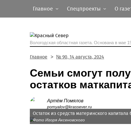
Главное
Спецпроекты
О газе
Вологодская областная газета.
Основана в мае 19
Главное
№ 90, 14 августа, 2024
Семьи смогут полу
остатков маткапит
Артём Помялов
pomyalov@krassever.ru
Остаток из средств материнского капитала
Фото Игоря Аксеновского