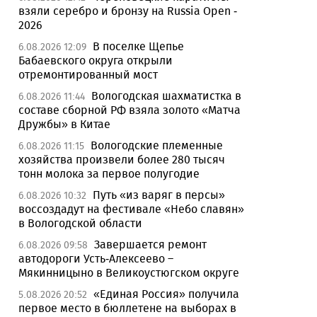
взяли серебро и бронзу на Russia Open -
2026
В поселке Щепье
6.08.2026 12:09
Бабаевского округа открыли
отремонтированный мост
Вологодская шахматистка в
6.08.2026 11:44
составе сборной РФ взяла золото «Матча
Дружбы» в Китае
Вологодские племенные
6.08.2026 11:15
хозяйства произвели более 280 тысяч
тонн молока за первое полугодие
Путь «из варяг в персы»
6.08.2026 10:32
воссоздадут на фестивале «Небо славян»
в Вологодской области
Завершается ремонт
6.08.2026 09:58
автодороги Усть-Алексеево –
Мякинницыно в Великоустюгском округе
«Единая Россия» получила
5.08.2026 20:52
первое место в бюллетене на выборах в