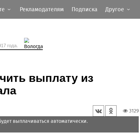
те
Рекламодателям
Подписка
Другое
17 года.
чить выплату из
ала
3129
 будет выплачиваться автоматически.