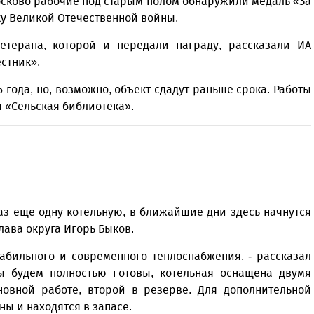
осково рабочие под старым полом обнаружили медаль «За
у Великой Отечественной войны.
етерана, которой и передали награду, рассказали ИА
стник».
года, но, возможно, объект сдадут раньше срока. Работы
ы «Сельская библиотека».
аз еще одну котельную, в ближайшие дни здесь начнутся
лава округа Игорь Быков.
абильного и современного теплоснабжения, - рассказал
мы будем полностью готовы, котельная оснащена двумя
новной работе, второй в резерве. Для дополнительной
ы и находятся в запасе.