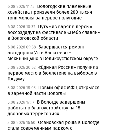
Вологодские племенные
6.08.2026 11:15
хозяйства произвели более 280 тысяч
тонн молока за первое полугодие
Путь «из варяг в персы»
6.08.2026 10:32
воссоздадут на фестивале «Небо славян»
в Вологодской области
Завершается ремонт
6.08.2026 09:58
автодороги Усть-Алексеево –
Мякинницыно в Великоустюгском округе
«Единая Россия» получила
5.08.2026 20:52
первое место в бюллетене на выборах в
Госдуму
Новый офис МФЦ открылся
5.08.2026 18:03
в заречной части Вологды
В Вологде завершены
5.08.2026 17:17
работы по благоустройству на 18
дворовых территориях
Осановская роща в Вологде
5.08.2026 16:50
стала современным парком с