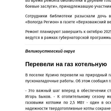
Во время ремонта библио­теки в деревне Пл
боевые заслуги», принадлежавшую участник
Сотрудники библиотеки разыскали дочь в
«Вологда Регион» в газете «Верховажский ве
Ремонт планируют завершить к октябрю 2025 
ведутся в рамках губернаторской программ
Великоустюгский округ
Перевели на газ котельную
В поселке Кузино перевели на природный г
пусконаладочные работы. Об этом сообщил г
- Это важный шаг вперед в обеспечении ст
Игорь Быков. - К отопительному сезону 
газовыми котлами по 2,5 МВт - один в ос
надежности твердотопливные котлы сохранен