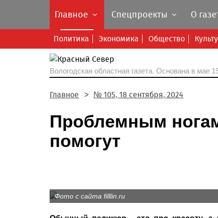
Главное
Спецпроекты
О газе
Политика
Экономика
Общество
Культ
Вологодская областная газета.
Основана в мае 19
Главное
№ 105, 18 сентября, 2024
Проблемным ногам 
помогут
Фото с сайта filllin.ru