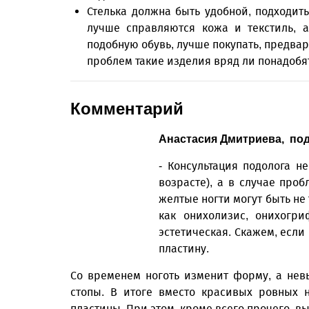
Стелька должна быть удобной, подходить
лучше справляются кожа и текстиль, а
подобную обувь, лучше покупать, предва
проблем такие изделия вряд ли понадобя
Комментарий
Анастасия Дмитриева, под
- Консультация подолога н
возрасте), а в случае проб
желтые ногти могут быть не 
как онихолизис, онихогри
эстетическая. Скажем, если
пластину.
Со временем ноготь изменит форму, а не
стопы. В итоге вместо красивых ровных 
пластины. При этом, кроме всего прочего, в