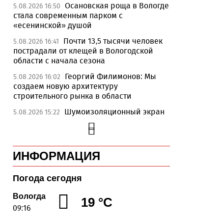
Осановская роща в Вологде
5.08.2026 16:50
стала современным парком с
«есенинской» душой
Почти 13,5 тысячи человек
5.08.2026 16:41
пострадали от клещей в Вологодской
области с начала сезона
Георгий Филимонов: Мы
5.08.2026 16:02
создаем новую архитектуру
строительного рынка в области
Шумоизоляционный экран
5.08.2026 15:22
на Белозерском шоссе в Вологде
превратили в «космическую» галерею
Улицу Чернышевского в
5.08.2026 14:55
ИНФОРМАЦИЯ
Вологде отремонтируют значительно
раньше срока
Погода сегодня
Вологодская область вошла
5.08.2026 13:47
в число лидеров по росту рождаемости
Вологда
19 °C
09:16
В День физкультурника
5.08.2026 13:05
массовые зарядки пройдут во всех