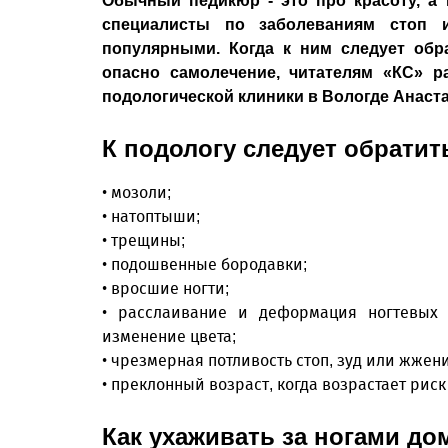
Обычный педикюр - это про красоту, а 
специалисты по заболеваниям стоп 
популярными. Когда к ним следует обр
опасно самолечение, читателям «КС» р
подологической клиники в Вологде Анаст
К подологу следует обратить
• мозоли;
• натоптыши;
• трещины;
• подошвенные бородавки;
• вросшие ногти;
• расслаивание и деформация ногтевых п
изменение цвета;
• чрезмерная потливость стоп, зуд или жжени
• преклонный возраст, когда возрастает риск
Как ухаживать за ногами до