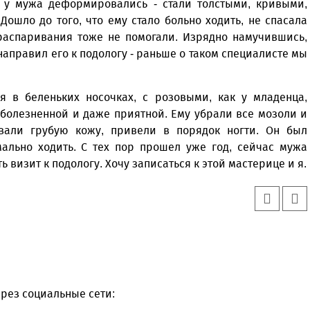
и у мужа деформировались - стали толстыми, кривыми,
Дошло до того, что ему стало больно ходить, не спасала
распаривания тоже не помогали. Изрядно намучившись,
 направил его к подологу - раньше о таком специалисте мы
я в беленьких носочках, с розовыми, как у младенца,
зболезненной и даже приятной. Ему убрали все мозоли и
вали грубую кожу, привели в порядок ногти. Он был
мально ходить. С тех пор прошел уже год, сейчас мужа
ь визит к подологу. Хочу записаться к этой мастерице и я.
рез социальные сети: