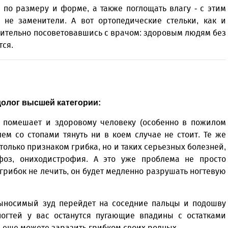
Север», который, уверены,
Кузьминская
 по размеру и форме, а также поглощать влагу - с этим
главный
придется вам по душе, и вы
редактор
 не заменители. А вот ортопедические стельки, как и
обязательно добавите его в
рительно посоветовавшись с врачом: здоровым людям без
свои закладки.
тся.
олог высшей категории:
е помешает и здоровому человеку (особенно в пожилом
лем со стопами тянуть ни в коем случае не стоит. Те же
только признаком грибка, но и таких серьезных болезней,
фоз, ониходистрофия. А это уже проблема не просто
 грибок не лечить, он будет медленно разрушать ногтевую
выносимый зуд перейдет на соседние пальцы и подошву
ногтей у вас останутся пугающие впадины с остатками
ы еще можете заразить грибком своих родных.