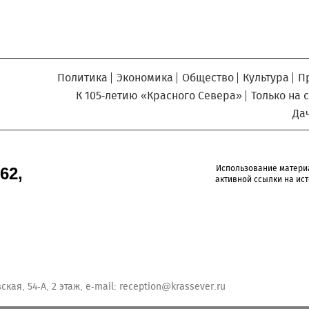
Политика
Экономика
Общество
Культура
П
К 105-летию «Красного Севера»
Только на 
Да
Использование матери
62,
активной ссылки на ист
кая, 54-А, 2 этаж, e-mail:
reception@krassever.ru