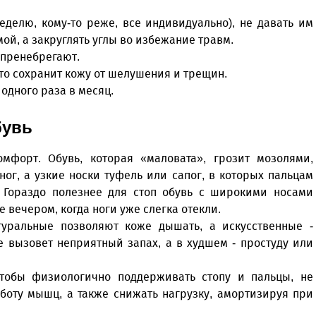
неделю, кому-то реже, все индивидуально), не давать им
мой, а закруглять углы во избежание травм.
 пренебрегают.
это сохранит кожу от шелушения и трещин.
одного раза в месяц.
бувь
мфорт. Обувь, которая «маловата», грозит мозолями,
ог, а узкие носки туфель или сапог, в которых пальцам
й. Гораздо полезнее для стоп обувь с широкими носами
вечером, когда ноги уже слегка отекли.
уральные позволяют коже дышать, а искусственные -
е вызовет неприятный запах, а в худшем - простуду или
Уважаемые посетители сайта
Мы рады приветствовать ва
тобы физиологично поддерживать стопу и пальцы, не
на обновленном Интернет-
боту мышц, а также снижать нагрузку, амортизируя при
ресурсе газеты «Красный
Надежда