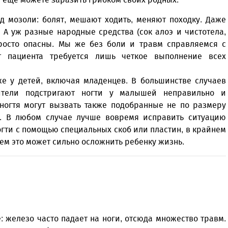
д мозоли: болят, мешают ходить, меняют походку. Даже
. А уж разные народные средства (сок алоэ и чистотела,
 просто опасны. Мы же без боли и травм справляемся с
т пациента требуется лишь четкое выполнение всех
же у детей, включая младенцев. В большинстве случаев
ители подстригают ногти у малышей неправильно и
ногтя могут вызвать также подобранные не по размеру
мы. В любом случае лучше вовремя исправить ситуацию
гти с помощью специальных скоб или пластин, в крайнем
ущем это может сильно осложнить ребенку жизнь.
: железо часто падает на ноги, отсюда множество травм.