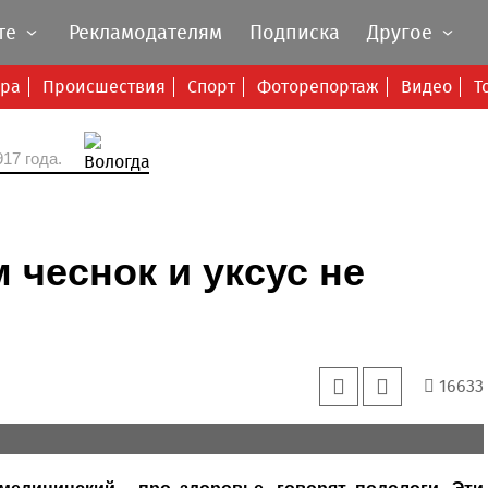
те
Рекламодателям
Подписка
Другое
ура
Происшествия
Спорт
Фоторепортаж
Видео
Т
17 года.
чеснок и уксус не
16633