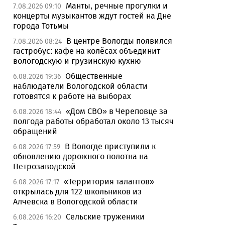
Манты, речные прогулки и
7.08.2026 09:10
концерты музыкантов ждут гостей на Дне
города Тотьмы
В центре Вологды появился
7.08.2026 08:24
гастробус: кафе на колёсах объединит
вологодскую и грузинскую кухню
Общественные
6.08.2026 19:36
наблюдатели Вологодской области
готовятся к работе на выборах
«Дом СВО» в Череповце за
6.08.2026 18:44
полгода работы обработал около 13 тысяч
обращений
В Вологде приступили к
6.08.2026 17:59
обновлению дорожного полотна на
Петрозаводской
«Территория талантов»
6.08.2026 17:17
открылась для 122 школьников из
Алчевска в Вологодской области
Сельские труженики
6.08.2026 16:20