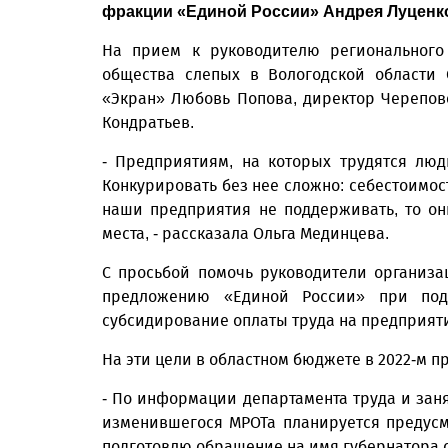
фракции «Единой России» Андрея Луценк
На прием к руководителю регионального 
общества слепых в Вологодской области 
«Экран» Любовь Попова, директор Черепов
Кондратьев.
- Предприятиям, на которых трудятся лю
Конкурировать без нее сложно: себестоимос
наши предприятия не поддерживать, то он
места, - рассказала Ольга Мединцева.
С просьбой помочь руководители организ
предложению «Единой России» при под
субсидирование оплаты труда на предприяти
На эти цели в областном бюджете в 2022-м п
- По информации департамента труда и заня
изменившегося МРОТа планируется предусмо
подготовлю обращение на имя губернатора с