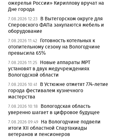
ожерелья России» Кириллову вручат на
Дне города
В Вытегорском округе для
7.08.2026 12:23
Сперовского ФАПа закупаются мебель и
оборудование
Готовность котельных к
7.08.2026 11:42
отопительному сезону на Вологодчине
превысила 65%
Новые аппараты МРТ
7.08.2026 11:25
установят в двух медучреждениях
Вологодской области
В Устюжне отметят 774-летие
7.08.2026 10:41
города фестивалем кузнечного
мастерства
Вологодская область
7.08.2026 10:18
уверенно шагает в цифровое будущее
На Вологодчине подвели
7.08.2026 09:49
итоги XII областной Спартакиады
ветеранов и пенсионеров