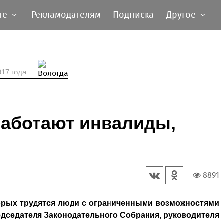
те
Рекламодателям
Подписка
Другое
17 года.
работают инвалиды,
8891
торых трудятся люди с ограниченными возможностями
едседателя Законодательного Собрания, руководителя