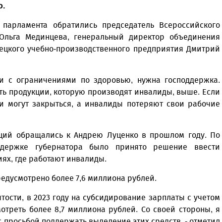
о.
парламента обратились председатель Всероссийского
Ольга Мединцева, генеральный директор объединения
ецкого учебно-производственного предприятия Дмитрий
ди с ограничениями по здоровью, нужна господдержка.
ть продукции, которую производят инвалиды, выше. Если
и могут закрыться, а инвалиды потеряют свои рабочие
аций обращались к Андрею Луценко в прошлом году. По
держке губернатора было принято решение ввести
ях, где работают инвалиды.
редусмотрено более 7,6 миллиона рублей.
тости, в 2023 году на субсидирование зарплаты с учетом
треть более 8,7 миллиона рублей. Со своей стороны, я
 просьбой поддержать выделение этих средств, - отметил