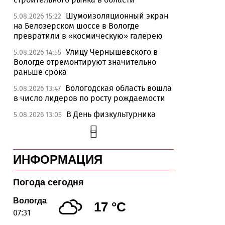
Шумоизоляционный экран
5.08.2026 15:22
на Белозерском шоссе в Вологде
превратили в «космическую» галерею
Улицу Чернышевского в
5.08.2026 14:55
Вологде отремонтируют значительно
раньше срока
Вологодская область вошла
5.08.2026 13:47
в число лидеров по росту рождаемости
В День физкультурника
5.08.2026 13:05
массовые зарядки пройдут во всех
муниципалитетах Вологодчины
26 тысяч идей для развития
5.08.2026 12:37
ИНФОРМАЦИЯ
региона подали вологжане через чат-бот
На Вологодчине
5.08.2026 12:08
Погода сегодня
общественные наблюдатели на выборах
пройдут учебу
Вологда
17 °C
07:31
В Череповце после
5.08.2026 11:34
реконструкции открыли фонтан в