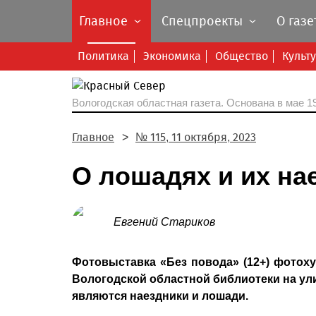
Главное
Спецпроекты
О газе
Политика
Экономика
Общество
Культ
Вологодская областная газета.
Основана в мае 19
Главное
№ 115, 11 октября, 2023
О лошадях и их на
Евгений Стариков
Фотовыставка «Без повода» (12+) фотох
Вологодской областной библиотеки на ул
являются наездники и лошади.