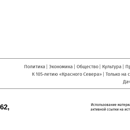
Север», который, уверены,
Кузьминская
главный
придется вам по душе, и вы
редактор
обязательно добавите его в
свои закладки.
Политика
Экономика
Общество
Культура
П
К 105-летию «Красного Севера»
Только на 
Да
Использование матери
62,
активной ссылки на ист