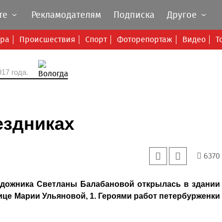
те
Рекламодателям
Подписка
Другое
ура
Происшествия
Спорт
Фоторепортаж
Видео
Т
17 года.
ездниках
6370
удожника Светланы Балабановой открылась в здании
ице Марии Ульяновой, 1. Героями работ петербурженки