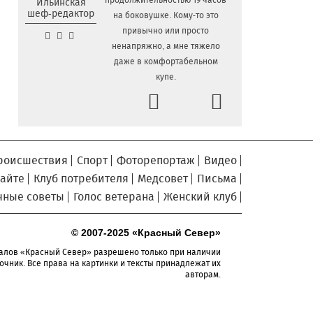
продолжительностью 19 часов
Ильинская
общественных наблюдателей к
шеф-редактор
на боковушке. Кому-то это
предстоящим выборам
привычно или просто
О лечении и профилактике
4.08.2026 16:03
ненапряжно, а мне тяжело
болезней суставов вологжанам
даже в комфортабельном
расскажут по «Телефону здоровья»
купе.
Prev
На Горбатом мосту в
4.08.2026 15:36
Next
Вологде приступили к устройству опор и
пролетных строений
У Никольского источника
4.08.2026 15:08
под Вологдой появится колокольня с
роисшествия
Спорт
Фоторепортаж
Видео
курантами
сайте
Клуб потребителя
Медсовет
Письма
Новая баскетбольная
4.08.2026 14:49
чные советы
Голос ветерана
Женский клуб
площадка с профессиональным
покрытием появится в Вологде осенью
© 2007-2025 «Красный Север»
2026 года
алов «Красный Север» разрешено только при наличии
На модернизацию 42
4.08.2026 14:22
очник. Все права на картинки и тексты принадлежат их
образовательных объектов Вологодчины
авторам.
направлено 2,34 миллиарда рублей
Вологодская область стала
4.08.2026 13:44