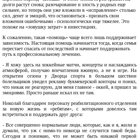
долги растут снова; разочарование и злость у родных еще
сильнее, но теперь они уже вложили в «исправление» столько
сил, денег и эмоций, что остановиться - признать свои
вложения ошибочными - психологически еще тяжелее. Это
похоже на «ловушку затрат» в инвестициях.
К сожалению, такая «помощь» чаще всего лишь поддерживает
зависимость. Настоящая помощь начинается тогда, когда семья
перестает спасать от последствий и начинает поддерживать
путь к профессиональному лечению.
- Я хожу здесь на хоккейные матчи, концерты и наслаждаюсь
атмосферой, получаю впечатления вживую, а не в игре. На
открытии сезона у Дворца спорта в большом шествии
болельщиков увидел рекламу букмекерской конторы и понял,
что никак не реагирую, для меня главное - оккей, я пришел за
эмоциями. Просто раньше искал их не там.
Николай благодарен персоналу реабилитационного отделения
за новую жизнь и «ребятам», с которыми довелось там
встретиться и поддержать друг друга:
- Все совершенно нормальные люди, которые, как и я, жили и
думали, что уж с ними-то никогда не случится такой беды.
Сегодня я понимаю, что не может быть никакой первой