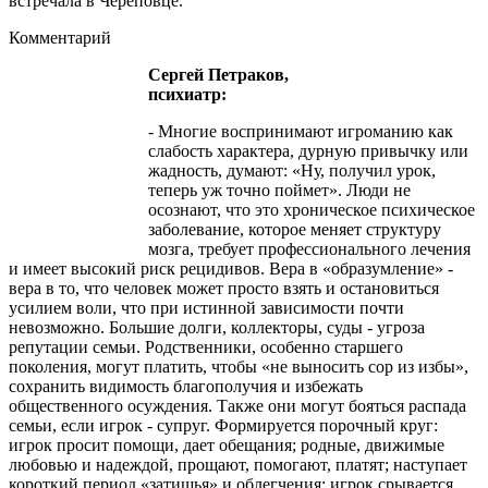
встречала в Череповце.
Комментарий
Сергей Петраков,
психиатр:
- Многие воспринимают игроманию как
слабость характера, дурную привычку или
жадность, думают: «Ну, получил урок,
теперь уж точно поймет». Люди не
осознают, что это хроническое психическое
заболевание, которое меняет структуру
мозга, требует профессионального лечения
и имеет высокий риск рецидивов. Вера в «образумление» -
вера в то, что человек может просто взять и остановиться
усилием воли, что при истинной зависимости почти
невозможно. Большие долги, коллекторы, суды - угроза
репутации семьи. Родственники, особенно старшего
поколения, могут платить, чтобы «не выносить сор из избы»,
сохранить видимость благополучия и избежать
общественного осуждения. Также они могут бояться распада
семьи, если игрок - супруг. Формируется порочный круг:
игрок просит помощи, дает обещания; родные, движимые
любовью и надеждой, прощают, помогают, платят; наступает
короткий период «затишья» и облегчения; игрок срывается,