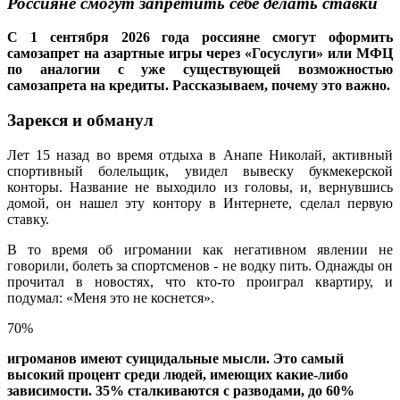
Россияне смогут запретить себе делать ставки
С 1 сентября 2026 года россияне смогут оформить
самозапрет на азартные игры через «Госуслуги» или МФЦ
по аналогии с уже существующей возможностью
самозапрета на кредиты. Рассказываем, почему это важно.
Зарекся и обманул
Лет 15 назад во время отдыха в Анапе Николай, активный
спортивный болельщик, увидел вывеску букмекерской
конторы. Название не выходило из головы, и, вернувшись
домой, он нашел эту контору в Интернете, сделал первую
ставку.
В то время об игромании как негативном явлении не
говорили, болеть за спортсменов - не водку пить. Однажды он
прочитал в новостях, что кто-то проиграл квартиру, и
подумал: «Меня это не коснется».
70%
игроманов имеют суицидальные мысли. Это самый
высокий процент среди людей, имеющих какие-либо
зависимости. 35% сталкиваются с разводами, до 60%