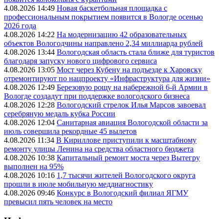
4.08.2026 14:49
Новая баскетбольная площадка с
профессиональным покрытием появится в Вологде осенью
2026 года
4.08.2026 14:22
На модернизацию 42 образовательных
объектов Вологодчины направлено 2,34 миллиарда рублей
4.08.2026 13:44
Вологодская область стала ближе для туристов
благодаря запуску нового цифрового сервиса
4.08.2026 13:05
Мост через Кубену на подъезде к Харовску
отремонтируют по нацпроекту «Инфраструктура для жизни»
4.08.2026 12:49
Березовую рощу на набережной 6-й Армии в
Вологде создадут при поддержке вологодского бизнеса
4.08.2026 12:28
Вологодский стрелок Илья Марсов завоевал
серебряную медаль кубка России
4.08.2026 12:04
Санитарная авиация Вологодской области за
июль совершила рекордные 45 вылетов
4.08.2026 11:34
В Кириллове приступили к масштабному
ремонту улицы Ленина на средства областного бюджета
4.08.2026 10:38
Капитальный ремонт моста через Вытегру
выполнен на 95%
4.08.2026 10:16
1,7 тысячи жителей Вологодского округа
прошли в июле мобильную меддиагностику
4.08.2026 09:46
Конкурс в Вологодский филиал ЯГМУ
превысил пять человек на место