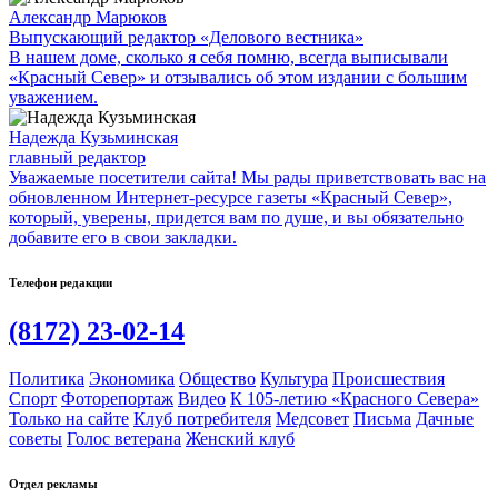
Александр Марюков
Выпускающий редактор «Делового вестника»
В нашем доме, сколько я себя помню, всегда выписывали
«Красный Север» и отзывались об этом издании с большим
уважением.
Надежда Кузьминская
главный редактор
Уважаемые посетители сайта! Мы рады приветствовать вас на
обновленном Интернет-ресурсе газеты «Красный Север»,
который, уверены, придется вам по душе, и вы обязательно
добавите его в свои закладки.
Телефон редакции
(8172) 23-02-14
Политика
Экономика
Общество
Культура
Происшествия
Спорт
Фоторепортаж
Видео
К 105-летию «Красного Севера»
Только на сайте
Клуб потребителя
Медсовет
Письма
Дачные
советы
Голос ветерана
Женский клуб
Отдел рекламы