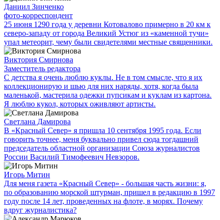
Даниил Зинченко
фото-корреспондент
25 июня 1290 года у деревни Котовалово примерно в 20 км к
северо-западу от города Великий Устюг из «каменной тучи»
упал метеорит, чему были свидетелями местные священники.
Виктория Смирнова
Заместитель редактора
С детства я очень люблю куклы. Не в том смысле, что я их
коллекционирую и шью для них наряды, хотя, когда была
маленькой, мастерила одежки пупсикам и куклам из картона.
Я люблю кукол, которых оживляют артисты.
Светлана Дамирова
В «Красный Север» я пришла 10 сентября 1995 года. Если
говорить точнее, меня буквально привел сюда тогдашний
председатель областной организации Союза журналистов
России Василий Тимофеевич Невзоров.
Игорь Митин
Для меня газета «Красный Север» - большая часть жизни: я,
по образованию морской штурман, пришел в редакцию в 1997
году после 14 лет, проведенных на флоте, в морях. Почему
вдруг журналистика?