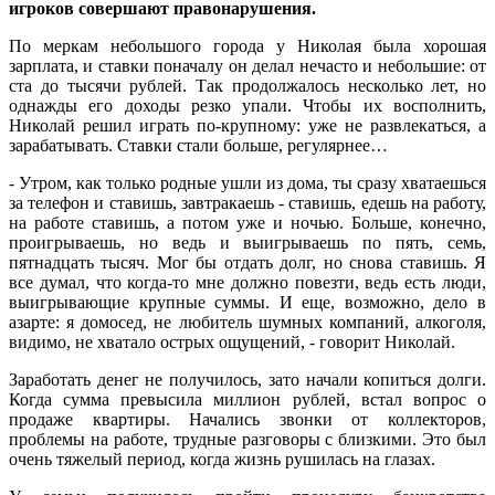
игроков совершают правонарушения.
По меркам небольшого города у Николая была хорошая
зарплата, и ставки поначалу он делал нечасто и небольшие: от
ста до тысячи руб­лей. Так продолжалось несколько лет, но
однажды его доходы резко упали. Чтобы их восполнить,
Николай решил играть по-крупному: уже не развлекаться, а
зарабатывать. Ставки стали больше, регулярнее…
- Утром, как только родные ушли из дома, ты сразу хватаешься
за телефон и ставишь, завтракаешь - ставишь, едешь на работу,
на работе ставишь, а потом уже и ночью. Больше, конечно,
проигрываешь, но ведь и выигрываешь по пять, семь,
пятнадцать тысяч. Мог бы отдать долг, но снова ставишь. Я
все думал, что когда-то мне должно повезти, ведь есть люди,
выигрывающие крупные суммы. И еще, возможно, дело в
азарте: я домосед, не любитель шумных компаний, алкоголя,
видимо, не хватало острых ощущений, - говорит Николай.
Заработать денег не получилось, зато начали копиться долги.
Когда сумма превысила миллион рублей, встал вопрос о
продаже квартиры. Начались звонки от коллекторов,
проблемы на работе, трудные разговоры с близкими. Это был
очень тяжелый период, когда жизнь рушилась на глазах.