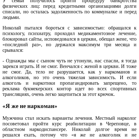
У семьи получилось пройти процедуру банкротства
физических лиц: перед кредитными организациями долги
списали, но осталась задолженность по коммуналке и перед
людьми.
Николай пытался бороться с зависимостью: обращался к
психологу, психиатру, проходил медикаментозное лечение,
блокировал сайты, исповедовался в церкви, обещал жене, что
«последний раз», но держался максимум три месяца и
срывался:
- Однажды мы с сыном чуть не утонули, нас спасли, я тогда
зарекся играть. И не смог. Венчался с женой в церкви. И тоже
не смог. Да, тело не разрушается, как у наркоманов и
алкоголиков, но это очень тяжелая зависимость. И если
алкоголь и наркотики пропагандировать запрещено, то
реклама букмекерских контор идет во всех спортивных
трансляциях, очень легко зацепиться за этот крючок.
«Я же не наркоман»
Мужчина стал искать варианты лечения. Местный нарколог
посоветовал пройти курс реабилитации в Череповце, в
областном наркодиспансере. Николай долгое время не
решался ехать, потому что «я же не алкоголик и не