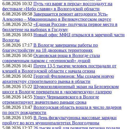
6.08.2026 10:32
Путь «из варяг в персы» воссоздадут на
фестивале «Небо славян» в Вологодской области
6.08.2026 09:58
Завершается ремонт автодороги Усть-
Алексеево – Мякинницыно в Великоустюгском округе
5.08.2026 20:52
«Единая Россия» получила первое место в
бюллетене на выборах в Госдуму
5.08.2026 18:03
Новый офис МФЦ открылся в заречной части
Вологды
5.08.2026 17:17
В Вологде завершены работы по
благоустройству на 18 дворовых территориях
5.08.2026 16:50
Осановская роща в Вологде стала
современным парком с «есенинской» душой
5.08.2026 16:41
Почти 13,5 тысячи человек пострадали от
клещей в Вологодской области с начала сезона
5.08.2026 16:02
Георгий Филимонов: Мы создаем новую
архитектуру строительного рынка в области
5.08.2026 15:22
Шумоизоляционный экран на Белозерском
шоссе в Вологде превратили в «космическую» галерею
5.08.2026 14:55
Улицу Чернышевского в Вологде
отремонтируют значительно раньше срока
5.08.2026 13:47
Вологодская область вошла в число лидеров
по росту рождаемости
5.08.2026 13:05
В День физкультурника массовые зарядки
пройдут во всех муниципалитетах Вологодчины
5.08.2026 12:37
26 тысяч идей для развития региона подали