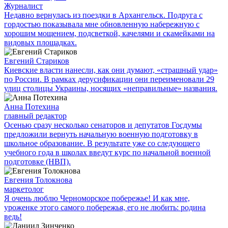
Журналист
Недавно вернулась из поездки в Архангельск. Подруга с
гордостью показывала мне обновленную набережную с
хорошим мощением, подсветкой, качелями и скамейками на
видовых площадках.
Евгений Стариков
Киевские власти нанесли, как они думают, «страшный удар»
по России. В рамках дерусификации они переименовали 29
улиц столицы Украины, носящих «неправильные» названия.
Анна Потехина
главный редактор
Осенью сразу несколько сенаторов и депутатов Госдумы
предложили вернуть начальную военную подготовку в
школьное образование. В результате уже со следующего
учебного года в школах введут курс по начальной военной
подготовке (НВП).
Евгения Толокнова
маркетолог
Я очень люблю Черноморское побережье! И как мне,
уроженке этого самого побережья, его не любить: родина
ведь!