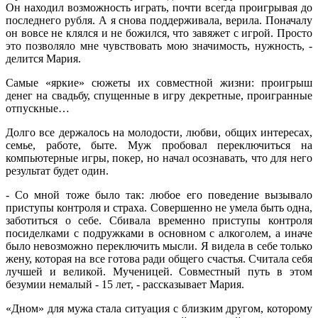
Он находил возможность играть, почти всегда проигрывая до
последнего рубля. А я снова поддерживала, верила. Поначалу
он вовсе не клялся и не божился, что завяжет с игрой. Просто
это позволяло мне чувствовать мою значимость, нужность, -
делится Мария.
Самые «яркие» сюжеты их совместной жизни: проигрыш
денег на свадьбу, спущенные в игру декретные, проигранные
отпускные…
Долго все держалось на молодости, любви, общих интересах,
семье, работе, быте. Муж пробовал переключиться на
компьютерные игры, покер, но начал осознавать, что для него
результат будет один.
- Со мной тоже было так: любое его поведение вызывало
приступы контроля и страха. Совершенно не умела быть одна,
заботиться о себе. Сбивала временно приступы контроля
посиделками с подружками в основном с алкоголем, а иначе
было невозможно переключить мысли. Я видела в себе только
жену, которая на все готова ради общего счастья. Считала себя
лучшей и великой. Мученицей. Совместный путь в этом
безумии немалый - 15 лет, - рассказывает Мария.
«Дном» для мужа стала ситуация с близким другом, которому