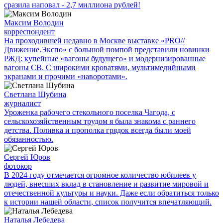
сразила наповал - 2,7 миллиона рублей!
Максим Володин
корреспондент
На проходившей недавно в Мос­кве выставке «PRO//
Движение.Экспо» с большой помпой представили новинки
РЖД: купейные «вагоны будущего» и модернизированные
вагоны СВ. С широкими кроватями, мультимедийными
экранами и прочими «наворотами».
Светлана Шубина
журналист
Уроженка рабочего стекольного поселка Чагода, с
сельскохозяйственным трудом я была знакома с раннего
детства. Поливка и прополка грядок всегда были моей
обязанностью.
Сергей Юров
фотокор
В 2024 году отмечается огромное количество юбилеев у
людей, внесших вклад в становление и развитие мировой и
отечественной культуры и науки. Даже если обратиться только
к истории нашей области, список получится впечатляющий.
Наталья Лебедева