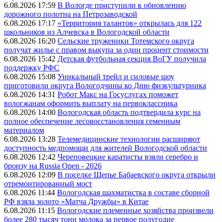
6.08.2026 17:59
В Вологде приступили к обновлению
дорожного полотна на Петрозаводской
6.08.2026 17:17
«Территория талантов» открылась для 122
школьников из Алчевска в Вологодской области
6.08.2026 16:20
Сельские труженики Тотемского округа
получат жилье с правом выкупа за один процент стоимости
6.08.2026 15:42
Детская футбольная секция ВоГУ получила
поддержку РФС
6.08.2026 15:08
Уникальный трейл и силовые шоу
приготовили округа Вологодчины ко Дню физкультурника
6.08.2026 14:31
Робот Макс на Госуслугах поможет
вологжанам оформить выплату на первоклассника
6.08.2026 14:00
Вологодская область подтвердила курс на
полное обеспечение лесовосстановления семенным
материалом
6.08.2026 13:28
Телемедицинские технологии расширяют
доступность медпомощи для жителей Вологодской области
6.08.2026 12:42
Череповецкие каратисты взяли серебро и
бронзу на Russia Open - 2026
6.08.2026 12:09
В поселке Щепье Бабаевского округа открыли
отремонтированный мост
6.08.2026 11:44
Вологодская шахматистка в составе сборной
РФ взяла золото «Матча Дружбы» в Китае
6.08.2026 11:15
Вологодские племенные хозяйства произвели
более 280 тысяч тонн молока за первое полугодие