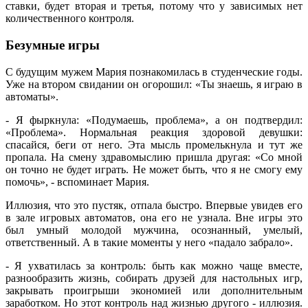
ставки, будет вторая и третья, потому что у зависимых нет
количественного контроля.
Безумные игры
С будущим мужем Мария познакомилась в студенческие годы.
Уже на втором свидании он огорошил: «Ты знаешь, я играю в
автоматы».
- Я фыркнула: «Подумаешь, проблема», а он подтвердил:
«Проблема». Нормальная реакция здоровой девушки:
спасайся, беги от него. Эта мысль промелькнула и тут же
пропала. На смену здравомыслию пришла другая: «Со мной
он точно не будет играть. Не может быть, что я не смогу ему
помочь», - вспоминает Мария.
Иллюзия, что это пустяк, отпала быстро. Впервые увидев его
в зале игровых автоматов, она его не узнала. Вне игры это
был умный молодой мужчина, осознанный, умелый,
ответственный. А в такие моменты у него «падало забрало».
- Я ухватилась за контроль: быть как можно чаще вместе,
разнообразить жизнь, собирать друзей для настольных игр,
закрывать проигрыши экономией или дополнительным
заработком. Но этот контроль над жизнью другого - иллюзия.