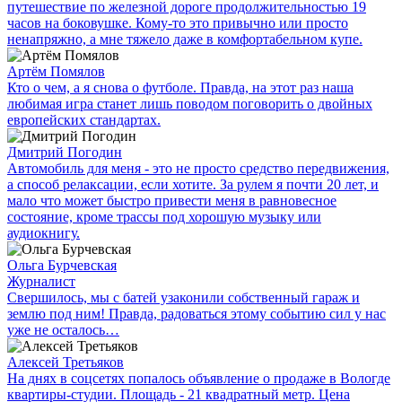
путешествие по железной дороге продолжительностью 19
часов на боковушке. Кому-то это привычно или просто
ненапряжно, а мне тяжело даже в комфортабельном купе.
Артём Помялов
Кто о чем, а я снова о футболе. Правда, на этот раз наша
любимая игра станет лишь поводом поговорить о двойных
европейских стандартах.
Дмитрий Погодин
Автомобиль для меня - это не просто средство передвижения,
а способ релаксации, если хотите. За рулем я почти 20 лет, и
мало что может быстро привести меня в равновесное
состояние, кроме трассы под хорошую музыку или
аудиокнигу.
Ольга Бурчевская
Журналист
Свершилось, мы с батей узаконили собственный гараж и
землю под ним! Правда, радоваться этому событию сил у нас
уже не осталось…
Алексей Третьяков
На днях в соцсетях попалось объявление о продаже в Вологде
квартиры-студии. Площадь - 21 квадратный метр. Цена