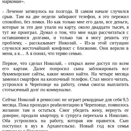
наркоман».
- Лечение затянулось на полгода. В самом начале случился
срыв. Там на две недели забирают телефон, я это пережил
спокойно, без ломки. Но как только мне его дали, все деньги,
которые за эти дни упали на карту, около двадцати тысяч, я
тут же проиграл. Думал о том, что мне надо рассчитаться с
оставшимися долгами, и только так я могу решить эту
проблему, - рассказывает Николай. - Из-за этой ситуации
случился жесточайший конфликт с близкими. Они верили в
меня, а я… А я понял, что теряю семью.
Первое, что сделал Николай, - открыл жене доступ по всем
его картам. Далее попросил сына заблокировать все
букмекерские сайты, какие можно найти. На четыре месяца
заменил смартфон на кнопочный телефон. Стал много читать,
устроился в Череповце на работу, семья смогла выплатить
стотысячный долг по коммуналке.
Сейчас Николай в ремиссии: не играет рекордные для себя 9,5
месяца. Пока проходил реабилитацию в Череповце, появилось
желание там и остаться. Смог убедить жену, вернуть ее
доверие, продали квартиру, и супруга переехала к Николаю.
Оба устроились на работу, которая им нравится. Сын
поступил в вуз в Архангельске. Новый год вся семья