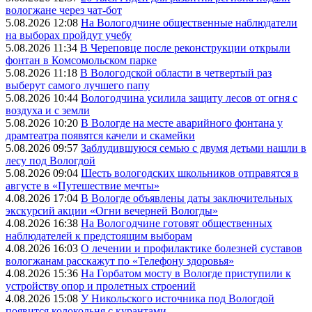
вологжане через чат-бот
5.08.2026 12:08
На Вологодчине общественные наблюдатели
на выборах пройдут учебу
5.08.2026 11:34
В Череповце после реконструкции открыли
фонтан в Комсомольском парке
5.08.2026 11:18
В Вологодской области в четвертый раз
выберут самого лучшего папу
5.08.2026 10:44
Вологодчина усилила защиту лесов от огня с
воздуха и с земли
5.08.2026 10:20
В Вологде на месте аварийного фонтана у
драмтеатра появятся качели и скамейки
5.08.2026 09:57
Заблудившуюся семью с двумя детьми нашли в
лесу под Вологдой
5.08.2026 09:04
Шесть вологодских школьников отправятся в
августе в «Путешествие мечты»
4.08.2026 17:04
В Вологде объявлены даты заключительных
экскурсий акции «Огни вечерней Вологды»
4.08.2026 16:38
На Вологодчине готовят общественных
наблюдателей к предстоящим выборам
4.08.2026 16:03
О лечении и профилактике болезней суставов
вологжанам расскажут по «Телефону здоровья»
4.08.2026 15:36
На Горбатом мосту в Вологде приступили к
устройству опор и пролетных строений
4.08.2026 15:08
У Никольского источника под Вологдой
появится колокольня с курантами