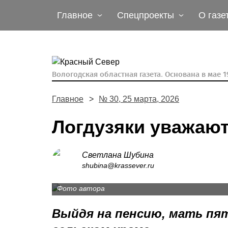
Главное
Спецпроекты
О газе
Вологодская областная газета.
Основана в мае 19
Главное
№ 30, 25 марта, 2026
Логдузяки уважают
Светлана Шубина
Супруги Николай Павлович и Татьяна Никол
shubina@krassever.ru
друга с детства.
Фото автора
Выйдя на пенсию, мать пя