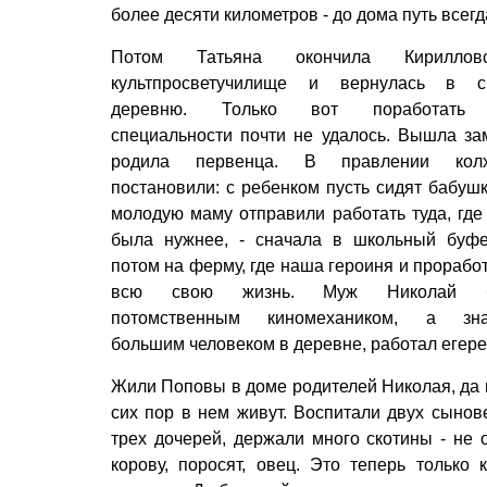
более десяти километров - до дома путь всегд
Потом Татьяна окончила Кирилловс
культпросветучилище и вернулась в с
деревню. Только вот поработать
специальности почти не удалось. Вышла за
родила первенца. В правлении колх
постановили: с ребенком пусть сидят бабушк
молодую маму отправили работать туда, где
была нужнее, - сначала в школьный буфе
потом на ферму, где наша героиня и прорабо
всю свою жизнь. Муж Николай 
потомственным киномехаником, а знач
большим человеком в деревне, работал егере
Жили Поповы в доме родителей Николая, да 
сих пор в нем живут. Воспитали двух сынов
трех дочерей, держали много скотины - не 
корову, поросят, овец. Это теперь только 