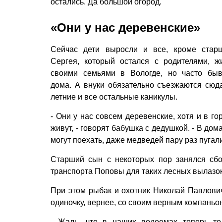
остались. Да большой огород.
«Они у нас деревенские»
Сейчас дети выросли и все, кроме стар
Сергея, который остался с родителями, ж
своими семьями в Вологде, но часто бы
дома. А внуки обязательно съезжаются сюд
летние и все остальные каникулы.
- Они у нас совсем деревенские, хотя и в го
живут, - говорят бабушка с дедушкой. - В дом
могут поехать, даже медведей пару раз пугали
Старший сын с некоторых пор занялся сбор
транспорта Поповы для таких лесных вылазок
При этом рыбак и охотник Николай Павлович
одиночку, вернее, со своим верным компаньо
- Жаль, что в наших водоемах теперь тол