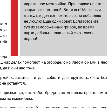
нарезанное мелко яйцо. При подаче на стол
заправляю сметаной. Вот и все! Морковь и
манку, как делают некоторые, не добавляю -
не люблю! Еще один совет. Если готовите
шего
суп из замороженных грибов, во время
ивут
варки добавьте плавленый сыр - очень
вают
вкусно!
а на
роде
ашних делах помогают, на огороде, с ночлегом с нами в лес
, да и они нас тоже.
кой каракатов - и для себя, и для других, так что без
 не останутся.
 признается, что любит бродить по местным просторам в
ном по имени Бим.
ько хариус, считай, и остался, да щука еще, правда,