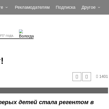
те
Рекламодателям
Подписка
Другое
17 года.
!
1401
аевна Поповы родились в одной деревне и знают друг
терых детей стала регентом в