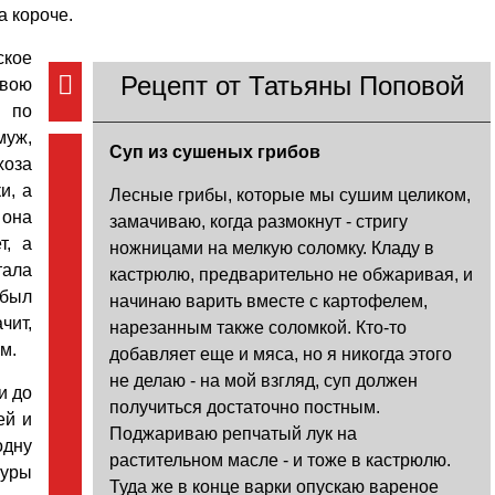
а короче.
кое
Рецепт от Татьяны Поповой
вою
 по
муж,
Суп из сушеных грибов
оза
и, а
Лесные грибы, которые мы сушим целиком,
 она
замачиваю, когда размокнут - стригу
т, а
ножницами на мелкую соломку. Кладу в
тала
кастрюлю, предварительно не обжаривая, и
был
начинаю варить вместе с картофелем,
ит,
нарезанным также соломкой. Кто-то
м.
добавляет еще и мяса, но я никогда этого
не делаю - на мой взгляд, суп должен
и до
получиться достаточно постным.
ей и
Поджариваю репчатый лук на
одну
растительном масле - и тоже в кастрюлю.
куры
Туда же в конце варки опускаю вареное