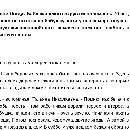
вни Логдуз Бабушкинского округа исполнилось 70 лет,
всем не похожа на бабушку, хотя у нее семеро внуков.
дную жизнеспособность землячке помогает любовь к
исти и злости.
ее научила сама деревенская жизнь.
в Шишеберовых, у которых было шесть дочек и сын. Здесь
соседних деревнях, живя в школьных интернатах, которые
ть с людьми и другие положительные качества.
- вспоминает Татьяна Николаевна. - Помню, как бегали к
тобы поесть - там работникам варили первое и второе, а
бушка напарит его в печи - очень вкусно. Начинали пахать
воща. Потом поспевала черемуха, другие ягоды. А зимой в
нях трактор в школу. В субботу уже пешком бежали обратно