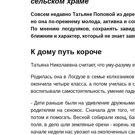
сельском храме
Совсем недавно Татьяне Поповой из дере
но она по-прежнему молода, активна и со
По мнению логдузяков, сохранять зави
ближним и характер, который не знает зав
К дому путь короче
Татьяна Николаевна считает, что уму-разуму 
Родилась она в Логдузе в семье колхознико
окончила четыре класса, а потом училась в 
воспитывали самостоятельность, умение лади
- Дети раньше были на удивление дружными, 
родителям на сенокос. Сначала для того, ч
потом и помогать. Весной собирали хвощ, ба
поля, в дело шли земляные орехи - корень х
начале недели нас увозил на околоченных са