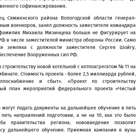
твенного софинансирования.
ец Сямженского района Вологодской области генерал-
ным военкоров, занял должность заместителя командира
 фамилия Михаила Мизинцева больше не фигурирует на
Ф в числе заместителей министра обороны России. Само
ке земляка с должности заместителя Сергея Шойгу,
беспечение Вооруженных сил РФ.
 строительству новой котельной с котлоагрегатом № 11 на
инате. Стоимость проекта - более 2,5 миллиарда рублей,
ллоснабжение и сбыт». «Проект по строительству
ный план мероприятий федерального проекта «Чистый
ов могут подать документы на дальнейшее обучение в пять
 пять направлений подготовки, а не на 10, как это было
ба правительства региона, нововведение позволит
осу дальнейшего обучения. Приемная кампания в вузы