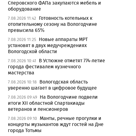
Сперовского ФАПа закупаются мебель и
оборудование
Готовность котельных к
7.08.2026 11:42
отопительному сезону на Вологодчине
превысила 65%
Новые аппараты МРТ
7.08.2026 11:25
установят в двух медучреждениях
Вологодской области
В Устюжне отметят 774-летие
7.08.2026 10:41
города фестивалем кузнечного
мастерства
Вологодская область
7.08.2026 10:18
уверенно шагает в цифровое будущее
На Вологодчине подвели
7.08.2026 09:49
итоги XII областной Спартакиады
ветеранов и пенсионеров
Манты, речные прогулки и
7.08.2026 09:10
концерты музыкантов ждут гостей на Дне
города Тотьмы