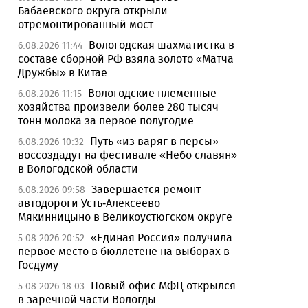
Бабаевского округа открыли
отремонтированный мост
Вологодская шахматистка в
6.08.2026 11:44
составе сборной РФ взяла золото «Матча
Дружбы» в Китае
Вологодские племенные
6.08.2026 11:15
хозяйства произвели более 280 тысяч
тонн молока за первое полугодие
Путь «из варяг в персы»
6.08.2026 10:32
воссоздадут на фестивале «Небо славян»
в Вологодской области
Завершается ремонт
6.08.2026 09:58
автодороги Усть-Алексеево –
Мякинницыно в Великоустюгском округе
«Единая Россия» получила
5.08.2026 20:52
первое место в бюллетене на выборах в
Госдуму
Новый офис МФЦ открылся
5.08.2026 18:03
в заречной части Вологды