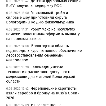
Детская футбольная секция
6.08.2026 15:42
ВоГУ получила поддержку РФС
Уникальный трейл и
6.08.2026 15:08
силовые шоу приготовили округа
Вологодчины ко Дню физкультурника
Робот Макс на Госуслугах
6.08.2026 14:31
поможет вологжанам оформить выплату
на первоклассника
Вологодская область
6.08.2026 14:00
подтвердила курс на полное обеспечение
лесовосстановления семенным
материалом
Телемедицинские
6.08.2026 13:28
технологии расширяют доступность
медпомощи для жителей Вологодской
области
Череповецкие каратисты
6.08.2026 12:42
взяли серебро и бронзу на Russia Open -
2026
В поселке Щепье
6.08.2026 12:09