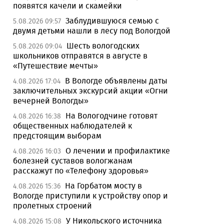
появятся качели и скамейки
Заблудившуюся семью с
5.08.2026 09:57
двумя детьми нашли в лесу под Вологдой
Шесть вологодских
5.08.2026 09:04
школьников отправятся в августе в
«Путешествие мечты»
В Вологде объявлены даты
4.08.2026 17:04
заключительных экскурсий акции «Огни
вечерней Вологды»
На Вологодчине готовят
4.08.2026 16:38
общественных наблюдателей к
предстоящим выборам
О лечении и профилактике
4.08.2026 16:03
болезней суставов вологжанам
расскажут по «Телефону здоровья»
На Горбатом мосту в
4.08.2026 15:36
Вологде приступили к устройству опор и
пролетных строений
У Никольского источника
4.08.2026 15:08