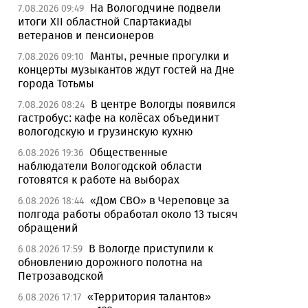
На Вологодчине подвели
7.08.2026 09:49
итоги XII областной Спартакиады
ветеранов и пенсионеров
Манты, речные прогулки и
7.08.2026 09:10
концерты музыкантов ждут гостей на Дне
города Тотьмы
В центре Вологды появился
7.08.2026 08:24
гастробус: кафе на колёсах объединит
вологодскую и грузинскую кухню
Общественные
6.08.2026 19:36
наблюдатели Вологодской области
готовятся к работе на выборах
«Дом СВО» в Череповце за
6.08.2026 18:44
полгода работы обработал около 13 тысяч
обращений
В Вологде приступили к
6.08.2026 17:59
обновлению дорожного полотна на
Петрозаводской
«Территория талантов»
6.08.2026 17:17