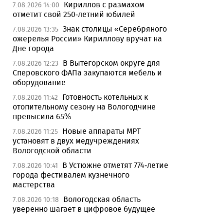
Кириллов с размахом
7.08.2026 14:00
отметит свой 250-летний юбилей
Знак столицы «Серебряного
7.08.2026 13:35
ожерелья России» Кириллову вручат на
Дне города
В Вытегорском округе для
7.08.2026 12:23
Сперовского ФАПа закупаются мебель и
оборудование
Готовность котельных к
7.08.2026 11:42
отопительному сезону на Вологодчине
превысила 65%
Новые аппараты МРТ
7.08.2026 11:25
установят в двух медучреждениях
Вологодской области
В Устюжне отметят 774-летие
7.08.2026 10:41
города фестивалем кузнечного
мастерства
Вологодская область
7.08.2026 10:18
уверенно шагает в цифровое будущее