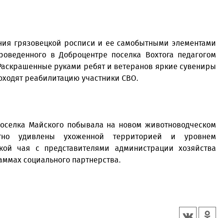
ния грязовецкой росписи и ее самобытными элементами
проведенного в Доброцентре поселка Вохтога педагогом
 Раскрашенные руками ребят и ветеранов яркие сувениры
роходят реабилитацию участники СВО.
поселка Майского побывала на новом животноводческом
тно удивлены ухоженной территорией и уровнем
кой чая с представителями администрации хозяйства
аммах социального партнерства.