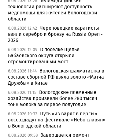
Телемедицинские
6.08.2026 13:28
технологии расширяют доступность
медпомощи для жителей Вологодской
области
Череповецкие каратисты
6.08.2026 12:42
взяли серебро и бронзу на Russia Open -
2026
В поселке Щепье
6.08.2026 12:09
Бабаевского округа открыли
отремонтированный мост
Вологодская шахматистка в
6.08.2026 11:44
составе сборной РФ взяла золото «Матча
Дружбы» в Китае
Вологодские племенные
6.08.2026 11:15
хозяйства произвели более 280 тысяч
тонн молока за первое полугодие
Путь «из варяг в персы»
6.08.2026 10:32
воссоздадут на фестивале «Небо славян»
в Вологодской области
Завершается ремонт
6.08.2026 09:58