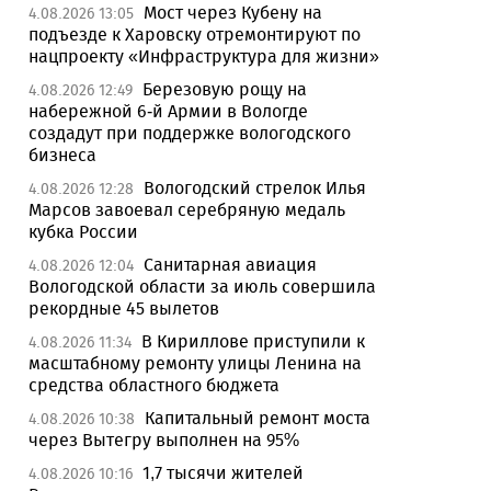
Мост через Кубену на
4.08.2026 13:05
подъезде к Харовску отремонтируют по
нацпроекту «Инфраструктура для жизни»
Березовую рощу на
4.08.2026 12:49
набережной 6-й Армии в Вологде
создадут при поддержке вологодского
бизнеса
Вологодский стрелок Илья
4.08.2026 12:28
Марсов завоевал серебряную медаль
кубка России
Санитарная авиация
4.08.2026 12:04
Вологодской области за июль совершила
рекордные 45 вылетов
В Кириллове приступили к
4.08.2026 11:34
масштабному ремонту улицы Ленина на
средства областного бюджета
Капитальный ремонт моста
4.08.2026 10:38
через Вытегру выполнен на 95%
1,7 тысячи жителей
4.08.2026 10:16