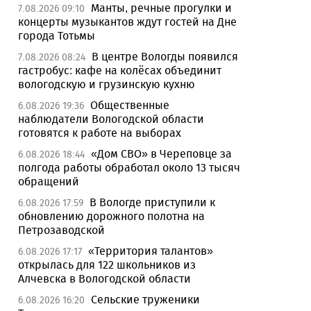
Манты, речные прогулки и
7.08.2026 09:10
концерты музыкантов ждут гостей на Дне
города Тотьмы
В центре Вологды появился
7.08.2026 08:24
гастробус: кафе на колёсах объединит
вологодскую и грузинскую кухню
Общественные
6.08.2026 19:36
наблюдатели Вологодской области
готовятся к работе на выборах
«Дом СВО» в Череповце за
6.08.2026 18:44
полгода работы обработал около 13 тысяч
обращений
В Вологде приступили к
6.08.2026 17:59
обновлению дорожного полотна на
Петрозаводской
«Территория талантов»
6.08.2026 17:17
открылась для 122 школьников из
Алчевска в Вологодской области
Сельские труженики
6.08.2026 16:20