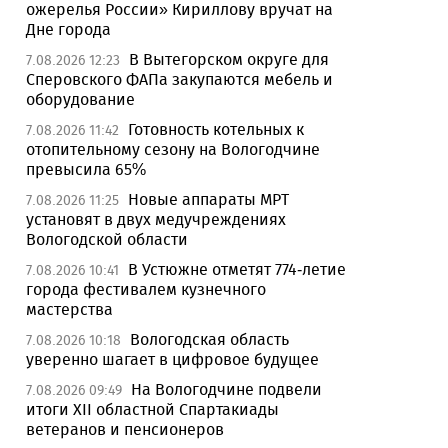
ожерелья России» Кириллову вручат на
Дне города
В Вытегорском округе для
7.08.2026 12:23
Сперовского ФАПа закупаются мебель и
оборудование
Готовность котельных к
7.08.2026 11:42
отопительному сезону на Вологодчине
превысила 65%
Новые аппараты МРТ
7.08.2026 11:25
установят в двух медучреждениях
Вологодской области
В Устюжне отметят 774-летие
7.08.2026 10:41
города фестивалем кузнечного
мастерства
Вологодская область
7.08.2026 10:18
уверенно шагает в цифровое будущее
На Вологодчине подвели
7.08.2026 09:49
итоги XII областной Спартакиады
ветеранов и пенсионеров