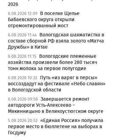
2026
В поселке Щепье
6.08.2026 12:09
Бабаевского округа открыли
отремонтированный мост
Вологодская шахматистка в
6.08.2026 11:44
составе сборной РФ взяла золото «Матча
Дружбы» в Китае
Вологодские племенные
6.08.2026 11:15
хозяйства произвели более 280 тысяч
тонн молока за первое полугодие
Путь «из варяг в персы»
6.08.2026 10:32
воссоздадут на фестивале «Небо славян»
в Вологодской области
Завершается ремонт
6.08.2026 09:58
автодороги Усть-Алексеево –
Мякинницыно в Великоустюгском округе
«Единая Россия» получила
5.08.2026 20:52
первое место в бюллетене на выборах в
Госдуму