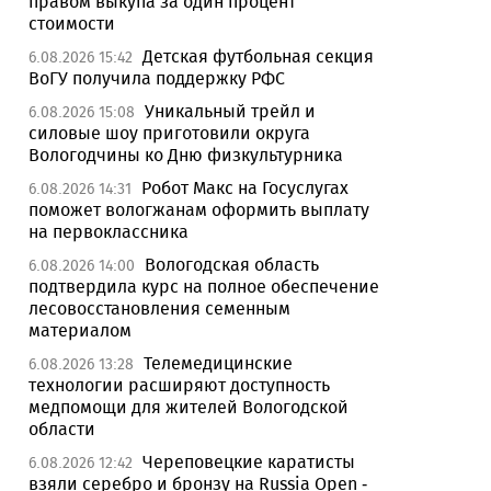
правом выкупа за один процент
стоимости
Детская футбольная секция
6.08.2026 15:42
ВоГУ получила поддержку РФС
Уникальный трейл и
6.08.2026 15:08
силовые шоу приготовили округа
Вологодчины ко Дню физкультурника
Робот Макс на Госуслугах
6.08.2026 14:31
поможет вологжанам оформить выплату
на первоклассника
Вологодская область
6.08.2026 14:00
подтвердила курс на полное обеспечение
лесовосстановления семенным
материалом
Телемедицинские
6.08.2026 13:28
технологии расширяют доступность
медпомощи для жителей Вологодской
области
Череповецкие каратисты
6.08.2026 12:42
взяли серебро и бронзу на Russia Open -