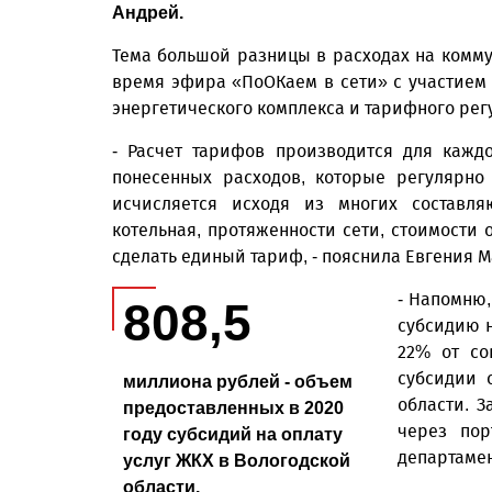
Андрей.
Тема большой разницы в расходах на комм
время эфира «ПоОКаем в сети» с участием 
энергетического комплекса и тарифного ре
- Расчет тарифов производится для кажд
понесенных расходов, которые регулярно
исчисляется исходя из многих составля
котельная, протяженности сети, стоимости
сделать единый тариф, - пояснила Евгения 
- Напомню,
808,5
субсидию н
22% от со
субсидии 
миллиона рублей - объем
области. 
предоставленных в 2020
через пор
году субсидий на оплату
департамен
услуг ЖКХ в Вологодской
области.