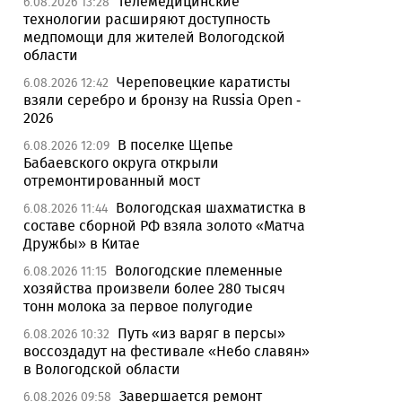
Телемедицинские
6.08.2026 13:28
технологии расширяют доступность
медпомощи для жителей Вологодской
области
Череповецкие каратисты
6.08.2026 12:42
взяли серебро и бронзу на Russia Open -
2026
В поселке Щепье
6.08.2026 12:09
Бабаевского округа открыли
отремонтированный мост
Вологодская шахматистка в
6.08.2026 11:44
составе сборной РФ взяла золото «Матча
Дружбы» в Китае
Вологодские племенные
6.08.2026 11:15
хозяйства произвели более 280 тысяч
тонн молока за первое полугодие
Путь «из варяг в персы»
6.08.2026 10:32
воссоздадут на фестивале «Небо славян»
в Вологодской области
Завершается ремонт
6.08.2026 09:58