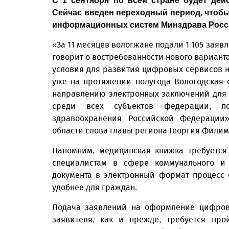
С 1 сентября по всей стране будет дей
Сейчас введен переходный период, чтобы
информационных систем Минздрава Росси
«За 11 месяцев вологжане подали 1 105 заяв
говорит о востребованности нового варианта
условия для развития цифровых сервисов н
уже на протяжении полугода Вологодская
направлению электронных заключений для 
среди всех субъектов федерации, по
здравоохранения Российской Федерации»
области слова главы региона Георгия Филим
Напомним, медицинская книжка требуется 
специалистам в сфере коммунального и 
документа в электронный формат процесс
удобнее для граждан.
Подача заявлений на оформление цифрово
заявителя, как и прежде, требуется про