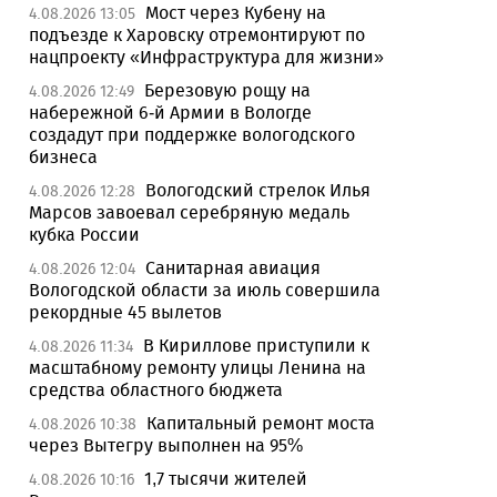
Мост через Кубену на
4.08.2026 13:05
подъезде к Харовску отремонтируют по
нацпроекту «Инфраструктура для жизни»
Березовую рощу на
4.08.2026 12:49
набережной 6-й Армии в Вологде
создадут при поддержке вологодского
бизнеса
Вологодский стрелок Илья
4.08.2026 12:28
Марсов завоевал серебряную медаль
кубка России
Санитарная авиация
4.08.2026 12:04
Вологодской области за июль совершила
рекордные 45 вылетов
В Кириллове приступили к
4.08.2026 11:34
масштабному ремонту улицы Ленина на
средства областного бюджета
Капитальный ремонт моста
4.08.2026 10:38
через Вытегру выполнен на 95%
1,7 тысячи жителей
4.08.2026 10:16