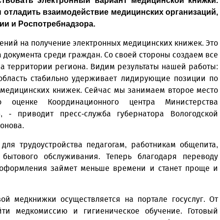
ствовать электронный вариант медицинской книжки.
 отладить взаимодействие медицинских организаций,
и и Роспотребнадзора.
лений на получение электронных медицинских книжек. Это
 документа среди граждан. Со своей стороны создаем все
а территории региона. Видим результаты нашей работы:
 область стабильно удерживает лидирующие позиции по
медицинских книжек. Сейчас мы занимаем второе место
 оценке Координационного центра Министерства
, - приводит пресс-служба губернатора Вологодской
онова.
для трудоустройства педагогам, работникам общепита,
бытового обслуживания. Теперь благодаря переводу
 оформления займет меньше времени и станет проще и
й медкнижки осуществляется на портале госуслуг. От
йти медкомиссию и гигиеническое обучение. Готовый