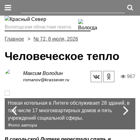
Вологодская областная газета.
Главное
№ 72, 8 июля, 2026
Человеческое тепло
Максим Володин
967
romanov@krassever.ru
Prev
Новая котельная в Литеге обслуживает 28 зданий, в
После ремонта Сокольская школа искусств не
Директор Сокольской ДШИ Елена Калабина.
N
Новый ФОК в Кадникове: его напольное покрытие из
том числе 17 многоквартирных домов и пять
только похорошела, но и вернула на фасад когда-то
кленового паркета соответствует стандартам
учреждений социальной сферы.
украшавшие здание шары.
олимпийского комплекса «Лужники».
Фото автора
В сокольской Литеге перестали спать в