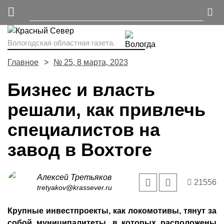
Вологодская областная газета.
Главное
№ 25, 8 марта, 2023
Бизнес и власть
решали, как привлечь
специалистов на
завод в Вохтоге
Алексей Третьяков
21556
tretyakov@krassever.ru
Крупные инвестпроекты, как локомотивы, тянут за
собой муниципалитеты, в которых расположены