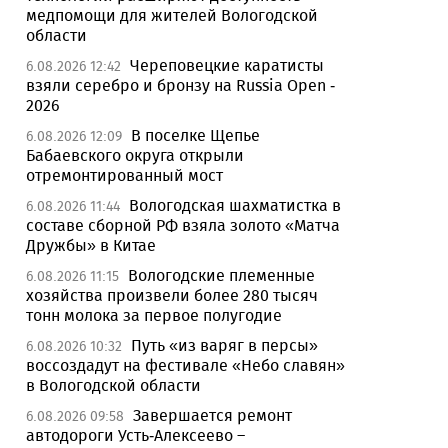
медпомощи для жителей Вологодской
области
Череповецкие каратисты
6.08.2026 12:42
взяли серебро и бронзу на Russia Open -
2026
В поселке Щепье
6.08.2026 12:09
Бабаевского округа открыли
отремонтированный мост
Вологодская шахматистка в
6.08.2026 11:44
составе сборной РФ взяла золото «Матча
Дружбы» в Китае
Вологодские племенные
6.08.2026 11:15
хозяйства произвели более 280 тысяч
тонн молока за первое полугодие
Путь «из варяг в персы»
6.08.2026 10:32
воссоздадут на фестивале «Небо славян»
в Вологодской области
Завершается ремонт
6.08.2026 09:58
автодороги Усть-Алексеево –