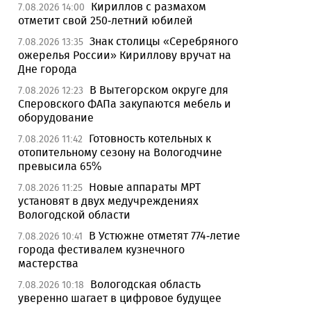
Кириллов с размахом
7.08.2026 14:00
отметит свой 250-летний юбилей
Знак столицы «Серебряного
7.08.2026 13:35
ожерелья России» Кириллову вручат на
Дне города
В Вытегорском округе для
7.08.2026 12:23
Сперовского ФАПа закупаются мебель и
оборудование
Готовность котельных к
7.08.2026 11:42
отопительному сезону на Вологодчине
превысила 65%
Новые аппараты МРТ
7.08.2026 11:25
установят в двух медучреждениях
Вологодской области
В Устюжне отметят 774-летие
7.08.2026 10:41
города фестивалем кузнечного
мастерства
Вологодская область
7.08.2026 10:18
уверенно шагает в цифровое будущее