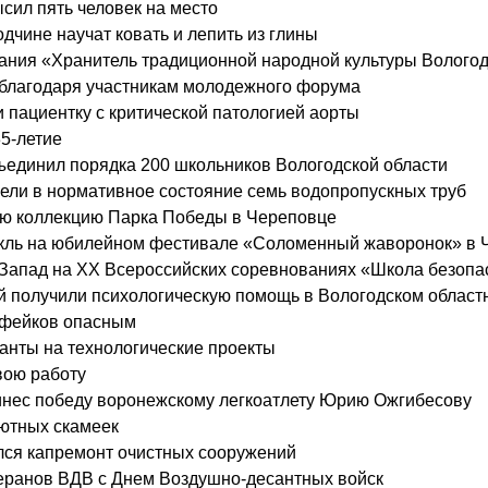
сил пять человек на место
дчине научат ковать и лепить из глины
ания «Хранитель традиционной народной культуры Вологод
ы благодаря участникам молодежного форума
и пациентку с критической патологией аорты
5-летие
ъединил порядка 200 школьников Вологодской области
вели в нормативное состояние семь водопропускных труб
ю коллекцию Парка Победы в Череповце
такль на юбилейном фестивале «Соломенный жаворонок» в 
Запад на XX Всероссийских соревнованиях «Школа безопа
й получили психологическую помощь в Вологодском област
пфейков опасным
нты на технологические проекты
вою работу
ринес победу воронежскому легкоатлету Юрию Ожгибесову
уютных скамеек
ался капремонт очистных сооружений
теранов ВДВ с Днем Воздушно-десантных войск