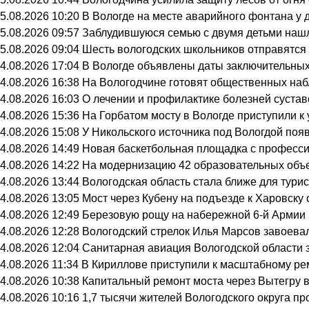
5.08.2026 10:20
В Вологде на месте аварийного фонтана у 
5.08.2026 09:57
Заблудившуюся семью с двумя детьми нашл
5.08.2026 09:04
Шесть вологодских школьников отправятся 
4.08.2026 17:04
В Вологде объявлены даты заключительных
4.08.2026 16:38
На Вологодчине готовят общественных на
4.08.2026 16:03
О лечении и профилактике болезней суста
4.08.2026 15:36
На Горбатом мосту в Вологде приступили к
4.08.2026 15:08
У Никольского источника под Вологдой поя
4.08.2026 14:49
Новая баскетбольная площадка с професси
4.08.2026 14:22
На модернизацию 42 образовательных объе
4.08.2026 13:44
Вологодская область стала ближе для тури
4.08.2026 13:05
Мост через Кубену на подъезде к Харовску
4.08.2026 12:49
Березовую рощу на набережной 6-й Армии в
4.08.2026 12:28
Вологодский стрелок Илья Марсов завоева
4.08.2026 12:04
Санитарная авиация Вологодской области 
4.08.2026 11:34
В Кириллове приступили к масштабному ре
4.08.2026 10:38
Капитальный ремонт моста через Вытегру 
4.08.2026 10:16
1,7 тысячи жителей Вологодского округа п