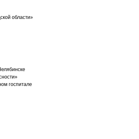
ской области»
Челябинске
сности»
ном госпитале