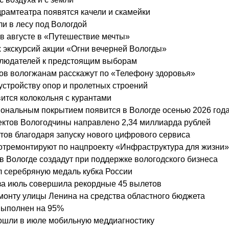
драмтеатра появятся качели и скамейки
и в лесу под Вологдой
в августе в «Путешествие мечты»
 экскурсий акции «Огни вечерней Вологды»
блюдателей к предстоящим выборам
вов вологжанам расскажут по «Телефону здоровья»
 устройству опор и пролетных строений
вится колокольня с курантами
ональным покрытием появится в Вологде осенью 2026 год
ктов Вологодчины направлено 2,34 миллиарда рублей
стов благодаря запуску нового цифрового сервиса
 отремонтируют по нацпроекту «Инфраструктура для жизни»
 Вологде создадут при поддержке вологодского бизнеса
л серебряную медаль кубка России
за июль совершила рекордные 45 вылетов
монту улицы Ленина на средства областного бюджета
выполнен на 95%
рошли в июле мобильную меддиагностику