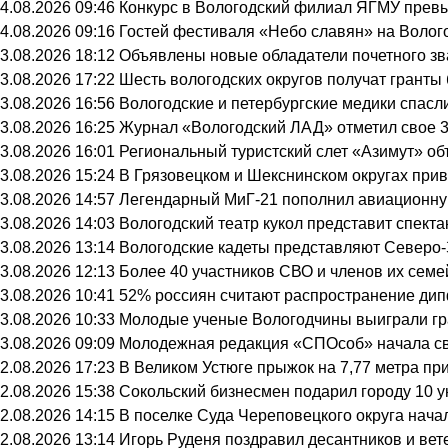
4.08.2026 09:46
Конкурс в Вологодский филиал ЯГМУ превы
4.08.2026 09:16
Гостей фестиваля «Небо славян» на Волого
3.08.2026 18:12
Объявлены новые обладатели почетного зв
3.08.2026 17:22
Шесть вологодских округов получат грант
3.08.2026 16:56
Вологодские и петербургские медики спасл
3.08.2026 16:25
Журнал «Вологодский ЛАД» отметил свое 3
3.08.2026 16:01
Региональный туристский слет «Азимут» об
3.08.2026 15:24
В Грязовецком и Шекснинском округах при
3.08.2026 14:57
Легендарный МиГ-21 пополнил авиационну
3.08.2026 14:03
Вологодский театр кукол представит спек
3.08.2026 13:14
Вологодские кадеты представляют Северо-
3.08.2026 12:13
Более 40 участников СВО и членов их семе
3.08.2026 10:41
52% россиян считают распространение ди
3.08.2026 10:33
Молодые ученые Вологодчины выиграли гра
3.08.2026 09:09
Молодежная редакция «СПОсоб» начала с
2.08.2026 17:23
В Великом Устюге прыжок на 7,77 метра п
2.08.2026 15:38
Сокольский бизнесмен подарил городу 10 
2.08.2026 14:15
В поселке Суда Череповецкого округа нач
2.08.2026 13:14
Игорь Руденя поздравил десантников и ве