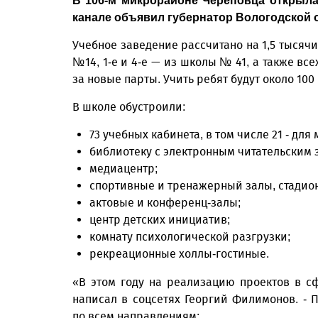
В 106-м микрорайоне Череповца открыла
канале объявил губернатор Вологодской 
Учебное заведение рассчитано на 1,5 тысячи
№14, 1-е и 4-е — из школы № 41, а также вс
за новые парты. Учить ребят будут около 100
В школе обустроили:
73 учебных кабинета, в том числе 21 - дл
библиотеку с электронным читательским 
медиацентр;
спортивные и тренажерный залы, стадион
актовые и конференц-залы;
центр детских инициатив;
комнату психологической разгрузки;
рекреационные холлы-гостиные.
«В этом году на реализацию проектов в с
написал в соцсетях Георгий Филимонов. 
по всем направлениям: