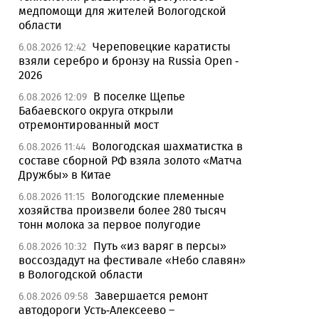
медпомощи для жителей Вологодской
области
Череповецкие каратисты
6.08.2026 12:42
взяли серебро и бронзу на Russia Open -
2026
В поселке Щепье
6.08.2026 12:09
Бабаевского округа открыли
отремонтированный мост
Вологодская шахматистка в
6.08.2026 11:44
составе сборной РФ взяла золото «Матча
Дружбы» в Китае
Вологодские племенные
6.08.2026 11:15
хозяйства произвели более 280 тысяч
тонн молока за первое полугодие
Путь «из варяг в персы»
6.08.2026 10:32
воссоздадут на фестивале «Небо славян»
в Вологодской области
Завершается ремонт
6.08.2026 09:58
автодороги Усть-Алексеево –