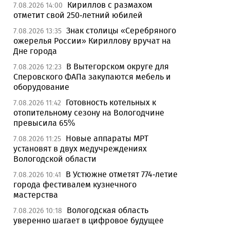
Кириллов с размахом
7.08.2026 14:00
отметит свой 250-летний юбилей
Знак столицы «Серебряного
7.08.2026 13:35
ожерелья России» Кириллову вручат на
Дне города
В Вытегорском округе для
7.08.2026 12:23
Сперовского ФАПа закупаются мебель и
оборудование
Готовность котельных к
7.08.2026 11:42
отопительному сезону на Вологодчине
превысила 65%
Новые аппараты МРТ
7.08.2026 11:25
установят в двух медучреждениях
Вологодской области
В Устюжне отметят 774-летие
7.08.2026 10:41
города фестивалем кузнечного
мастерства
Вологодская область
7.08.2026 10:18
уверенно шагает в цифровое будущее