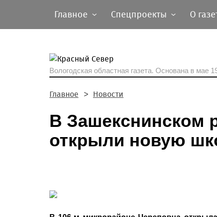
Главное
Спецпроекты
О газе
Вологодская областная газета.
Основана в мае 19
Главное
Новости
В Зашекснинском 
открыли новую шк