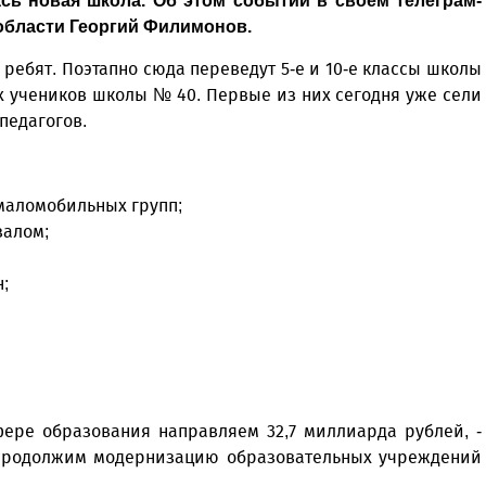
сь новая школа. Об этом событии в своем телеграм-
области Георгий Филимонов.
 ребят. Поэтапно сюда переведут 5-е и 10-е классы школы
ех учеников школы № 40. Первые из них сегодня уже сели
 педагогов.
я маломобильных групп;
залом;
;
фере образования направляем 32,7 миллиарда рублей, -
- Продолжим модернизацию образовательных учреждений