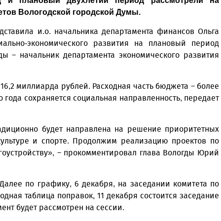
д и плановый двухлетий период рассмотрели на
етов Вологодской городской Думы.
ставила и.о. начальника департамента финансов Ольга
иально-экономического развития на плановый период
ды – начальник департамента экономического развития
6,2 миллиарда рублей. Расходная часть бюджета – более
о года сохраняется социальная направленность, передает
радиционно будет направлена на решение приоритетных
культуре и спорте. Продолжим реализацию проектов по
гоустройству», – прокомментировал глава Вологды Юрий
Далее по графику, 6 декабря, на заседании комитета по
одная таблица поправок, 11 декабря состоится заседание
мент будет рассмотрен на сессии.