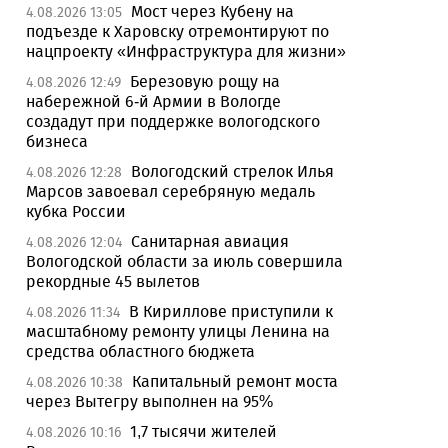
Мост через Кубену на
4.08.2026 13:05
подъезде к Харовску отремонтируют по
нацпроекту «Инфраструктура для жизни»
Березовую рощу на
4.08.2026 12:49
набережной 6-й Армии в Вологде
создадут при поддержке вологодского
бизнеса
Вологодский стрелок Илья
4.08.2026 12:28
Марсов завоевал серебряную медаль
кубка России
Санитарная авиация
4.08.2026 12:04
Вологодской области за июль совершила
рекордные 45 вылетов
В Кириллове приступили к
4.08.2026 11:34
масштабному ремонту улицы Ленина на
средства областного бюджета
Капитальный ремонт моста
4.08.2026 10:38
через Вытегру выполнен на 95%
1,7 тысячи жителей
4.08.2026 10:16