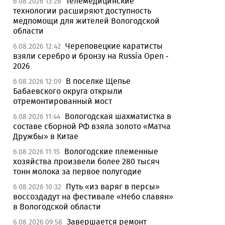
Телемедицинские
6.08.2026 13:28
технологии расширяют доступность
медпомощи для жителей Вологодской
области
Череповецкие каратисты
6.08.2026 12:42
взяли серебро и бронзу на Russia Open -
2026
В поселке Щепье
6.08.2026 12:09
Бабаевского округа открыли
отремонтированный мост
Вологодская шахматистка в
6.08.2026 11:44
составе сборной РФ взяла золото «Матча
Дружбы» в Китае
Вологодские племенные
6.08.2026 11:15
хозяйства произвели более 280 тысяч
тонн молока за первое полугодие
Путь «из варяг в персы»
6.08.2026 10:32
воссоздадут на фестивале «Небо славян»
в Вологодской области
Завершается ремонт
6.08.2026 09:58