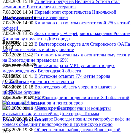
7.08.2026 15:18
75-летний бегун из Великого Устюга стал
чемпионом России среди ветеранов
7.08.2026 14:34
Первый этап строительства Никольской
набережной в Шексне завершен
Информация
7.08.2026 14:00
Кириллов с размахом отметит свой 250-летний
юбилей
Погода сегодня
7.08.2026 13:35
Знак столицы «Серебряного ожерелья России»
Кириллову вручат на Дне города
Вологда
7.08.2026 12:23
В Вытегорском округе для Сперовского ФАПа
14:20
закупаются мебель и оборудование
22 °C
7.08.2026 11:42
Готовность котельных к отопительному сезону
на Вологодчине превысила 65%
Курс валют ЦБ РФ
7.08.2026 11:25
Новые аппараты МРТ установят в двух
медучреждениях Вологодской области
82.1665
7.08.2026 10:41
В Устюжне отметят 774-летие города
+0.7588
фестивалем кузнечного мастерства
94.8366
7.08.2026 10:18
Вологодская область уверенно шагает в
+0.7781
цифровое будущее
7.08.2026 09:49
На Вологодчине подвели итоги XII областной
Курс валют на 10.08.2026
Спартакиады ветеранов и пенсионеров
7.08.2026 09:10
Манты, речные прогулки и концерты
музыкантов ждут гостей на Дне города Тотьмы
7.08.2026 08:24
В центре Вологды появился гастробус: кафе на
Блог журналиста
колёсах объединит вологодскую и грузинскую кухню
6.08.2026 19:36
Общественные наблюдатели Вологодской
Prev