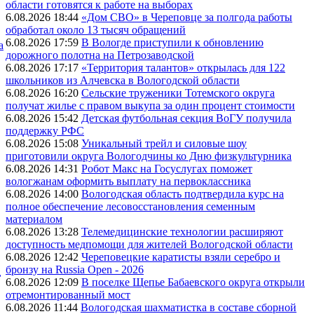
области готовятся к работе на выборах
6.08.2026 18:44
«Дом СВО» в Череповце за полгода работы
обработал около 13 тысяч обращений
6.08.2026 17:59
В Вологде приступили к обновлению
а
дорожного полотна на Петрозаводской
6.08.2026 17:17
«Территория талантов» открылась для 122
школьников из Алчевска в Вологодской области
6.08.2026 16:20
Сельские труженики Тотемского округа
получат жилье с правом выкупа за один процент стоимости
6.08.2026 15:42
Детская футбольная секция ВоГУ получила
поддержку РФС
6.08.2026 15:08
Уникальный трейл и силовые шоу
приготовили округа Вологодчины ко Дню физкультурника
6.08.2026 14:31
Робот Макс на Госуслугах поможет
вологжанам оформить выплату на первоклассника
6.08.2026 14:00
Вологодская область подтвердила курс на
полное обеспечение лесовосстановления семенным
материалом
6.08.2026 13:28
Телемедицинские технологии расширяют
доступность медпомощи для жителей Вологодской области
6.08.2026 12:42
Череповецкие каратисты взяли серебро и
бронзу на Russia Open - 2026
,
6.08.2026 12:09
В поселке Щепье Бабаевского округа открыли
отремонтированный мост
6.08.2026 11:44
Вологодская шахматистка в составе сборной