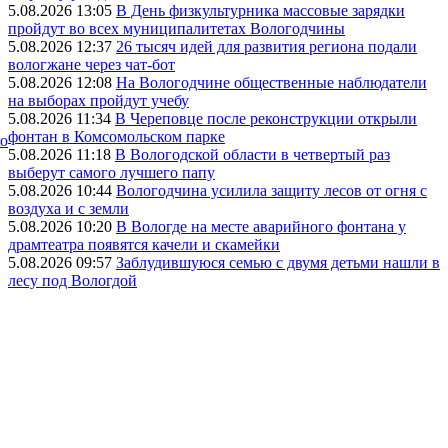
5.08.2026 13:05
В День физкультурника массовые зарядки
пройдут во всех муниципалитетах Вологодчины
5.08.2026 12:37
26 тысяч идей для развития региона подали
вологжане через чат-бот
5.08.2026 12:08
На Вологодчине общественные наблюдатели
на выборах пройдут учебу
5.08.2026 11:34
В Череповце после реконструкции открыли
фонтан в Комсомольском парке
ко
5.08.2026 11:18
В Вологодской области в четвертый раз
выберут самого лучшего папу
5.08.2026 10:44
Вологодчина усилила защиту лесов от огня с
воздуха и с земли
5.08.2026 10:20
В Вологде на месте аварийного фонтана у
драмтеатра появятся качели и скамейки
5.08.2026 09:57
Заблудившуюся семью с двумя детьми нашли в
лесу под Вологдой