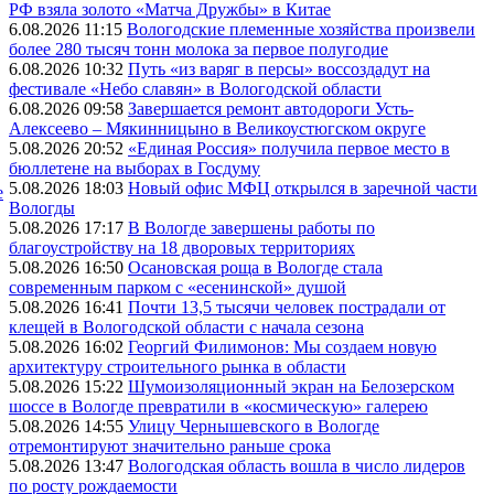
РФ взяла золото «Матча Дружбы» в Китае
6.08.2026 11:15
Вологодские племенные хозяйства произвели
более 280 тысяч тонн молока за первое полугодие
6.08.2026 10:32
Путь «из варяг в персы» воссоздадут на
фестивале «Небо славян» в Вологодской области
6.08.2026 09:58
Завершается ремонт автодороги Усть-
Алексеево – Мякинницыно в Великоустюгском округе
5.08.2026 20:52
«Единая Россия» получила первое место в
бюллетене на выборах в Госдуму
5.08.2026 18:03
Новый офис МФЦ открылся в заречной части
е
Вологды
5.08.2026 17:17
В Вологде завершены работы по
благоустройству на 18 дворовых территориях
5.08.2026 16:50
Осановская роща в Вологде стала
современным парком с «есенинской» душой
5.08.2026 16:41
Почти 13,5 тысячи человек пострадали от
клещей в Вологодской области с начала сезона
5.08.2026 16:02
Георгий Филимонов: Мы создаем новую
архитектуру строительного рынка в области
5.08.2026 15:22
Шумоизоляционный экран на Белозерском
шоссе в Вологде превратили в «космическую» галерею
5.08.2026 14:55
Улицу Чернышевского в Вологде
отремонтируют значительно раньше срока
5.08.2026 13:47
Вологодская область вошла в число лидеров
по росту рождаемости