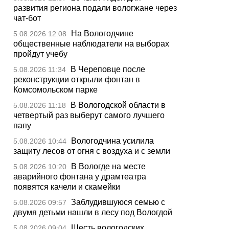
развития региона подали вологжане через
чат-бот
На Вологодчине
5.08.2026 12:08
общественные наблюдатели на выборах
пройдут учебу
В Череповце после
5.08.2026 11:34
реконструкции открыли фонтан в
Комсомольском парке
В Вологодской области в
5.08.2026 11:18
четвертый раз выберут самого лучшего
папу
Вологодчина усилила
5.08.2026 10:44
защиту лесов от огня с воздуха и с земли
В Вологде на месте
5.08.2026 10:20
аварийного фонтана у драмтеатра
появятся качели и скамейки
Заблудившуюся семью с
5.08.2026 09:57
двумя детьми нашли в лесу под Вологдой
Шесть вологодских
5.08.2026 09:04