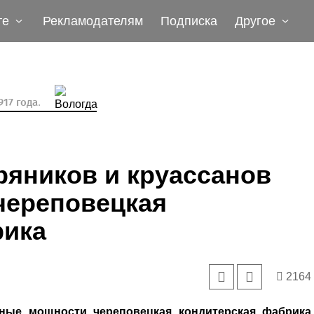
те
Рекламодателям
Подписка
Другое
17 года.
пряников и круассанов
череповецкая
рика
2164
нные мощности череповецкая кондитерская фабрика