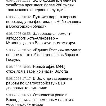
Вологодские племенные
6.08.2026 11:15
хозяйства произвели более 280 тысяч
тонн молока за первое полугодие
Путь «из варяг в персы»
6.08.2026 10:32
воссоздадут на фестивале «Небо славян»
в Вологодской области
Завершается ремонт
6.08.2026 09:58
автодороги Усть-Алексеево –
Мякинницыно в Великоустюгском округе
«Единая Россия» получила
5.08.2026 20:52
первое место в бюллетене на выборах в
Госдуму
Новый офис МФЦ
5.08.2026 18:03
открылся в заречной части Вологды
В Вологде завершены
5.08.2026 17:17
работы по благоустройству на 18
дворовых территориях
Осановская роща в
5.08.2026 16:50
Вологде стала современным парком с
«есенинской» душой