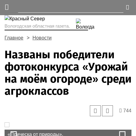
Вологодская областная газета.
Главное
Новости
Названы победители
фотоконкурса «Урожай
на моём огороде» среди
агроклассов
744
Prev
Фото Даниила Зинченко
«Прическа от природы».
«Чудо-юдо тепличное».
«Алые паруса».