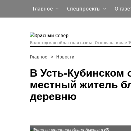
Главное
Спецпроекты
О газе
Вологодская областная газета.
Основана в мае 19
Главное
Новости
В Усть-Кубинском 
местный житель б
деревню
Фото со страницы Ивана Быкова в ВК