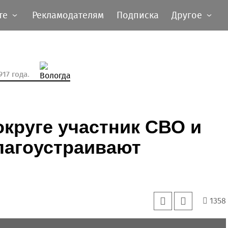
те
Рекламодателям
Подписка
Другое
17 года.
округе участник СВО и
лагоустраивают
1358