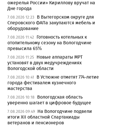
ожерелья России» Кириллову вручат на
Дне города
В Вытегорском округе для
7.08.2026 12:23
Сперовского ФАПа закупаются мебель и
оборудование
Готовность котельных к
7.08.2026 11:42
отопительному сезону на Вологодчине
превысила 65%
Новые аппараты МРТ
7.08.2026 11:25
установят в двух медучреждениях
Вологодской области
В Устюжне отметят 774-летие
7.08.2026 10:41
города фестивалем кузнечного
мастерства
Вологодская область
7.08.2026 10:18
уверенно шагает в цифровое будущее
На Вологодчине подвели
7.08.2026 09:49
итоги XII областной Спартакиады
ветеранов и пенсионеров