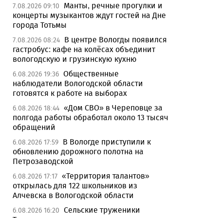
Манты, речные прогулки и
7.08.2026 09:10
концерты музыкантов ждут гостей на Дне
города Тотьмы
В центре Вологды появился
7.08.2026 08:24
гастробус: кафе на колёсах объединит
вологодскую и грузинскую кухню
Общественные
6.08.2026 19:36
наблюдатели Вологодской области
готовятся к работе на выборах
«Дом СВО» в Череповце за
6.08.2026 18:44
полгода работы обработал около 13 тысяч
обращений
В Вологде приступили к
6.08.2026 17:59
обновлению дорожного полотна на
Петрозаводской
«Территория талантов»
6.08.2026 17:17
открылась для 122 школьников из
Алчевска в Вологодской области
Сельские труженики
6.08.2026 16:20