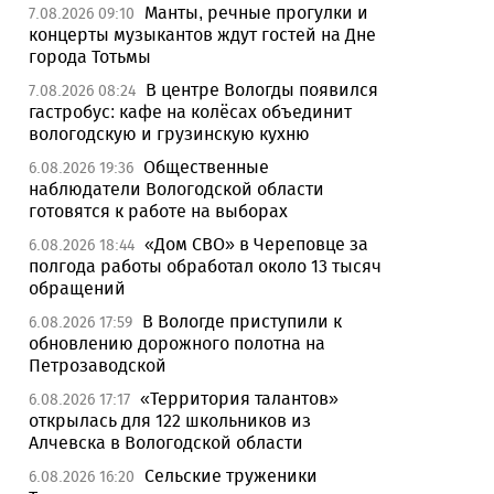
Манты, речные прогулки и
7.08.2026 09:10
концерты музыкантов ждут гостей на Дне
города Тотьмы
В центре Вологды появился
7.08.2026 08:24
гастробус: кафе на колёсах объединит
вологодскую и грузинскую кухню
Общественные
6.08.2026 19:36
наблюдатели Вологодской области
готовятся к работе на выборах
«Дом СВО» в Череповце за
6.08.2026 18:44
полгода работы обработал около 13 тысяч
обращений
В Вологде приступили к
6.08.2026 17:59
обновлению дорожного полотна на
Петрозаводской
«Территория талантов»
6.08.2026 17:17
открылась для 122 школьников из
Алчевска в Вологодской области
Сельские труженики
6.08.2026 16:20