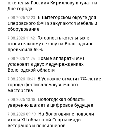
ожерелья России» Кириллову вручат на
Дне города
В Вытегорском округе для
7.08.2026 12:23
Сперовского ФАПа закупаются мебель и
оборудование
Готовность котельных к
7.08.2026 11:42
отопительному сезону на Вологодчине
превысила 65%
Новые аппараты МРТ
7.08.2026 11:25
установят в двух медучреждениях
Вологодской области
В Устюжне отметят 774-летие
7.08.2026 10:41
города фестивалем кузнечного
мастерства
Вологодская область
7.08.2026 10:18
уверенно шагает в цифровое будущее
На Вологодчине подвели
7.08.2026 09:49
итоги XII областной Спартакиады
ветеранов и пенсионеров