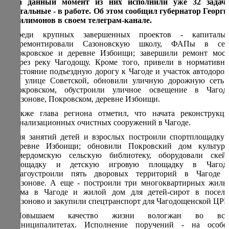
На данный момент из них исполнили уже 32 задачи
остальные - в работе. Об этом сообщил губернатор Георги
Филимонов в своем телеграм-канале.
Среди крупных завершенных проектов - капитальн
отремонтировали Сазоновскую школу, ФАПы в сел
Покровское и деревне Избоищи; завершили ремонт мост
через реку Чагодощу. Кроме того, привели в нормативно
состояние подъездную дорогу к Чагоде и участок автодорог
по улице Советской, обновили уличную дорожную сеть 
Покровском, обустроили уличное освещение в Чагоде
Сазонове, Покровском, деревне Избоищи.
Также глава региона отметил, что начата реконструкци
канализационных очистных сооружений в Чагоде.
Для занятий детей и взрослых построили спортплощадку 
деревне Избоищи; обновили Покровский дом культуры
Смердомскую сельскую библиотеку, оборудовали скейт
площадку и детскую игровую площадку в Чагоде
благоустроили пять дворовых территорий в Чагоде 
Сазонове. А еще - построили три многоквартирных жилы
дома в Чагоде и жилой дом для детей-сирот в поселк
Сазоново и закупили спецтранспорт для Чагодощенской ЦРБ
«Повышаем качество жизни вологжан во все
муниципалитетах. Исполнение поручений - на особо