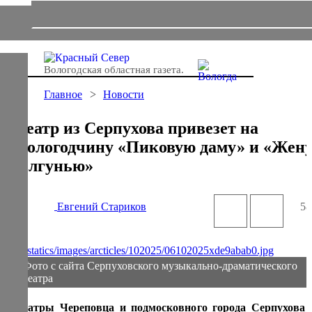
Вологодская областная газета.
Главное
Новости
Театр из Серпухова привезет на
Вологодчину «Пиковую даму» и «Жен
– лгунью»
Евгений Стариков
58
Фото с сайта Серпуховского музыкально-драматического
театра
Театры Череповца и подмосковного города Серпухова 