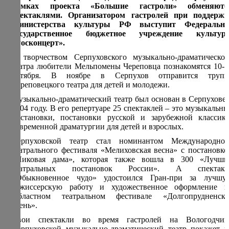
рамках проекта «Большие гастроли» обменяютс
спектаклями. Организатором гастролей при поддержк
Министерства культуры РФ выступит Федерально
государственное бюджетное учреждение культур
«Росконцерт».
С творчеством Серпуховского музыкально-драматическог
театра любители Мельпомены Череповца познакомятся 10-1
октября. В ноябре в Серпухов отправится трупп
Череповецкого театра для детей и молодежи.
Музыкально-драматический театр был основан в Серпухове 
2004 году. В его репертуаре 25 спектаклей – это музыкальны
постановки, постановки русской и зарубежной классики
современной драматургии для детей и взрослых.
Серпуховской театр стал номинантом Международног
театрального фестиваля «Мелиховская весна» с постановко
«Пиковая дама», которая также вошла в 300 «Лучши
театральных постановок России». А спектакл
«Обыкновенное чудо» удостоился Гран-при за лучшу
режиссерскую работу и художественное оформление н
Областном театральном фестивале «Долгопрудненска
осень».
Свои спектакли во время гастролей на Вологодчин
Серпуховской музыкально-драматический театр покажет н