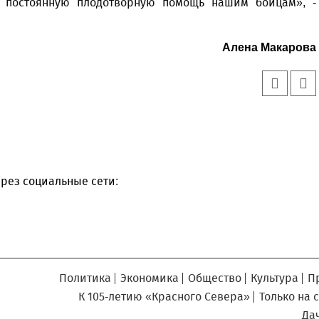
Север», который, уверены,
 постоянную плодотворную помощь нашим бойцам», -
Кузьминская
главный
придется вам по душе, и вы
редактор
обязательно добавите его в
Алена Макарова
свои закладки.
рез социальные сети:
Политика
Экономика
Общество
Культура
П
К 105-летию «Красного Севера»
Только на 
Да