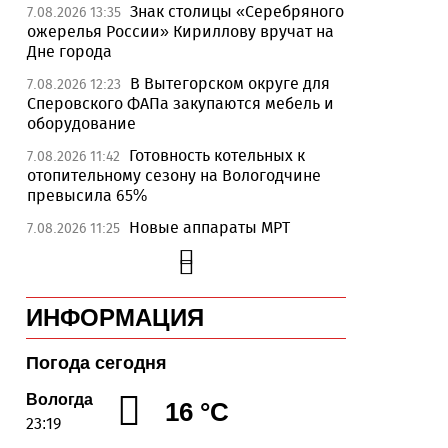
Знак столицы «Серебряного
7.08.2026 13:35
ожерелья России» Кириллову вручат на
Дне города
В Вытегорском округе для
7.08.2026 12:23
Сперовского ФАПа закупаются мебель и
оборудование
Готовность котельных к
7.08.2026 11:42
отопительному сезону на Вологодчине
превысила 65%
Новые аппараты МРТ
7.08.2026 11:25
установят в двух медучреждениях
Вологодской области
В Устюжне отметят 774-
7.08.2026 10:41
ИНФОРМАЦИЯ
летие города фестивалем кузнечного
мастерства
Погода сегодня
Вологодская область
7.08.2026 10:18
уверенно шагает в цифровое будущее
Вологда
16 °C
23:19
На Вологодчине подвели
7.08.2026 09:49
итоги XII областной Спартакиады