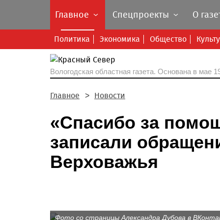
Главное
Спецпроекты
О газе
Политика
Экономика
Общество
Культ
Вологодская областная газета.
Основана в мае 19
Главное
Новости
«Спасибо за помо
записали обращен
Верховажья
Фото со страницы Александра Дубова в ВКонт