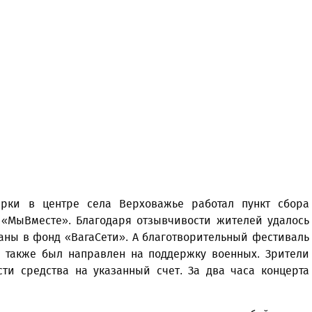
арки в центре села Верховажье работал пункт сбора
 «МыВместе». Благодаря отзывчивости жителей удалось
даны в фонд «ВагаСети». А благотворительный фестиваль
Уважаемые посетители сайта
а, также был направлен на поддержку военных. Зрители
Мы рады приветствовать ва
ти средства на указанный счет. За два часа концерта
на обновленном Интернет-
ресурсе газеты «Красный
Надежда