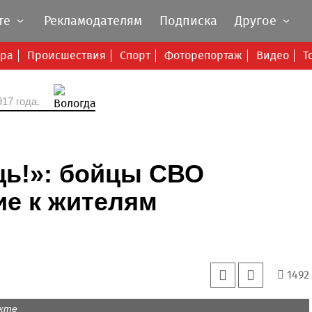
те
Рекламодателям
Подписка
Другое
ура
Происшествия
Спорт
Фоторепортаж
Видео
Т
17 года.
щь!»: бойцы СВО
ие к жителям
1492
акте