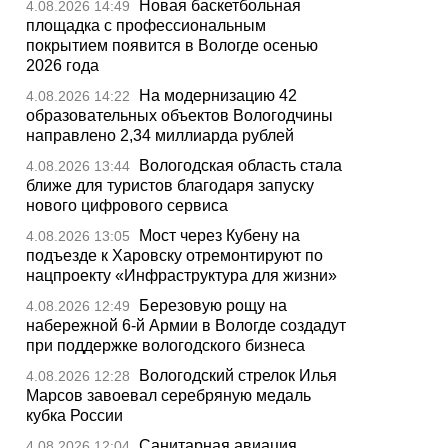
Новая баскетбольная
4.08.2026 14:49
площадка с профессиональным
покрытием появится в Вологде осенью
2026 года
На модернизацию 42
4.08.2026 14:22
образовательных объектов Вологодчины
направлено 2,34 миллиарда рублей
Вологодская область стала
4.08.2026 13:44
ближе для туристов благодаря запуску
нового цифрового сервиса
Мост через Кубену на
4.08.2026 13:05
подъезде к Харовску отремонтируют по
нацпроекту «Инфраструктура для жизни»
Березовую рощу на
4.08.2026 12:49
набережной 6-й Армии в Вологде создадут
при поддержке вологодского бизнеса
Вологодский стрелок Илья
4.08.2026 12:28
Марсов завоевал серебряную медаль
кубка России
Санитарная авиация
4.08.2026 12:04