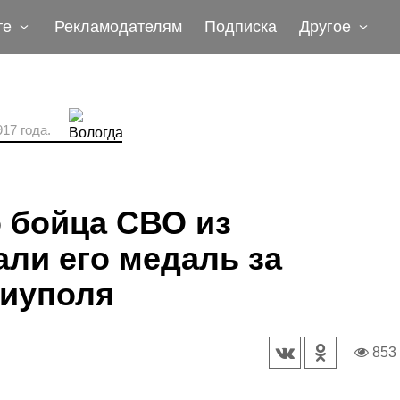
те
Рекламодателям
Подписка
Другое
17 года.
 бойца СВО из
ли его медаль за
иуполя
853