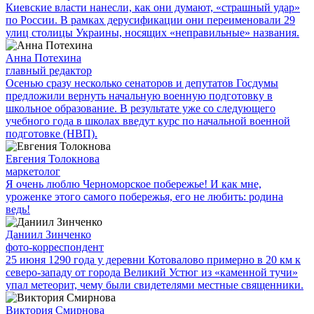
Киевские власти нанесли, как они думают, «страшный удар»
по России. В рамках дерусификации они переименовали 29
улиц столицы Украины, носящих «неправильные» названия.
Анна Потехина
главный редактор
Осенью сразу несколько сенаторов и депутатов Госдумы
предложили вернуть начальную военную подготовку в
школьное образование. В результате уже со следующего
учебного года в школах введут курс по начальной военной
подготовке (НВП).
Евгения Толокнова
маркетолог
Я очень люблю Черноморское побережье! И как мне,
уроженке этого самого побережья, его не любить: родина
ведь!
Даниил Зинченко
фото-корреспондент
25 июня 1290 года у деревни Котовалово примерно в 20 км к
северо-западу от города Великий Устюг из «каменной тучи»
упал метеорит, чему были свидетелями местные священники.
Виктория Смирнова