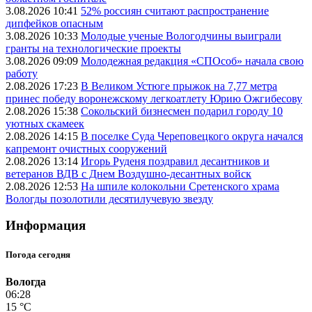
3.08.2026 10:41
52% россиян считают распространение
дипфейков опасным
3.08.2026 10:33
Молодые ученые Вологодчины выиграли
гранты на технологические проекты
3.08.2026 09:09
Молодежная редакция «СПОсоб» начала свою
работу
2.08.2026 17:23
В Великом Устюге прыжок на 7,77 метра
принес победу воронежскому легкоатлету Юрию Ожгибесову
2.08.2026 15:38
Сокольский бизнесмен подарил городу 10
уютных скамеек
2.08.2026 14:15
В поселке Суда Череповецкого округа начался
капремонт очистных сооружений
2.08.2026 13:14
Игорь Руденя поздравил десантников и
ветеранов ВДВ с Днем Воздушно-десантных войск
2.08.2026 12:53
На шпиле колокольни Сретенского храма
Вологды позолотили десятилучевую звезду
Информация
Погода сегодня
Вологда
06:28
15 °C