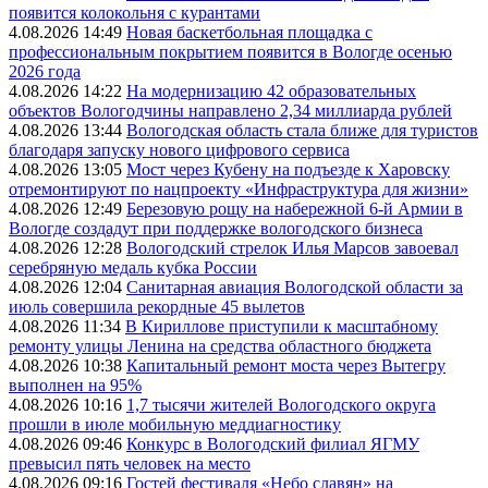
появится колокольня с курантами
4.08.2026 14:49
Новая баскетбольная площадка с
профессиональным покрытием появится в Вологде осенью
2026 года
4.08.2026 14:22
На модернизацию 42 образовательных
объектов Вологодчины направлено 2,34 миллиарда рублей
4.08.2026 13:44
Вологодская область стала ближе для туристов
благодаря запуску нового цифрового сервиса
4.08.2026 13:05
Мост через Кубену на подъезде к Харовску
отремонтируют по нацпроекту «Инфраструктура для жизни»
4.08.2026 12:49
Березовую рощу на набережной 6-й Армии в
Вологде создадут при поддержке вологодского бизнеса
4.08.2026 12:28
Вологодский стрелок Илья Марсов завоевал
серебряную медаль кубка России
4.08.2026 12:04
Санитарная авиация Вологодской области за
июль совершила рекордные 45 вылетов
4.08.2026 11:34
В Кириллове приступили к масштабному
ремонту улицы Ленина на средства областного бюджета
4.08.2026 10:38
Капитальный ремонт моста через Вытегру
выполнен на 95%
4.08.2026 10:16
1,7 тысячи жителей Вологодского округа
прошли в июле мобильную меддиагностику
4.08.2026 09:46
Конкурс в Вологодский филиал ЯГМУ
превысил пять человек на место
4.08.2026 09:16
Гостей фестиваля «Небо славян» на