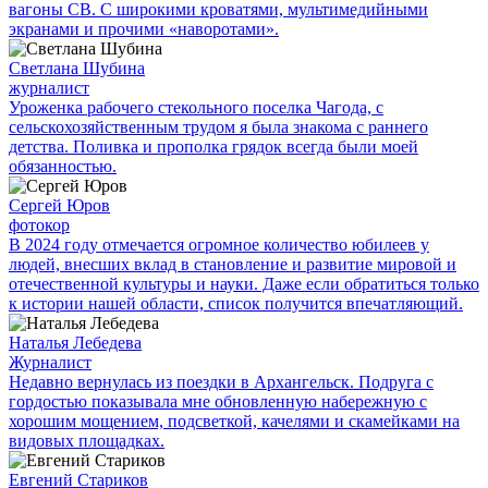
вагоны СВ. С широкими кроватями, мультимедийными
экранами и прочими «наворотами».
Светлана Шубина
журналист
Уроженка рабочего стекольного поселка Чагода, с
сельскохозяйственным трудом я была знакома с раннего
детства. Поливка и прополка грядок всегда были моей
обязанностью.
Сергей Юров
фотокор
В 2024 году отмечается огромное количество юбилеев у
людей, внесших вклад в становление и развитие мировой и
отечественной культуры и науки. Даже если обратиться только
к истории нашей области, список получится впечатляющий.
Наталья Лебедева
Журналист
Недавно вернулась из поездки в Архангельск. Подруга с
гордостью показывала мне обновленную набережную с
хорошим мощением, подсветкой, качелями и скамейками на
видовых площадках.
Евгений Стариков