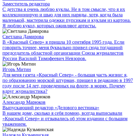
Заместитель редактора
С детства я очень люблю куклы. Не в том смысле, что я их
коллекционирую и шью для них наряды, хотя, когда была
маленькой, мастерила одежки пупсикам и куклам из картона.
Я люблю кукол, которых оживляют артисты.
Светлана Дамирова
В «Красный Север» я пришла 10 сентября 1995 года. Если
говорить точнее, меня буквально привел сюда тогдашний
председатель областной организации Союза журналистов
России Василий Тимофеевич Невзоров.
Игорь Митин
Для меня газета «Красный Север» - большая часть жизни: я,
по образованию морской штурман, пришел в редакцию в 1997
году после 14 лет, проведенных на флоте, в морях. Почему
вдруг журналистика?
Александр Марюков
Выпускающий редактор «Делового вестника»
В нашем доме, сколько я себя помню, всегда выписывали
«Красный Север» и отзывались об этом издании с большим
уважением.
Надежда Кузьминская