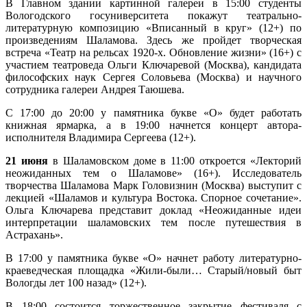
В Главном здании картинной галереи в 15:00 студенты
Вологодского госуниверситета покажут театрально-
литературную композицию «Вписанный в круг» (12+) по
произведениям Шаламова. Здесь же пройдет творческая
встреча «Театр на рельсах 1920-х. Обновление жизни» (16+) с
участием театроведа Ольги Ключаревой (Москва), кандидата
философских наук Сергея Соловьева (Москва) и научного
сотрудника галереи Андрея Таюшева.
С 17:00 до 20:00 у памятника букве «О» будет работать
книжная ярмарка, а в 19:00 начнется концерт автора-
исполнителя Владимира Сергеева (12+).
21 июня
в Шаламовском доме в 11:00 откроется «Лекторий
неожиданных тем о Шаламове» (16+). Исследователь
творчества Шаламова Марк Головизнин (Москва) выступит с
лекцией «Шаламов и культура Востока. Спорное сочетание».
Ольга Ключарева представит доклад «Неожиданные идеи
интерпретации шаламовских тем после путешествия в
Астрахань».
В 17:00 у памятника букве «О» начнет работу литературно-
краеведческая площадка «Жили-были… Старый/новый быт
Вологды лет 100 назад» (12+).
В 18:00 состоится торжественное закрытие фестиваля с