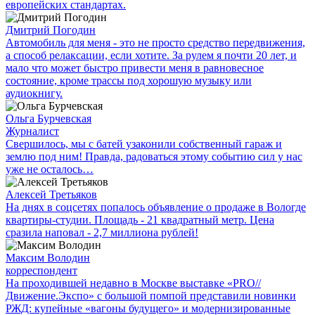
европейских стандартах.
Дмитрий Погодин
Автомобиль для меня - это не просто средство передвижения,
а способ релаксации, если хотите. За рулем я почти 20 лет, и
мало что может быстро привести меня в равновесное
состояние, кроме трассы под хорошую музыку или
аудиокнигу.
Ольга Бурчевская
Журналист
Свершилось, мы с батей узаконили собственный гараж и
землю под ним! Правда, радоваться этому событию сил у нас
уже не осталось…
Алексей Третьяков
На днях в соцсетях попалось объявление о продаже в Вологде
квартиры-студии. Площадь - 21 квадратный метр. Цена
сразила наповал - 2,7 миллиона рублей!
Максим Володин
корреспондент
На проходившей недавно в Мос­кве выставке «PRO//
Движение.Экспо» с большой помпой представили новинки
РЖД: купейные «вагоны будущего» и модернизированные