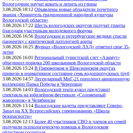
Вологодчине научат ковать и лепить из глины
3.08.2026 18:12
Объявлены новые обладатели почетного
звания «Хранитель традиционной народной культуры
Вологодской области»
3.08.2026 17:22
Шесть вологодских округов получат гранты
благодаря участникам молодежного форума
3.08.2026 16:56
Вологодские и петербургские медики спасли
пациентку с критической патологией аорты
3.08.2026 16:25
Журнал «Вологодский ЛАД» отметил свое 35-
летие
3.08.2026 16:01
Региональный туристский слет «Азимут»
объединил порядка 200 школьников Вологодской области
3.08.2026 15:24
В Грязовецком и Шекснинском округах
привели в нормативное состояние семь водопропускных труб
3.08.2026 14:57
Легендарный МиГ-21 пополнил авиационную
коллекцию Парка Победы в Череповце
3.08.2026 14:03
Вологодский театр кукол представит
спектакль на юбилейном фестивале «Соломенный
жаворонок» в Челябинске
3.08.2026 13:14
Вологодские кадеты представляют Северо-
Запад на XX Всероссийских соревнованиях «Школа
безопасности»
3.08.2026 12:13
Более 40 участников СВО и членов их семей
получили психологическую помощь в Вологодском
областном госпитале