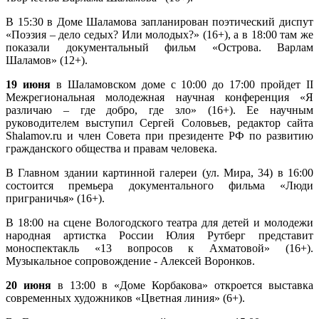
В 15:30 в Доме Шаламова запланирован поэтический диспут
«Поэзия – дело седых? Или молодых?» (16+), а в 18:00 там же
показали документальный фильм «Острова. Варлам
Шаламов» (12+).
19 июня
в Шаламовском доме с 10:00 до 17:00 пройдет II
Межрегиональная молодежная научная конференция «Я
различаю – где добро, где зло» (16+). Ее научным
руководителем выступил Сергей Соловьев, редактор сайта
Shalamov.ru и член Совета при президенте РФ по развитию
гражданского общества и правам человека.
В Главном здании картинной галереи (ул. Мира, 34) в 16:00
состоится премьера документального фильма «Люди
приграничья» (16+).
В 18:00 на сцене Вологодского театра для детей и молодежи
народная артистка России Юлия Рутберг представит
моноспектакль «13 вопросов к Ахматовой» (16+).
Музыкальное сопровождение - Алексей Воронков.
20 июня
в 13:00 в «Доме Корбакова» откроется выставка
современных художников «Цветная линия» (6+).