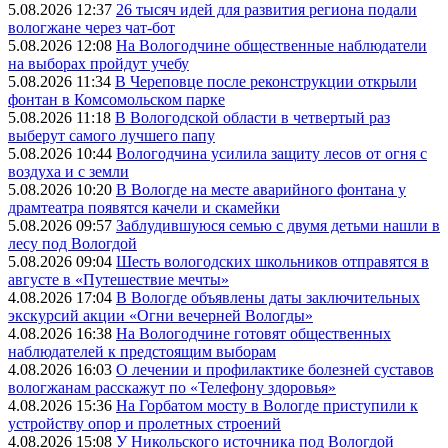
5.08.2026 12:37
26 тысяч идей для развития региона подали
вологжане через чат-бот
5.08.2026 12:08
На Вологодчине общественные наблюдатели
на выборах пройдут учебу
5.08.2026 11:34
В Череповце после реконструкции открыли
фонтан в Комсомольском парке
5.08.2026 11:18
В Вологодской области в четвертый раз
выберут самого лучшего папу
5.08.2026 10:44
Вологодчина усилила защиту лесов от огня с
воздуха и с земли
5.08.2026 10:20
В Вологде на месте аварийного фонтана у
драмтеатра появятся качели и скамейки
5.08.2026 09:57
Заблудившуюся семью с двумя детьми нашли в
лесу под Вологдой
5.08.2026 09:04
Шесть вологодских школьников отправятся в
августе в «Путешествие мечты»
4.08.2026 17:04
В Вологде объявлены даты заключительных
экскурсий акции «Огни вечерней Вологды»
4.08.2026 16:38
На Вологодчине готовят общественных
наблюдателей к предстоящим выборам
4.08.2026 16:03
О лечении и профилактике болезней суставов
вологжанам расскажут по «Телефону здоровья»
4.08.2026 15:36
На Горбатом мосту в Вологде приступили к
устройству опор и пролетных строений
4.08.2026 15:08
У Никольского источника под Вологдой