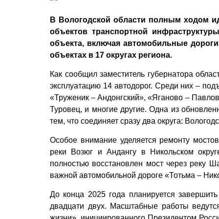
В Вологодской области полным ходом и
объектов транспортной инфраструктуры
объекта, включая автомобильные дороги 
объектах в 17 округах региона.
Как сообщил заместитель губернатора облас
эксплуатацию 14 автодорог. Среди них – под
«Труженик – Андонгский», «Яганово – Павлов
Туровец, и многие другие. Одна из обновлен
тем, что соединяет сразу два округа: Вологод
Особое внимание уделяется ремонту мосто
реки Возюг и Андангу в Никольском окру
полностью восстановлен мост через реку Ша
важной автомобильной дороге «Тотьма – Никол
До конца 2025 года планируется завершить
двадцати двух. Масштабные работы ведутс
жизни», инициированного Президентом Росс