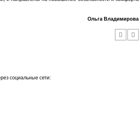
Ольга Владимирова
ерез социальные сети:
Уважаемые посетители сайта
Мы рады приветствовать ва
на обновленном Интернет-
ресурсе газеты «Красный
Надежда
Север», который, уверены,