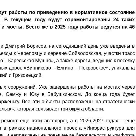
дут работы по приведению в нормативное состояние
. В текущем году будут отремонтированы 24 таких
и мосты. Всего же в 2025 году работы ведутся на 46
ти Дмитрий Борисов, на сегодняшний день уже введены в
ъезды к Череповцу и деревне Сойволовская, участки трасс
о – Карельская Мушня», а также дороги, ведущие к поселку
ных дорог, «Винниково – Елгино – Покровское», уникальна
ский и Грязовецкий.
вых сооружений. Уже завершены работы на мостах через
ге, Семжу и Юзу в Бабушкинском. До конца года будет
рженьгу. Все эти объекты расположены на стратегически
ьск», которая связывает три округа области.
 ремонт еще пяти автодорог, а в 2026-2027 годах – еще
я в рамках национального проекта «Инфраструктура для
ии, и направлены на повышение безопасности и комфорта