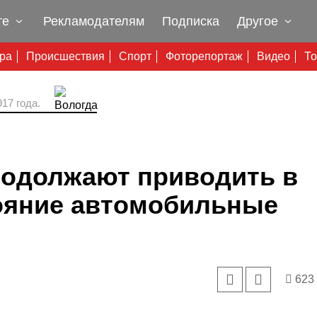
те
Рекламодателям
Подписка
Другое
ура
Происшествия
Спорт
Фоторепортаж
Видео
То
17 года.
родолжают приводить в
ояние автомобильные
623