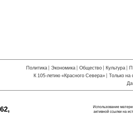
Кузьминская
главный
придется вам по душе, и вы
редактор
обязательно добавите его в
свои закладки.
Политика
Экономика
Общество
Культура
П
К 105-летию «Красного Севера»
Только на 
Да
Использование матери
62,
активной ссылки на ис