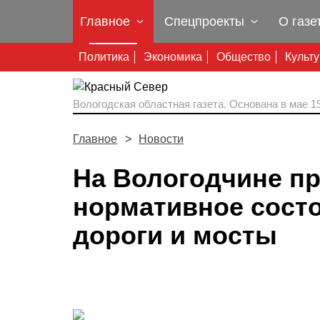
Главное
Спецпроекты
О газе
Политика
Экономика
Общество
Культ
Вологодская областная газета.
Основана в мае 19
Главное
Новости
На Вологодчине п
нормативное сост
дороги и мосты