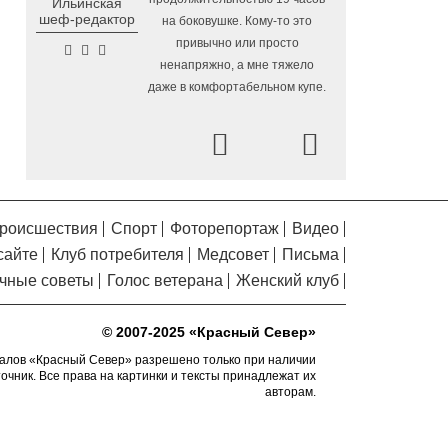
Ильинская
Помялов
шеф-редактор
на боковушке. Кому-то это
На Вологодчине готовят
4.08.2026 16:38
привычно или просто
общественных наблюдателей к
ненапряжно, а мне тяжело
предстоящим выборам
даже в комфортабельном купе.
О лечении и профилактике
4.08.2026 16:03
болезней суставов вологжанам расскажут
Prev
Next
по «Телефону здоровья»
На Горбатом мосту в
4.08.2026 15:36
Вологде приступили к устройству опор и
пролетных строений
роисшествия
Спорт
Фоторепортаж
Видео
У Никольского источника
4.08.2026 15:08
сайте
Клуб потребителя
Медсовет
Письма
под Вологдой появится колокольня с
чные советы
Голос ветерана
Женский клуб
курантами
Новая баскетбольная
4.08.2026 14:49
© 2007-2025 «Красный Север»
площадка с профессиональным
покрытием появится в Вологде осенью
алов «Красный Север» разрешено только при наличии
точник. Все права на картинки и тексты принадлежат их
2026 года
авторам.
На модернизацию 42
4.08.2026 14:22
образовательных объектов Вологодчины