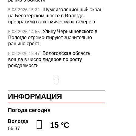
Шумоизоляционный экран
5.08.2026 15:22
на Белозерском шоссе в Вологде
превратили в «космическую» галерею
Улицу Чернышевского в
5.08.2026 14:55
Вологде отремонтируют значительно
раньше срока
Вологодская область
5.08.2026 13:47
вошла в число лидеров по росту
рождаемости
В День физкультурника
5.08.2026 13:05
массовые зарядки пройдут во всех
муниципалитетах Вологодчины
ИНФОРМАЦИЯ
26 тысяч идей для
5.08.2026 12:37
развития региона подали вологжане
через чат-бот
Погода сегодня
На Вологодчине
5.08.2026 12:08
Вологда
15 °C
общественные наблюдатели на выборах
06:37
пройдут учебу