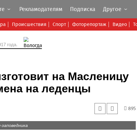
те
Рекламодателям
Подписка
Другое
ура
Происшествия
Спорт
Фоторепортаж
Видео
Т
17 года.
зготовит на Масленицу
мена на леденцы
895
-заповедника