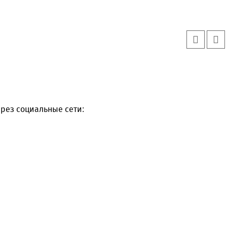
рез социальные сети:
Уважаемые посетители сайта
Мы рады приветствовать ва
на обновленном Интернет-
ресурсе газеты «Красный
Надежда