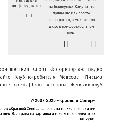
продолжительностью 19 часов
Ильинская
шеф-редактор
на боковушке. Кому-то это
Сельские труженики
6.08.2026 16:20
привычно или просто
Тотемского округа получат жилье с
ненапряжно, а мне тяжело
правом выкупа за один процент
даже в комфортабельном
стоимости
купе.
Детская футбольная секция
6.08.2026 15:42
Prev
Next
ВоГУ получила поддержку РФС
Уникальный трейл и
6.08.2026 15:08
силовые шоу приготовили округа
Вологодчины ко Дню физкультурника
роисшествия
Спорт
Фоторепортаж
Видео
Робот Макс на Госуслугах
6.08.2026 14:31
сайте
Клуб потребителя
Медсовет
Письма
поможет вологжанам оформить выплату
чные советы
Голос ветерана
Женский клуб
на первоклассника
Вологодская область
6.08.2026 14:00
© 2007-2025 «Красный Север»
подтвердила курс на полное
обеспечение лесовосстановления
алов «Красный Север» разрешено только при наличии
семенным материалом
очник. Все права на картинки и тексты принадлежат их
авторам.
Телемедицинские
6.08.2026 13:28
технологии расширяют доступность