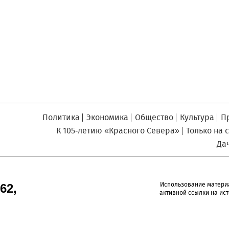
Север», который, уверены,
Кузьминская
главный
придется вам по душе, и вы
редактор
обязательно добавите его в
свои закладки.
Политика
Экономика
Общество
Культура
П
К 105-летию «Красного Севера»
Только на 
Да
Использование матери
62,
активной ссылки на ист