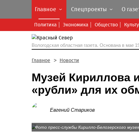
Главное
Спецпроекты
О газе
Политика
Экономика
Общество
Культ
Вологодская областная газета.
Основана в мае 19
Главное
Новости
Музей Кириллова и
«рубли» для их об
Евгений Стариков
Фото пресс-службы Кирилло-Белозерского музея