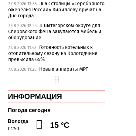
Знак столицы «Серебряного
7.08.2026 13:35
ожерелья России» Кириллову вручат на
Дне города
В Вытегорском округе для
7.08.2026 12:23
Сперовского ФАПа закупаются мебель и
оборудование
Готовность котельных к
7.08.2026 11:42
отопительному сезону на Вологодчине
превысила 65%
Новые аппараты МРТ
7.08.2026 11:25
установят в двух медучреждениях
Вологодской области
В Устюжне отметят 774-
7.08.2026 10:41
ИНФОРМАЦИЯ
летие города фестивалем кузнечного
мастерства
Погода сегодня
Вологодская область
7.08.2026 10:18
уверенно шагает в цифровое будущее
Вологда
15 °C
01:50
На Вологодчине подвели
7.08.2026 09:49
итоги XII областной Спартакиады