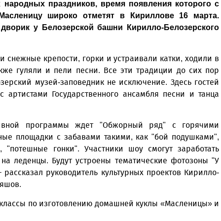
 народных праздников, время появления которого с
 Масленицу широко отметят в Кириллове 16 марта.
 дворик у Белозерской башни Кирилло-Белозерского
 снежные крепости, горки и устраивали катки, ходили в
также гуляли и пели песни. Все эти традиции до сих пор
зерский музей-заповедник не исключение. Здесь гостей
с артистами Государственного ансамбля песни и танца
ктивной программы ждет "Обжорный ряд" с горячими
ные площадки с забавами такими, как "бой подушками",
", "потешные гонки". Участники шоу смогут заработать
 на леденцы. Будут устроены тематические фотозоны "У
– рассказал руководитель культурных проектов Кирилло-
ляшов.
р-классы по изготовлению домашней куклы «Масленицы» и