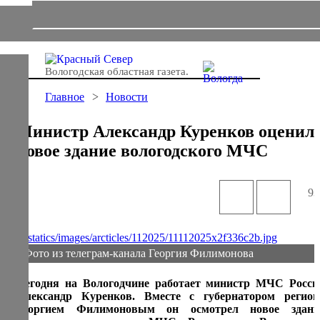
Вологодская областная газета.
Главное
Новости
Министр Александр Куренков оценил
новое здание вологодского МЧС
93
Фото из телеграм-канала Георгия Филимонова
Сегодня на Вологодчине работает министр МЧС Росси
Александр Куренков. Вместе с губернатором регион
Георгием Филимоновым он осмотрел новое здани