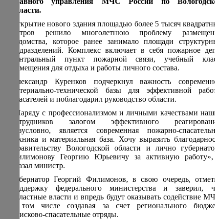
Главного управления МЧС России по Вологодско
области.
Открытие нового здания площадью более 5 тысяч квадратны
метров решило многолетнюю проблему размещени
ведомства, которое ранее занимало площади структурны
подразделений. Комплекс включает в себя пожарное депо
центральный пункт пожарной связи, учебный класс
помещения для отдыха и работы личного состава.
Александр Куренков подчеркнул важность современно
материально-технической базы для эффективной работ
спасателей и поблагодарил руководство области.
«Наряду с профессионализмом и личными качествами наши
сотрудников залогом эффективного реагирования
безусловно, является современная пожарно-спасательна
техника и материальная база. Хочу выразить благодарност
Правительству Вологодской области и лично губернатор
Филимонову Георгию Юрьевичу за активную работу», 
сказал министр.
Губернатор Георгий Филимонов, в свою очередь, отмети
поддержку федерального министерства и заверил, чт
областные власти и впредь будут оказывать содействие МЧС
в том числе создавая за счет регионального бюджет
поисково-спасательные отряды.