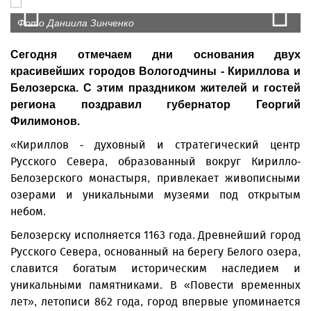
Prev
N
Фото Даниила Зинченко
Фото Даниила Зинченко
Сегодня отмечаем дни основания двух
красивейших городов Вологодчины - Кириллова и
Белозерска. С этим праздником жителей и гостей
региона поздравил губернатор Георгий
Филимонов.
«Кириллов - духовный и стратегический центр
Русского Севера, образованный вокруг Кирилло-
Белозерского монастыря, привлекает живописными
озерами и уникальными музеями под открытым
небом.
Белозерску исполняется 1163 года. Древнейший город
Русского Севера, основанный на берегу Белого озера,
славится богатым историческим наследием и
уникальными памятниками. В «Повести временных
лет», летописи 862 года, город впервые упоминается