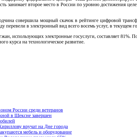
асть занимает второе место в России по уровню достижения целе
годчина совершила мощный скачок в рейтинге цифровой трансф
ду перевели в электронный вид всего восемь услуг, в текущем го
гжан, использующих электронные госуслуги, составляет 81%. По
ого курса на технологическое развитие.
ионом России среди ветеранов
жной в Шексне завершен
 юбилей
Кириллову вручат на Дне города
акупаются мебель и оборудование