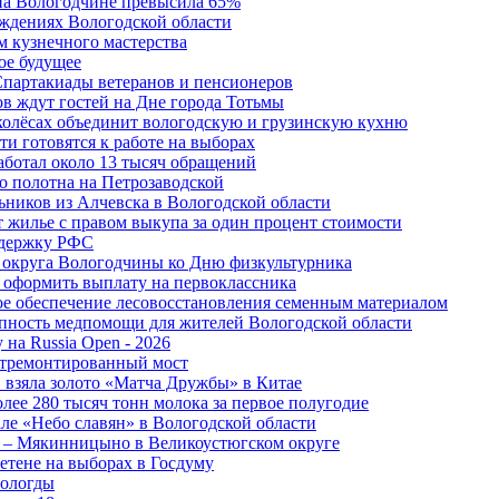
 на Вологодчине превысила 65%
ждениях Вологодской области
м кузнечного мастерства
ое будущее
Спартакиады ветеранов и пенсионеров
в ждут гостей на Дне города Тотьмы
 колёсах объединит вологодскую и грузинскую кухню
и готовятся к работе на выборах
аботал около 13 тысяч обращений
о полотна на Петрозаводской
ьников из Алчевска в Вологодской области
 жилье с правом выкупа за один процент стоимости
ддержку РФС
 округа Вологодчины ко Дню физкультурника
 оформить выплату на первоклассника
ное обеспечение лесовосстановления семенным материалом
пность медпомощи для жителей Вологодской области
 на Russia Open - 2026
отремонтированный мост
 взяла золото «Матча Дружбы» в Китае
лее 280 тысяч тонн молока за первое полугодие
але «Небо славян» в Вологодской области
о – Мякинницыно в Великоустюгском округе
етене на выборах в Госдуму
Вологды