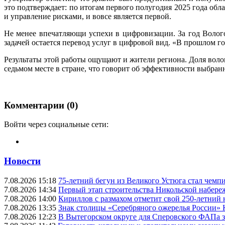
это подтверждает: по итогам первого полугодия 2025 года обл
и управление рисками, и вовсе является первой.
Не менее впечатляющи успехи в цифровизации. За год Воло
задачей остается перевод услуг в цифровой вид. «В прошлом го
Результаты этой работы ощущают и жители региона. Доля воло
седьмом месте в стране, что говорит об эффективности выбранн
Комментарии (0)
Войти через социальные сети:
Новости
7.08.2026 15:18
75-летний бегун из Великого Устюга стал чемп
7.08.2026 14:34
Первый этап строительства Никольской набере
7.08.2026 14:00
Кириллов с размахом отметит свой 250-летний
7.08.2026 13:35
Знак столицы «Серебряного ожерелья России» 
7.08.2026 12:23
В Вытегорском округе для Сперовского ФАПа з