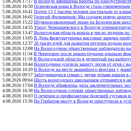
5.08.2026 17:17
В Вологде завершены работы по благоустройств
5.08.2026 16:50
Осановская роща в Вологде стала современным
5.08.2026 16:41
Почти 13,5 тысячи человек пострадали от клеще
5.08.2026 16:02
Георгий Филимонов: Мы создаем новую архитек
5.08.2026 15:22
Шумоизоляционный экран на Белозерском шосс
5.08.2026 14:55
Улицу Чернышевского в Вологде отремонтируют
5.08.2026 13:47
Вологодская область вошла в число лидеров по
5.08.2026 13:05
В День физкультурника массовые зарядки прой
5.08.2026 12:37
26 тысяч идей для развития региона подали вол
5.08.2026 12:08
На Вологодчине общественные наблюдатели на
5.08.2026 11:34
В Череповце после реконструкции открыли фон
5.08.2026 11:18
В Вологодской области в четвертый раз выберу
5.08.2026 10:44
Вологодчина усилила защиту лесов от огня с во
5.08.2026 10:20
В Вологде на месте аварийного фонтана у драмт
5.08.2026 09:57
Заблудившуюся семью с двумя детьми нашли в 
5.08.2026 09:04
Шесть вологодских школьников отправятся в а
4.08.2026 17:04
В Вологде объявлены даты заключительных эк
4.08.2026 16:38
На Вологодчине готовят общественных наблюд
4.08.2026 16:03
О лечении и профилактике болезней суставов 
4.08.2026 15:36
На Горбатом мосту в Вологде приступили к уст