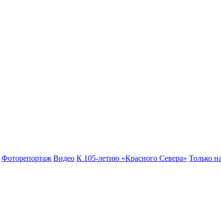
Фоторепортаж
Видео
К 105-летию «Красного Севера»
Только на