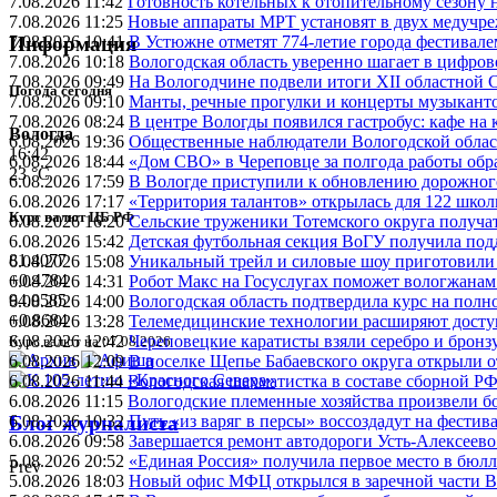
7.08.2026 11:42
Готовность котельных к отопительному сезону
7.08.2026 11:25
Новые аппараты МРТ установят в двух медучре
7.08.2026 10:41
В Устюжне отметят 774-летие города фестивале
Информация
7.08.2026 10:18
Вологодская область уверенно шагает в цифров
7.08.2026 09:49
На Вологодчине подвели итоги XII областной 
Погода сегодня
7.08.2026 09:10
Манты, речные прогулки и концерты музыканто
7.08.2026 08:24
В центре Вологды появился гастробус: кафе на
Вологда
6.08.2026 19:36
Общественные наблюдатели Вологодской област
16:42
6.08.2026 18:44
«Дом СВО» в Череповце за полгода работы обр
23 °C
6.08.2026 17:59
В Вологде приступили к обновлению дорожног
6.08.2026 17:17
«Территория талантов» открылась для 122 школ
Курс валют ЦБ РФ
6.08.2026 16:20
Сельские труженики Тотемского округа получат
6.08.2026 15:42
Детская футбольная секция ВоГУ получила по
81.4077
6.08.2026 15:08
Уникальный трейл и силовые шоу приготовили
+0.4784
6.08.2026 14:31
Робот Макс на Госуслугах поможет вологжанам
94.0585
6.08.2026 14:00
Вологодская область подтвердила курс на пол
+0.8684
6.08.2026 13:28
Телемедицинские технологии расширяют досту
6.08.2026 12:42
Череповецкие каратисты взяли серебро и бронзу
Курс валют на 07.08.2026
6.08.2026 12:09
В поселке Щепье Бабаевского округа открыли 
6.08.2026 11:44
Вологодская шахматистка в составе сборной РФ
6.08.2026 11:15
Вологодские племенные хозяйства произвели бо
6.08.2026 10:32
Путь «из варяг в персы» воссоздадут на фестив
Блог журналиста
6.08.2026 09:58
Завершается ремонт автодороги Усть-Алексеев
5.08.2026 20:52
«Единая Россия» получила первое место в бюлл
Prev
5.08.2026 18:03
Новый офис МФЦ открылся в заречной части 