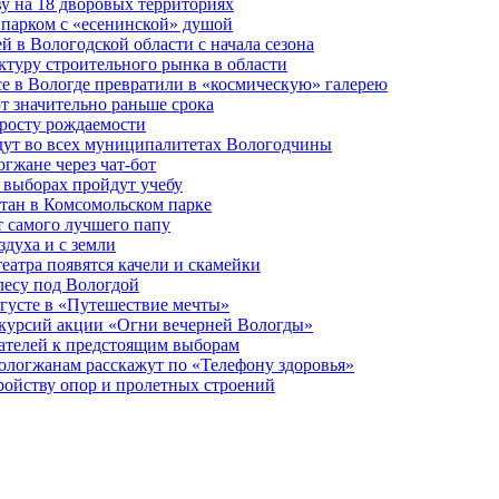
у на 18 дворовых территориях
 парком с «есенинской» душой
й в Вологодской области с начала сезона
туру строительного рынка в области
е в Вологде превратили в «космическую» галерею
 значительно раньше срока
 росту рождаемости
дут во всех муниципалитетах Вологодчины
огжане через чат-бот
 выборах пройдут учебу
тан в Комсомольском парке
т самого лучшего папу
здуха и с земли
еатра появятся качели и скамейки
лесу под Вологдой
вгусте в «Путешествие мечты»
скурсий акции «Огни вечерней Вологды»
ателей к предстоящим выборам
вологжанам расскажут по «Телефону здоровья»
ройству опор и пролетных строений