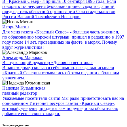
В «Красный Север» я пришла 10 сентября 1995 года. Если
говорить точнее, меня буквально привел сюда тогдашний
председатель областной организации Союза журналистов
России Василий Тимофеевич Невзоров.
Игорь Митин
Для меня газета «Красный Север» - большая часть жизни: я,
по образованию морской штурман, пришел в редакцию в 1997
году после 14 лет, проведенных на флоте, в морях. Почему
вдруг журналистика?
Александр Марюков
Выпускающий редактор «Делового вестника»
В нашем доме, сколько я себя помню, всегда выписывали
«Красный Север» и отзывались об этом издании с большим
уважением.
Надежда Кузьминская
главный редактор
Уважаемые посетители сайта! Мы рады приветствовать вас на
обновленном Интернет-ресурсе газеты «Красный Север»,
который, уверены, придется вам по душе, и вы обязательно
добавите его в свои закладки.
Телефон редакции