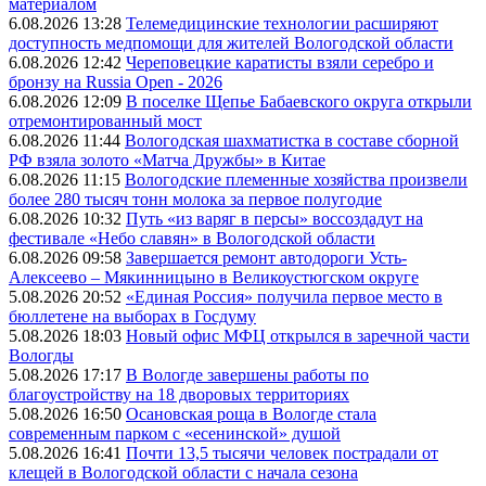
материалом
6.08.2026 13:28
Телемедицинские технологии расширяют
доступность медпомощи для жителей Вологодской области
6.08.2026 12:42
Череповецкие каратисты взяли серебро и
бронзу на Russia Open - 2026
6.08.2026 12:09
В поселке Щепье Бабаевского округа открыли
отремонтированный мост
6.08.2026 11:44
Вологодская шахматистка в составе сборной
РФ взяла золото «Матча Дружбы» в Китае
6.08.2026 11:15
Вологодские племенные хозяйства произвели
более 280 тысяч тонн молока за первое полугодие
6.08.2026 10:32
Путь «из варяг в персы» воссоздадут на
фестивале «Небо славян» в Вологодской области
6.08.2026 09:58
Завершается ремонт автодороги Усть-
Алексеево – Мякинницыно в Великоустюгском округе
5.08.2026 20:52
«Единая Россия» получила первое место в
бюллетене на выборах в Госдуму
5.08.2026 18:03
Новый офис МФЦ открылся в заречной части
Вологды
5.08.2026 17:17
В Вологде завершены работы по
благоустройству на 18 дворовых территориях
5.08.2026 16:50
Осановская роща в Вологде стала
современным парком с «есенинской» душой
5.08.2026 16:41
Почти 13,5 тысячи человек пострадали от
клещей в Вологодской области с начала сезона