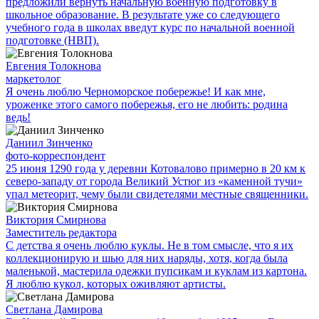
предложили вернуть начальную военную подготовку в
школьное образование. В результате уже со следующего
учебного года в школах введут курс по начальной военной
подготовке (НВП).
Евгения Толокнова
маркетолог
Я очень люблю Черноморское побережье! И как мне,
уроженке этого самого побережья, его не любить: родина
ведь!
Даниил Зинченко
фото-корреспондент
25 июня 1290 года у деревни Котовалово примерно в 20 км к
северо-западу от города Великий Устюг из «каменной тучи»
упал метеорит, чему были свидетелями местные священники.
Виктория Смирнова
Заместитель редактора
С детства я очень люблю куклы. Не в том смысле, что я их
коллекционирую и шью для них наряды, хотя, когда была
маленькой, мастерила одежки пупсикам и куклам из картона.
Я люблю кукол, которых оживляют артисты.
Светлана Дамирова