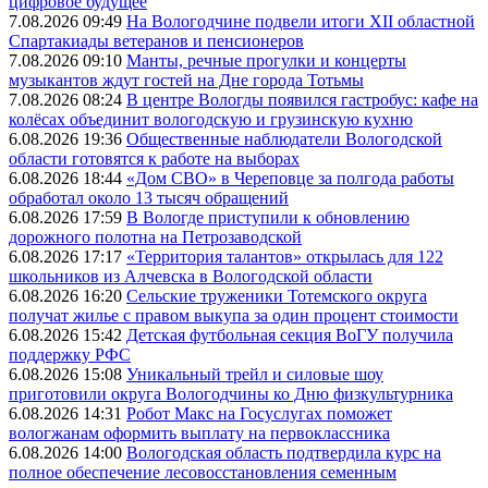
цифровое будущее
7.08.2026 09:49
На Вологодчине подвели итоги XII областной
Спартакиады ветеранов и пенсионеров
7.08.2026 09:10
Манты, речные прогулки и концерты
музыкантов ждут гостей на Дне города Тотьмы
7.08.2026 08:24
В центре Вологды появился гастробус: кафе на
колёсах объединит вологодскую и грузинскую кухню
6.08.2026 19:36
Общественные наблюдатели Вологодской
области готовятся к работе на выборах
6.08.2026 18:44
«Дом СВО» в Череповце за полгода работы
обработал около 13 тысяч обращений
6.08.2026 17:59
В Вологде приступили к обновлению
дорожного полотна на Петрозаводской
6.08.2026 17:17
«Территория талантов» открылась для 122
школьников из Алчевска в Вологодской области
6.08.2026 16:20
Сельские труженики Тотемского округа
получат жилье с правом выкупа за один процент стоимости
6.08.2026 15:42
Детская футбольная секция ВоГУ получила
поддержку РФС
6.08.2026 15:08
Уникальный трейл и силовые шоу
приготовили округа Вологодчины ко Дню физкультурника
6.08.2026 14:31
Робот Макс на Госуслугах поможет
вологжанам оформить выплату на первоклассника
6.08.2026 14:00
Вологодская область подтвердила курс на
полное обеспечение лесовосстановления семенным