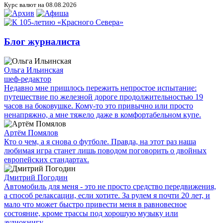
Курс валют на 08.08.2026
Блог журналиста
Ольга Ильинская
шеф-редактор
Недавно мне пришлось пережить непростое испытание:
путешествие по железной дороге продолжительностью 19
часов на боковушке. Кому-то это привычно или просто
ненапряжно, а мне тяжело даже в комфортабельном купе.
Артём Помялов
Кто о чем, а я снова о футболе. Правда, на этот раз наша
любимая игра станет лишь поводом поговорить о двойных
европейских стандартах.
Дмитрий Погодин
Автомобиль для меня - это не просто средство передвижения,
а способ релаксации, если хотите. За рулем я почти 20 лет, и
мало что может быстро привести меня в равновесное
состояние, кроме трассы под хорошую музыку или
аудиокнигу.