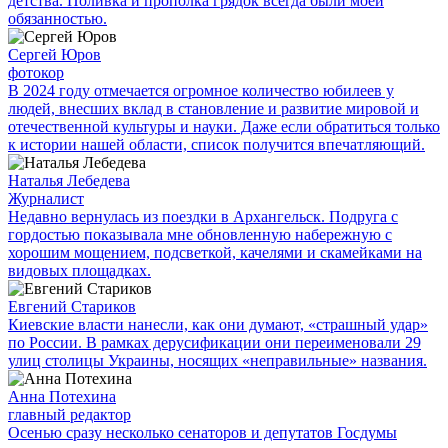
детства. Поливка и прополка грядок всегда были моей
обязанностью.
Сергей Юров
фотокор
В 2024 году отмечается огромное количество юбилеев у
людей, внесших вклад в становление и развитие мировой и
отечественной культуры и науки. Даже если обратиться только
к истории нашей области, список получится впечатляющий.
Наталья Лебедева
Журналист
Недавно вернулась из поездки в Архангельск. Подруга с
гордостью показывала мне обновленную набережную с
хорошим мощением, подсветкой, качелями и скамейками на
видовых площадках.
Евгений Стариков
Киевские власти нанесли, как они думают, «страшный удар»
по России. В рамках дерусификации они переименовали 29
улиц столицы Украины, носящих «неправильные» названия.
Анна Потехина
главный редактор
Осенью сразу несколько сенаторов и депутатов Госдумы