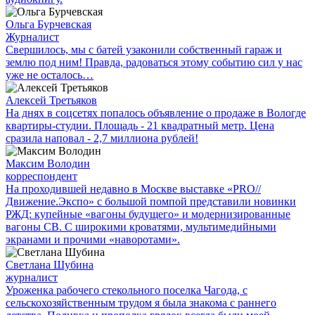
Ольга Бурчевская
Журналист
Свершилось, мы с батей узаконили собственный гараж и
землю под ним! Правда, радоваться этому событию сил у нас
уже не осталось…
Алексей Третьяков
На днях в соцсетях попалось объявление о продаже в Вологде
квартиры-студии. Площадь - 21 квадратный метр. Цена
сразила наповал - 2,7 миллиона рублей!
Максим Володин
корреспондент
На проходившей недавно в Мос­кве выставке «PRO//
Движение.Экспо» с большой помпой представили новинки
РЖД: купейные «вагоны будущего» и модернизированные
вагоны СВ. С широкими кроватями, мультимедийными
экранами и прочими «наворотами».
Светлана Шубина
журналист
Уроженка рабочего стекольного поселка Чагода, с
сельскохозяйственным трудом я была знакома с раннего