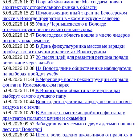
5.08.2026 16:02
Георгий Филимонов: Мы создаем новую
архитектуру строительного рынка в области
5.08.2026 15:22
Шумоизоляционный экран на Белозерском
шоссе в Вологде превратили в «космическую» галерею
5.08.2026 14:55
Улицу Чернышевского в Вологде
отремонтируют значительно раньше срока
5.08.2026 13:47
Вологодская область вошла в число лидеров
по росту рождаемости
5.08.2026 13:05
В День физкультурника массовые зарядки
пройдут во всех муниципалитетах Вологодчины
5.08.2026 12:37
26 тысяч идей для развития региона подали
вологжане через чат-бот
5.08.2026 12:08
На Вологодчине общественные наблюдатели
на выборах пройдут учебу
5.08.2026 11:34
В Череповце после реконструкции открыли
фонтан в Комсомольском парке
5.08.2026 11:18
В Вологодской области в четвертый раз
выберут самого лучшего папу
5.08.2026 10:44
Вологодчина усилила защиту лесов от огня с
воздуха и с земли
5.08.2026 10:20
В Вологде на месте аварийного фонтана у
драмтеатра появятся качели и скамейки
5.08.2026 09:57
Заблудившуюся семью с двумя детьми нашли в
лесу под Вологдой
5.08.2026 09:04
Шесть вологодских школьников отправятся в