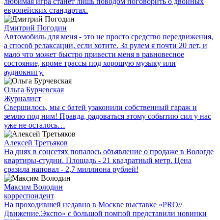
любимая игра станет лишь поводом поговорить о двойных
европейских стандартах.
Дмитрий Погодин
Автомобиль для меня - это не просто средство передвижения,
а способ релаксации, если хотите. За рулем я почти 20 лет, и
мало что может быстро привести меня в равновесное
состояние, кроме трассы под хорошую музыку или
аудиокнигу.
Ольга Бурчевская
Журналист
Свершилось, мы с батей узаконили собственный гараж и
землю под ним! Правда, радоваться этому событию сил у нас
уже не осталось…
Алексей Третьяков
На днях в соцсетях попалось объявление о продаже в Вологде
квартиры-студии. Площадь - 21 квадратный метр. Цена
сразила наповал - 2,7 миллиона рублей!
Максим Володин
корреспондент
На проходившей недавно в Мос­кве выставке «PRO//
Движение.Экспо» с большой помпой представили новинки