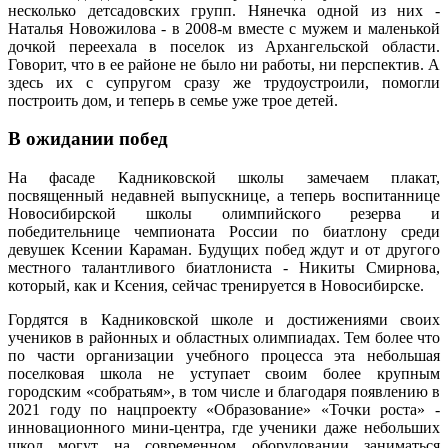
несколько детсадовских групп. Нянечка одной из них -
Наталья Новожилова - в 2008-м вместе с мужем и маленькой
дочкой переехала в поселок из Архангельской области.
Говорит, что в ее районе не было ни работы, ни перспектив. А
здесь их с супругом сразу же трудоустроили, помогли
построить дом, и теперь в семье уже трое детей.
В ожидании побед
На фасаде Кадниковской школы замечаем плакат,
посвященный недавней выпускнице, а теперь воспитаннице
Новосибирской школы олимпийского резерва и
победительнице чемпионата России по биатлону среди
девушек Ксении Караман. Будущих побед ждут и от другого
местного талантливого биатлониста - Никиты Смирнова,
который, как и Ксения, сейчас тренируется в Новосибирске.
Гордятся в Кадниковской школе и достижениями своих
учеников в районных и областных олимпиадах. Тем более что
по части организации учебного процесса эта небольшая
поселковая школа не уступает своим более крупным
городским «собратьям», в том числе и благодаря появлению в
2021 году по нацпроекту «Образование» «Точки роста» -
инновационного мини-центра, где ученики даже небольших
школ могут на современном оборудовании заниматься