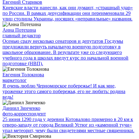
Евгений Стариков
Киевские власти нанесли, как они думают, «страшный удар»
по России. В рамках дерусификации они переименовали 29
улиц столицы Украины, носящих «неправильные» названия.
Анна Потехина
главный редактор
Осенью сразу несколько сенаторов и депутатов Госдумы
предложили вернуть начальную военную подготовку в
школьное образование. В результате уже со следующего
учебного года в школах введут курс по начальной военной
подготовке (НВП).
Евгения Толокнова
маркетолог
Я очень люблю Черноморское побережье! И как мне,
уроженке этого самого побережья, его не любить: родина
ведь!
Даниил Зинченко
фото-корреспондент
25 июня 1290 года у деревни Котовалово примерно в 20 км к
северо-западу от города Великий Устюг из «каменной тучи»
упал метеорит, чему были свидетелями местные священники.