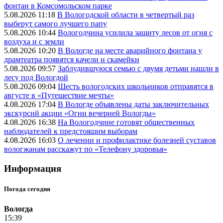
фонтан в Комсомольском парке
5.08.2026 11:18
В Вологодской области в четвертый раз
выберут самого лучшего папу
5.08.2026 10:44
Вологодчина усилила защиту лесов от огня с
воздуха и с земли
5.08.2026 10:20
В Вологде на месте аварийного фонтана у
драмтеатра появятся качели и скамейки
5.08.2026 09:57
Заблудившуюся семью с двумя детьми нашли в
лесу под Вологдой
5.08.2026 09:04
Шесть вологодских школьников отправятся в
августе в «Путешествие мечты»
4.08.2026 17:04
В Вологде объявлены даты заключительных
экскурсий акции «Огни вечерней Вологды»
4.08.2026 16:38
На Вологодчине готовят общественных
наблюдателей к предстоящим выборам
4.08.2026 16:03
О лечении и профилактике болезней суставов
вологжанам расскажут по «Телефону здоровья»
Информация
Погода сегодня
Вологда
15:39