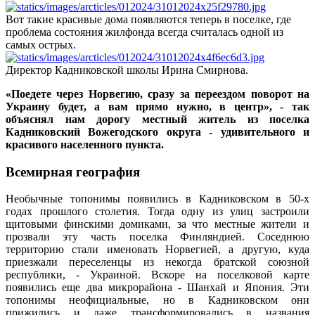
Вот такие красивые дома появляются теперь в поселке, где
проблема состояния жилфонда всегда считалась одной из
самых острых.
Директор Кадниковской школы Ирина Смирнова.
«Поедете через Норвегию, сразу за переездом поворот на
Украину будет, а вам прямо нужно, в центр», - так
объяснял нам дорогу местный житель из поселка
Кадниковский Вожегодского округа - удивительного и
красивого населенного пункта.
Всемирная география
Необычные топонимы появились в Кадниковском в 50-х
годах прошлого столетия. Тогда одну из улиц застроили
щитовыми финскими домиками, за что местные жители и
прозвали эту часть поселка Финляндией. Соседнюю
территорию стали именовать Норвегией, а другую, куда
приезжали переселенцы из некогда братской союзной
республики, - Украиной. Вскоре на поселковой карте
появились еще два микрорайона - Шанхай и Япония. Эти
топонимы неофициальные, но в Кадниковском они
прижились и даже трансформировались в названия