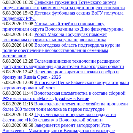
6.08.2026 16:20
Сельские труженики Тотемского округа
получат жилье с правом выкупа за один процент стоимости
6.08.2026 15:42
Детская футбольная секция ВоГУ получила
поддержку РФС
6.08.2026 15:08
Уникальный трейл и силовые шоу
приготовили округа Вологодчины ко Дню физкультурника
6.08.2026 14:31
Робот Макс на Госуслугах поможет
вологжанам оформить выплату на первоклассника
6.08.2026 14:00
Вологодская область подтвердила курс на
полное обеспечение лесовосстановления семенным
материалом
6.08.2026 13:28
Телемедицинские технологии расширяют
доступность медпомощи для жителей Вологодской области
6.08.2026 12:42
Череповецкие каратисты взяли серебро и
бронзу на Russia Open - 2026
6.08.2026 12:09
В поселке Щепье Бабаевского округа открыли
отремонтированный мост
6.08.2026 11:44
Вологодская шахматистка в составе сборной
РФ взяла золото «Матча Дружбы» в Китае
6.08.2026 11:15
Вологодские племенные хозяйства произвели
более 280 тысяч тонн молока за первое полугодие
6.08.2026 10:32
Путь «из варяг в персы» воссоздадут на
фестивале «Небо славян» в Вологодской области
6.08.2026 09:58
Завершается ремонт автодороги Усть-
Алексеево – Мякинницыно в Великоустюгском округе