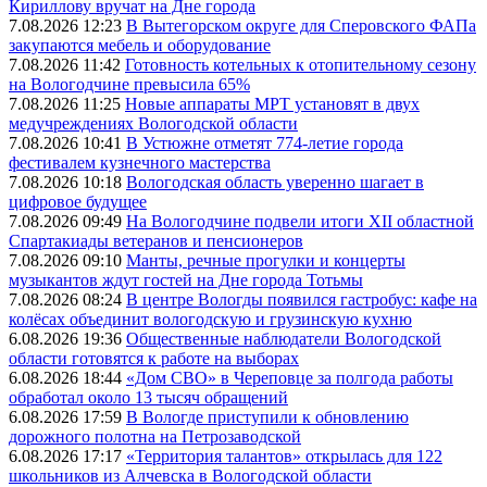
Кириллову вручат на Дне города
7.08.2026 12:23
В Вытегорском округе для Сперовского ФАПа
закупаются мебель и оборудование
7.08.2026 11:42
Готовность котельных к отопительному сезону
на Вологодчине превысила 65%
7.08.2026 11:25
Новые аппараты МРТ установят в двух
медучреждениях Вологодской области
7.08.2026 10:41
В Устюжне отметят 774-летие города
фестивалем кузнечного мастерства
7.08.2026 10:18
Вологодская область уверенно шагает в
цифровое будущее
7.08.2026 09:49
На Вологодчине подвели итоги XII областной
Спартакиады ветеранов и пенсионеров
7.08.2026 09:10
Манты, речные прогулки и концерты
музыкантов ждут гостей на Дне города Тотьмы
7.08.2026 08:24
В центре Вологды появился гастробус: кафе на
колёсах объединит вологодскую и грузинскую кухню
6.08.2026 19:36
Общественные наблюдатели Вологодской
области готовятся к работе на выборах
6.08.2026 18:44
«Дом СВО» в Череповце за полгода работы
обработал около 13 тысяч обращений
6.08.2026 17:59
В Вологде приступили к обновлению
дорожного полотна на Петрозаводской
6.08.2026 17:17
«Территория талантов» открылась для 122
школьников из Алчевска в Вологодской области