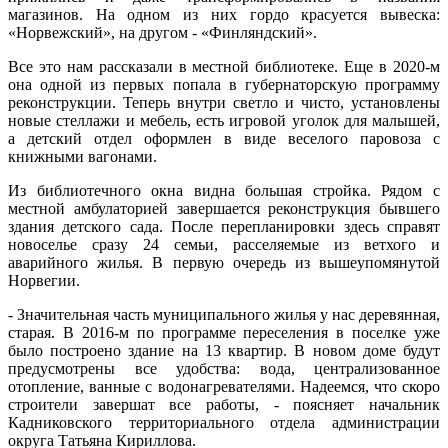
магазинов. На одном из них гордо красуется вывеска:
«Норвежский», на другом - «Финляндский».
Все это нам рассказали в местной библиотеке. Еще в 2020-м
она одной из первых попала в губернаторскую программу
реконструкции. Теперь внутри светло и чисто, установлены
новые стеллажи и мебель, есть игровой уголок для малышей,
а детский отдел оформлен в виде веселого паровоза с
книжными вагонами.
Из библиотечного окна видна большая стройка. Рядом с
местной амбулаторией завершается реконструкция бывшего
здания детского сада. После перепланировки здесь справят
новоселье сразу 24 семьи, расселяемые из ветхого и
аварийного жилья. В первую очередь из вышеупомянутой
Норвегии.
- Значительная часть муниципального жилья у нас деревянная,
старая. В 2016-м по программе переселения в поселке уже
было построено здание на 13 квартир. В новом доме будут
предусмотрены все удобства: вода, централизованное
отопление, ванные с водонагревателями. Надеемся, что скоро
строители завершат все работы, - поясняет начальник
Кадниковского территориального отдела администрации
округа Татьяна Кириллова.