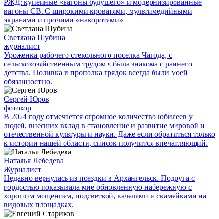
РЖД: купейные «вагоны будущего» и модернизированные
вагоны СВ. С широкими кроватями, мультимедийными
экранами и прочими «наворотами».
Светлана Шубина
журналист
Уроженка рабочего стекольного поселка Чагода, с
сельскохозяйственным трудом я была знакома с раннего
детства. Поливка и прополка грядок всегда были моей
обязанностью.
Сергей Юров
фотокор
В 2024 году отмечается огромное количество юбилеев у
людей, внесших вклад в становление и развитие мировой и
отечественной культуры и науки. Даже если обратиться только
к истории нашей области, список получится впечатляющий.
Наталья Лебедева
Журналист
Недавно вернулась из поездки в Архангельск. Подруга с
гордостью показывала мне обновленную набережную с
хорошим мощением, подсветкой, качелями и скамейками на
видовых площадках.