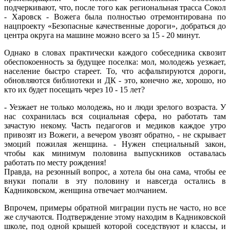
подчеркивают, что, после того как региональная трасса Сокол
- Харовск - Вожега была полностью отремонтирована по
нацпроекту «Безопасные качественные дороги», добраться до
центра округа на машине можно всего за 15 - 20 минут.
Однако в словах практически каждого собеседника сквозит
обеспокоенность за будущее поселка: мол, молодежь уезжает,
население быстро стареет. То, что асфальтируются дороги,
обновляются биб­лиотеки и ДК - это, конечно же, хорошо, но
кто их будет посещать через 10 - 15 лет?
- Уезжает не только молодежь, но и люди зрелого возраста. У
нас сохранилась вся социальная сфера, но работать там
зачастую некому. Часть педагогов и медиков каждое утро
привозят из Вожеги, а вечером увозят обратно, - не скрывает
эмоций пожилая женщина. - Нужен специальный закон,
чтобы как минимум половина выпускников оставалась
работать по месту рождения!
Правда, на резонный вопрос, а хотела бы она сама, чтобы ее
внуки попали в эту половину и навсегда остались в
Кадниковском, женщина отвечает молчанием.
Впрочем, примеры обратной миграции пусть не часто, но все
же случаются. Подтверждение этому находим в Кадниковской
школе, под одной крышей которой соседствуют и классы, и