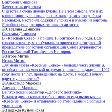
Виктория Смирнова
Заместитель редактора
С детства я очень люблю куклы. Не в том смысле, что я их
коллекционирую и шью для них наряды, хотя, когда была
маленькой, мастерила одежки пупсикам и куклам из картона.
Я люблю кукол, которых оживляют артисты.
Светлана Дамирова
В «Красный Север» я пришла 10 сентября 1995 года. Если
говорить точнее, меня буквально привел сюда тогдашний
председатель областной организации Союза журналистов
России Василий Тимофеевич Невзоров.
Игорь Митин
Для меня газета «Красный Север» - большая часть жизни: я,
по образованию морской штурман, пришел в редакцию в 1997
году после 14 лет, проведенных на флоте, в морях. Почему
вдруг журналистика?
Александр Марюков
Выпускающий редактор «Делового вестника»
В нашем доме, сколько я себя помню, всегда выписывали
«Красный Север» и отзывались об этом издании с большим
уважением.