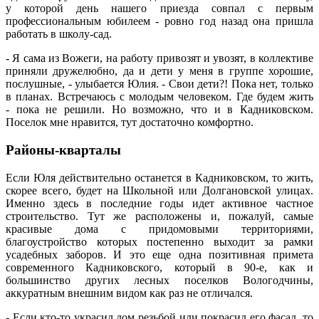
у которой день нашего приезда совпал с первым
профессиональным юбилеем - ровно год назад она пришла
работать в школу-сад.
- Я сама из Вожеги, на работу привозят и увозят, в коллективе
приняли дружелюбно, да и дети у меня в группе хорошие,
послушные, - улыбается Юлия. - Свои дети?! Пока нет, только
в планах. Встречаюсь с молодым человеком. Где будем жить
- пока не решили. Но возможно, что и в Кадниковском.
Поселок мне нравится, тут достаточно комфортно.
Районы-кварталы
Если Юля действительно останется в Кадниковском, то жить,
скорее всего, будет на Школьной или Долгановской улицах.
Именно здесь в последние годы идет активное частное
строительство. Тут же расположены и, пожалуй, самые
красивые дома с придомовыми территориями,
благоустройство которых постепенно выходит за рамки
усадебных заборов. И это еще одна позитивная примета
современного Кадниковского, который в 90-е, как и
большинство других лесных поселков Вологодчины,
аккуратным внешним видом как раз не отличался.
- Если кто-то украсил дом резьбой или покрасил его фасад, то