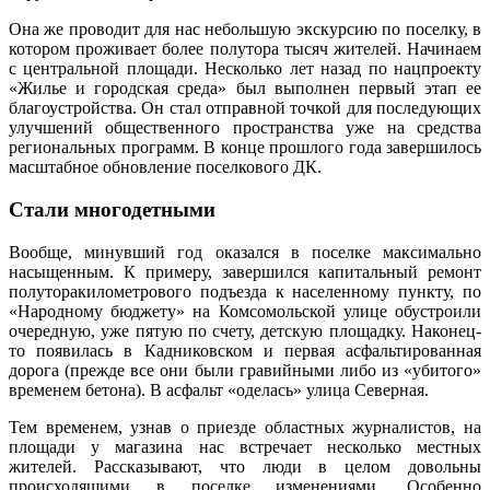
Она же проводит для нас небольшую экскурсию по поселку, в
котором проживает более полутора тысяч жителей. Начинаем
с центральной площади. Несколько лет назад по нацпроекту
«Жилье и городская среда» был выполнен первый этап ее
благоустройства. Он стал отправной точкой для последующих
улучшений общественного пространства уже на средства
региональных программ. В конце прошлого года завершилось
масштабное обновление поселкового ДК.
Стали многодетными
Вообще, минувший год оказался в поселке максимально
насыщенным. К примеру, завершился капитальный ремонт
полуторакилометрового подъезда к населенному пункту, по
«Народному бюджету» на Комсомольской улице обустроили
очередную, уже пятую по счету, детскую площадку. Наконец-
то появилась в Кадниковском и первая асфальтированная
дорога (прежде все они были гравийными либо из «убитого»
временем бетона). В асфальт «оделась» улица Северная.
Тем временем, узнав о приезде областных журналистов, на
площади у магазина нас встречает несколько местных
жителей. Рассказывают, что люди в целом довольны
происходящими в поселке изменениями. Особенно