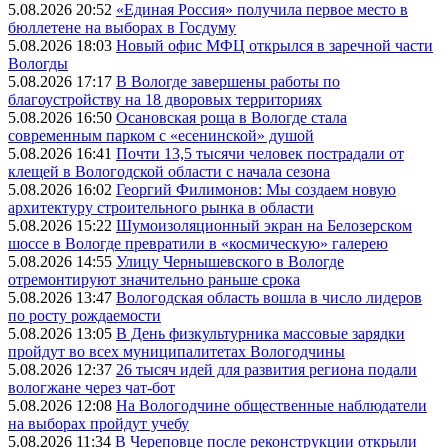
5.08.2026 20:52
«Единая Россия» получила первое место в
бюллетене на выборах в Госдуму
5.08.2026 18:03
Новый офис МФЦ открылся в заречной части
Вологды
5.08.2026 17:17
В Вологде завершены работы по
благоустройству на 18 дворовых территориях
5.08.2026 16:50
Осановская роща в Вологде стала
современным парком с «есенинской» душой
5.08.2026 16:41
Почти 13,5 тысячи человек пострадали от
клещей в Вологодской области с начала сезона
5.08.2026 16:02
Георгий Филимонов: Мы создаем новую
архитектуру строительного рынка в области
5.08.2026 15:22
Шумоизоляционный экран на Белозерском
шоссе в Вологде превратили в «космическую» галерею
5.08.2026 14:55
Улицу Чернышевского в Вологде
отремонтируют значительно раньше срока
5.08.2026 13:47
Вологодская область вошла в число лидеров
по росту рождаемости
5.08.2026 13:05
В День физкультурника массовые зарядки
пройдут во всех муниципалитетах Вологодчины
5.08.2026 12:37
26 тысяч идей для развития региона подали
вологжане через чат-бот
5.08.2026 12:08
На Вологодчине общественные наблюдатели
на выборах пройдут учебу
5.08.2026 11:34
В Череповце после реконструкции открыли