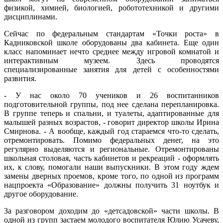
физикой, химией, биологией, робототехникой и другими
дисциплинами.
Сейчас по федеральным стандартам «Точки роста» в
Кадниковской школе оборудованы два кабинета. Еще один
класс напоминает нечто среднее между игровой комнатой и
интерактивным музеем. Здесь проводятся
специализированные занятия для детей с особенностями
развития.
- У нас около 70 учеников и 26 воспитанников
подготовительной группы, под нее сделана перепланировка.
В группе теперь и спальни, и туалеты, адаптированные для
малышей разных возрастов, - говорит директор школы Ирина
Смирнова. - А вообще, каждый год стараемся что-то сделать,
отремонтировать. Помимо федеральных денег, на это
регулярно выделяются и региональные. Отремонтированы
школьная столовая, часть кабинетов и рекреаций - оформлять
их, к слову, помогали наши выпускники. В этом году ждем
замены дверных проемов, кроме того, по одной из программ
нацпроекта «Образование» должны получить 31 ноутбук и
другое оборудование.
За разговором доходим до «детсадовской» части школы. В
одной из групп застаем молодого воспитателя Юлию Усачеву,